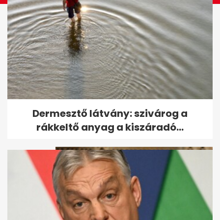
Mikor lesz új miniszterelnök
Dermesztő látvány: szivárog a
Magyarországon? Lépésről...
rákkeltő anyag a kiszáradó...