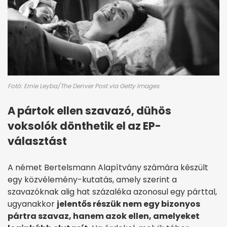
Fotó: Ernie Leyba/The Denver Post via Getty Images
A pártok ellen szavazó, dühös
voksolók dönthetik el az EP-
választást
A német Bertelsmann Alapítvány számára készült
egy közvélemény-kutatás, amely szerint a
szavazóknak alig hat százaléka azonosul egy párttal,
ugyanakkor
jelentős részük nem egy bizonyos
pártra szavaz, hanem azok ellen, amelyeket