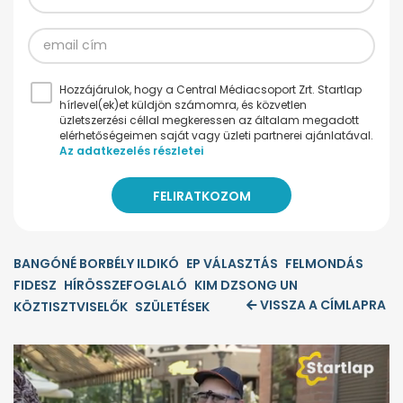
Hozzájárulok, hogy a Central Médiacsoport Zrt. Startlap
hírlevel(ek)et küldjön számomra, és közvetlen
üzletszerzési céllal megkeressen az általam megadott
elérhetőségeimen saját vagy üzleti partnerei ajánlatával.
Az adatkezelés részletei
BANGÓNÉ BORBÉLY ILDIKÓ
EP VÁLASZTÁS
FELMONDÁS
FIDESZ
HÍRÖSSZEFOGLALÓ
KIM DZSONG UN
VISSZA A CÍMLAPRA
KÖZTISZTVISELŐK
SZÜLETÉSEK