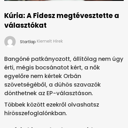
Kúria: A Fidesz megtévesztette a
választókat
Kiemelt Hírek
Startlap
Bangóné patkányozott, állítólag nem úgy
érti, mégis bocsánatot kért, a nők
egyelőre nem kértek Orbán
szövetségéből, a dühös szavazók
dönthetnek az EP-választáson.
Többek között ezekről olvashatsz
hírösszefoglalónkban.