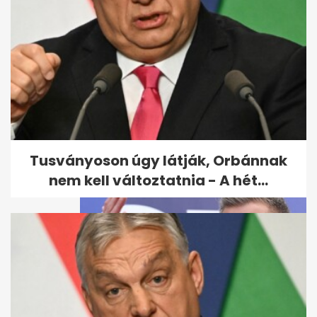
Választás 2026: Kétharmadon
a Tisza - mutatjuk, hogyan
alakulnak a...
Tusványoson úgy látják, Orbánnak
nem kell változtatnia - A hét...