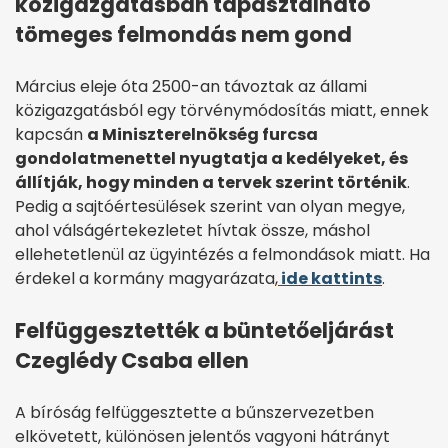
közigazgatásban tapasztalható
tömeges felmondás nem gond
Március eleje óta 2500-an távoztak az állami
közigazgatásból egy törvénymódosítás miatt, ennek
kapcsán
a Miniszterelnökség furcsa
gondolatmenettel nyugtatja a kedélyeket, és
állítják, hogy minden a tervek szerint történik
.
Pedig a sajtóértesülések szerint van olyan megye,
ahol válságértekezletet hívtak össze, máshol
ellehetetlenül az ügyintézés a felmondások miatt. Ha
érdekel a kormány magyarázata,
ide kattints
.
Felfüggesztették a büntetőeljárást
Czeglédy Csaba ellen
A bíróság felfüggesztette a bűnszervezetben
elkövetett, különösen jelentős vagyoni hátrányt