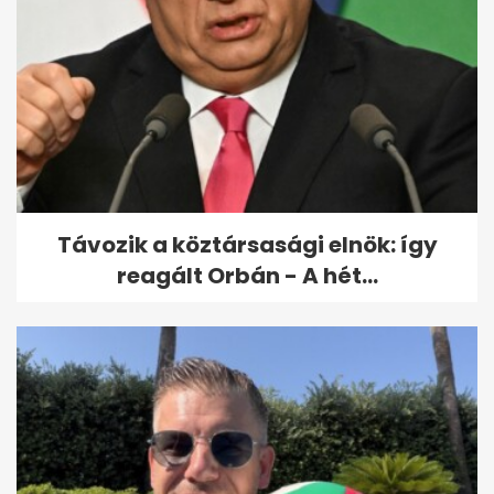
Magyar Péter elárulta, hogy
hol folytatja, ha a Fidesz nyeri
a...
Távozik a köztársasági elnök: így
reagált Orbán - A hét...