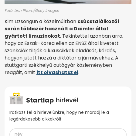
Fotó: Linh Pham/Getty Images
Kim Dzsongun a közelmúltban
csúcstalálkozói
során többször használt a Daimler által
gyártott limuzinokat
. Tekintettel azonban arra,
hogy az Észak-Korea ellen az ENSZ által kivetett
szankciók tiltják a luxuscikkek eladását, kérdés,
hogyan jutott hozzá a diktátor a járművekhez. A
stuttgarti székhelyű autógyár közleményben
reagált, amit
itt olvashatsz el
.
Iratkozz fel a hírlevelünkre, hogy ne maradj le a
legérdekesebb cikkekről!