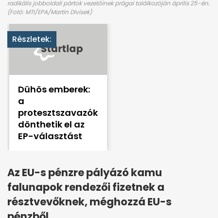
radikális jobboldali pártok vezetőinek prágai találkozóján április 25-én.
(Fotó: MTI/EPA/Martin Divisek)
Részletek:
Dühös emberek:
a
protesztszavazók
dönthetik el az
EP-választást
Az EU-s pénzre pályázó kamu
falunapok rendezői fizetnek a
résztvevőknek, méghozzá EU-s
pénzből