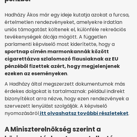
Hadházy Ákos már egy ideje kutatja azokat a furcsa,
értelmetlen rendezvényeket, amelyekre irdatlan
uniós támogatást költenek el, különféle rekreációs
tevékenységek álcája mögött. A független
parlamenti képviselő most kiderítette, hogy a
sportnap címén marmonkannák között
cigarettázva szlalomozó flausiaknak az EU
pénzéből fizettek azért, hogy megjelenjenek
ezeken az eseményeken
.
A Hadházy által megszerzett dokumentumok más
érdekes dolgokat is tartalmaznak: például indirekt
bizonyítékot arra nézve, hogy ezen rendezvények a
szervezett lenyúlást szolgálják. A képviselő
nyomozásáról
itt olvashatsz további részleteket
.
A Miniszterelnökség szerint a