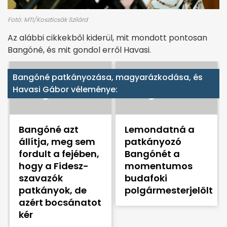
Fotó: MTI/Koszticsák Szilárd
Az alábbi cikkekből kiderül, mit mondott pontosan
Bangóné, és mit gondol erről Havasi.
Bangóné patkányozása, magyarázkodása, és
Havasi Gábor véleménye:
Bangóné azt
Lemondatná a
állítja, meg sem
patkányozó
fordult a fejében,
Bangónét a
hogy a Fidesz-
momentumos
szavazók
budafoki
patkányok, de
polgármesterjelölt
azért bocsánatot
kér