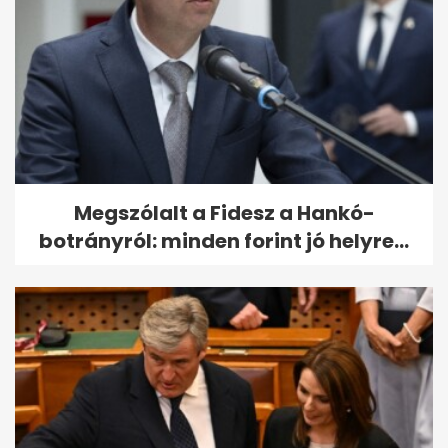
Megszólalt a Fidesz a Hankó-
botrányról: minden forint jó helyre...