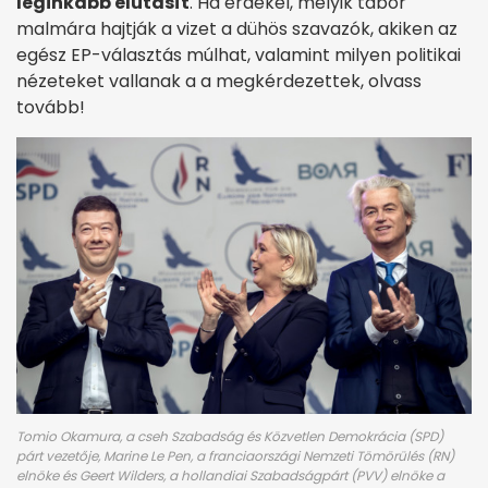
leginkább elutasít
. Ha érdekel, melyik tábor
malmára hajtják a vizet a dühös szavazók, akiken az
egész EP-választás múlhat, valamint milyen politikai
nézeteket vallanak a a megkérdezettek, olvass
tovább!
Tomio Okamura, a cseh Szabadság és Közvetlen Demokrácia (SPD)
párt vezetője, Marine Le Pen, a franciaországi Nemzeti Tömörülés (RN)
elnöke és Geert Wilders, a hollandiai Szabadságpárt (PVV) elnöke a