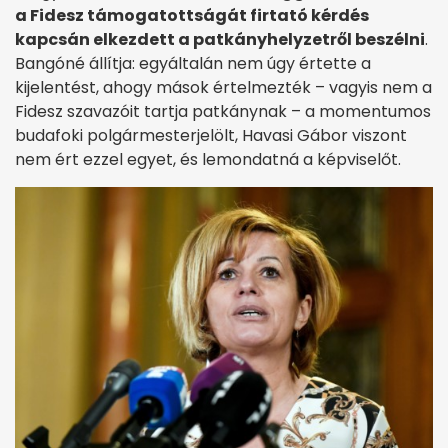
a Fidesz támogatottságát firtató kérdés
kapcsán elkezdett a patkányhelyzetről beszélni
.
Bangóné állítja: egyáltalán nem úgy értette a
kijelentést, ahogy mások értelmezték – vagyis nem a
Fidesz szavazóit tartja patkánynak – a momentumos
budafoki polgármesterjelölt, Havasi Gábor viszont
nem ért ezzel egyet, és lemondatná a képviselőt.