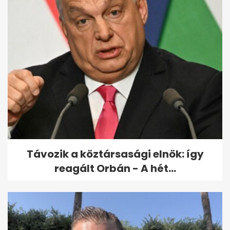
Az UniCredit 3% alá viszi az
Otthon Start lakáshitel
kamatát
Távozik a köztársasági elnök: így
reagált Orbán - A hét...