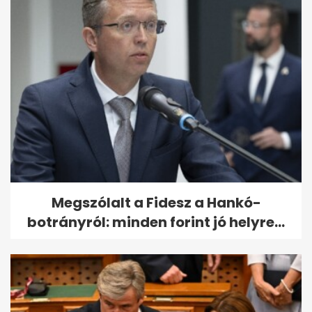
Megszólalt a Fidesz a Hankó-
botrányról: minden forint jó helyre...