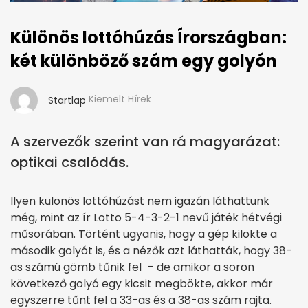
Különös lottóhúzás Írországban:
két különböző szám egy golyón
Kiemelt Hírek
Startlap
A szervezők szerint van rá magyarázat:
optikai csalódás.
Ilyen különös lottóhúzást nem igazán láthattunk
még, mint az ír Lotto 5-4-3-2-1 nevű játék hétvégi
műsorában. Történt ugyanis, hogy a gép kilökte a
második golyót is, és a nézők azt láthatták, hogy 38-
as számú gömb tűnik fel – de amikor a soron
következő golyó egy kicsit megbökte, akkor már
egyszerre tűnt fel a 33-as és a 38-as szám rajta.