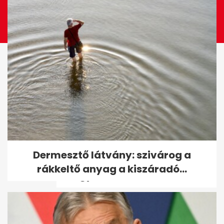
5 ikonikus filmjelenet, amit a
Dermesztő látvány: szivárog a
színészek utólag inkább
rákkeltő anyag a kiszáradó...
kihagytak...