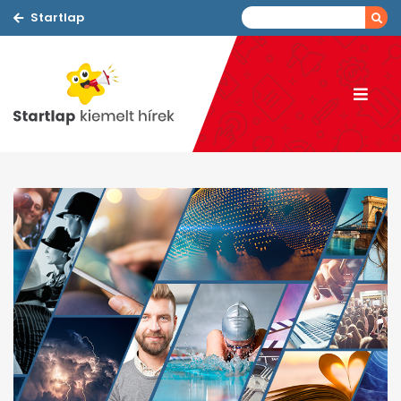
Startlap