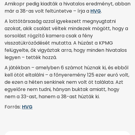
Amikopr pedig kiadták a hivatalos eredményt, abban
már a 38-as volt feltüntetve – írja a
HVG
.
A lottótársaság azzal igyekezett megnyugtatni
azokat, akik csalást véltek mindezek mögött, hogy a
sorsolást rögzítő kamera csak a fény
visszatükröződését mutatta. A húzást a KPMG
felügyelte, ők vigyáztak arra, hogy minden hivatalos
legyen – tették hozzá.
A játékban – amelyben 6 számot húznak ki, és ebből
kell ötöt eltalálni – a főnyeremény 125 ezer euró volt,
de ezen a héten senkinek nem volt öt találata. Azt
egyelőre nem tudni, hányan buktak amiatt, hogy
nem a 33-ast, hanem a 38-ast húzták ki.
Forrás:
HVG