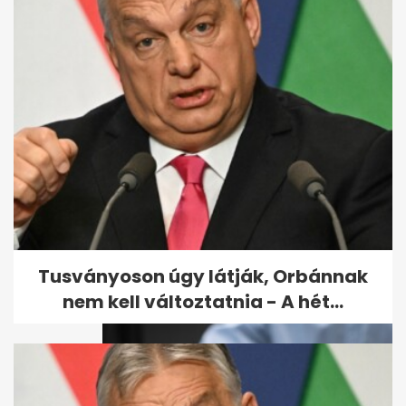
Brandon Clarke halálának
okát nyilvánosságra hozta a
halottkém
Tusványoson úgy látják, Orbánnak
nem kell változtatnia - A hét...