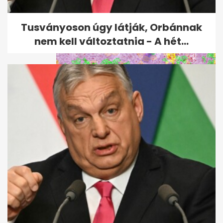
szövetség a bíróknak adott...
Tusványoson úgy látják, Orbánnak
nem kell változtatnia - A hét...
Szegedi kutatók: felfedezés
lassíthatja a tumorsejtek
terjedését