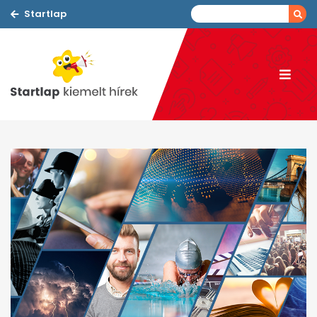
Startlap