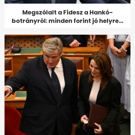
Megszólalt a Fidesz a Hankó-
botrányról: minden forint jó helyre...