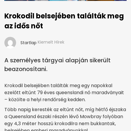
Krokodil belsejében találták meg
az idős nőt
Kiemelt Hírek
Startlap
A személyes tárgyai alapján sikerült
beazonosítani.
Krokodil belsejében találták meg egy napokkal
ezelőtt eltűnt 79 éves queenslandi nő maradványait
– közölte a helyi rendőrség kedden.
Több napig keresték az eltűnt nőt, míg hétfő éjszaka
a Queensland északi részén lévő Mowbray folyóban
egy 4,3 méter hosszú krokodilra nem bukkantak,
belsejében emberi maradványokkal.