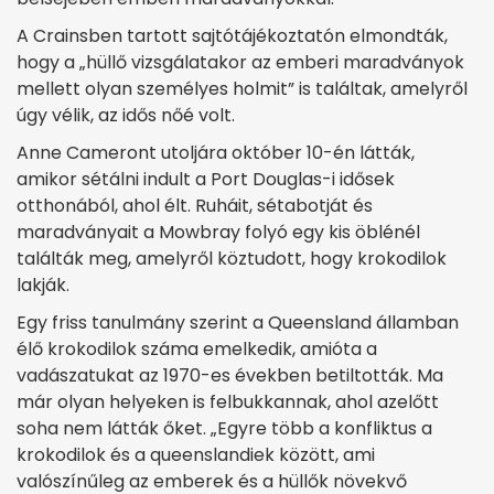
A Crainsben tartott sajtótájékoztatón elmondták,
hogy a „hüllő vizsgálatakor az emberi maradványok
mellett olyan személyes holmit” is találtak, amelyről
úgy vélik, az idős nőé volt.
Anne Cameront utoljára október 10-én látták,
amikor sétálni indult a Port Douglas-i idősek
otthonából, ahol élt. Ruháit, sétabotját és
maradványait a Mowbray folyó egy kis öblénél
találták meg, amelyről köztudott, hogy krokodilok
lakják.
Egy friss tanulmány szerint a Queensland államban
élő krokodilok száma emelkedik, amióta a
vadászatukat az 1970-es években betiltották. Ma
már olyan helyeken is felbukkannak, ahol azelőtt
soha nem látták őket. „Egyre több a konfliktus a
krokodilok és a queenslandiek között, ami
valószínűleg az emberek és a hüllők növekvő