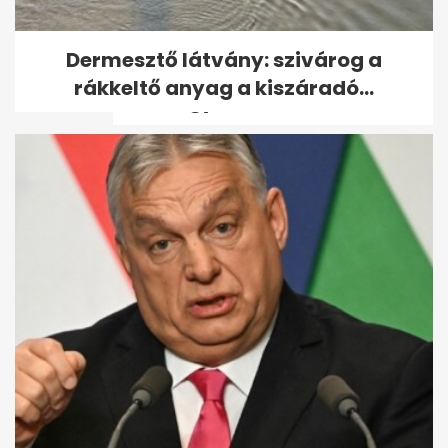
Telegraph: Az UEFA
Dermesztő látvány: szivárog a
hatszámjegyű végkielégítést
rákkeltő anyag a kiszáradó...
adott egy női...
Elnézést kért a dél-koreai