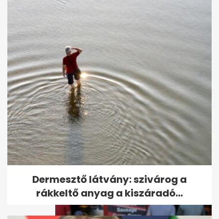
Sebestyén Balázs a fiával
zenélt DJ Oti koncertjén, videó
is van
Dermesztő látvány: szivárog a
rákkeltő anyag a kiszáradó...