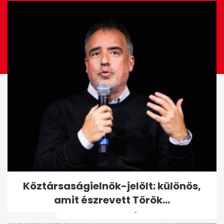
Videón bukott le Orbán
Köztársaságielnök-jelölt: különös,
Szerbiában: egy híres
amit észrevett Török...
milliárdossal nyaral