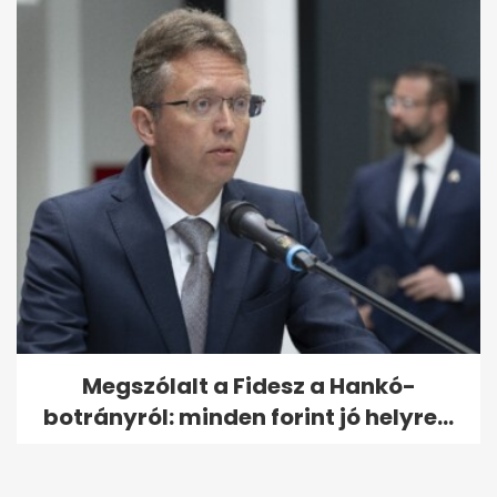
Megszólalt a Fidesz a Hankó-
botrányról: minden forint jó helyre...