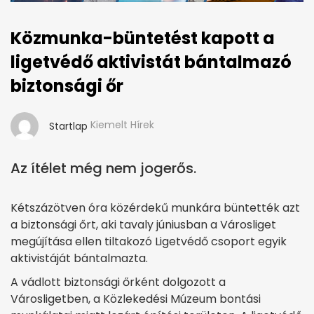
Közmunka-büntetést kapott a
ligetvédő aktivistát bántalmazó
biztonsági őr
Kiemelt Hírek
Startlap
Az ítélet még nem jogerős.
Kétszázötven óra közérdekű munkára büntették azt
a biztonsági őrt, aki tavaly júniusban a Városliget
megújítása ellen tiltakozó Ligetvédő csoport egyik
aktivistáját bántalmazta.
A vádlott biztonsági őrként dolgozott a
Városligetben, a Közlekedési Múzeum bontási