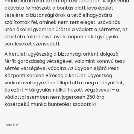
munkálatai miatt lezárt építési területen. A ligetvédő
aktivista felmászott a bontás alatt levő épület
tetejére, a biztonsági őrök a tető elhagyására
szólították fel, aminek nem tett eleget. Szóváltás
után ököllel gyomron ütötte a vádlott a sértettet, az
ütéstől a földre esve nyolc napon belül gyógyuló
sérüléseket szenvedett.
A kerületi ügyészség a biztonsági őrként dolgozó
férfit garázdaság vétségével, valamint könnyű testi
sértés vétségével vádolta. Az ügyben eljáró Pesti
Központi Kerületi Bíróság a kerületi ügyészség
vádiratával egyezően állapította meg a tényállást,
és ezért – tárgyalás nélkül hozott végzésével – a
vádlottal szemben nem jogerősen 250 óra
közérdekű munka büntetést szabott ki.
Forrás: MTI