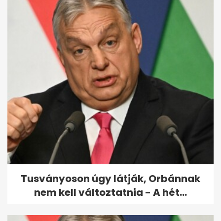
Mikroműanyag az elviteles
dobozból: szakértők szerint
így...
Tusványoson úgy látják, Orbánnak
nem kell változtatnia - A hét...