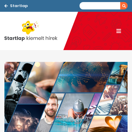
Startlap