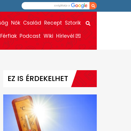
ság
Nők
Család
Recept
Sztorik
Férfiak
Podcast
Wiki
Hírlevél 💌
EZ IS ÉRDEKELHET