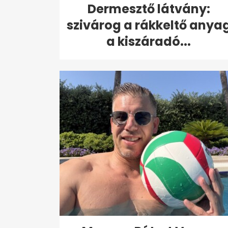
Dermesztő látvány:
szivárog a rákkeltő anya
a kiszáradó...