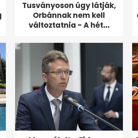
Tusványoson úgy látják,
g
Orbánnak nem kell
változtatnia - A hét...