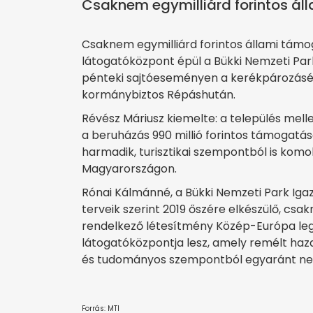
Csaknem egymilliárd forintos ál
Csaknem egymilliárd forintos állami támog
látogatóközpont épül a Bükki Nemzeti Par
pénteki sajtóeseményen a kerékpározásért
kormánybiztos Répáshután.
Révész Máriusz kiemelte: a település mell
a beruházás 990 millió forintos támogat
harmadik, turisztikai szempontból is komo
Magyarországon.
Rónai Kálmánné, a Bükki Nemzeti Park Iga
terveik szerint 2019 őszére elkészülő, c
rendelkező létesítmény Közép-Európa leg
látogatóközpontja lesz, amely remélt haza
és tudományos szempontból egyaránt nem
Forrás: MTI