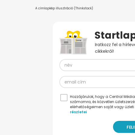
A címlapkép illusztráció (Thinkstock)
Iratkozz fel a hírl
cikkekről!
Hozzájárulok, hogy a Central Médiacs
számomra, és közvetlen üzletszerz
elérhetőségeimen saját vagy üzleti 
részletei