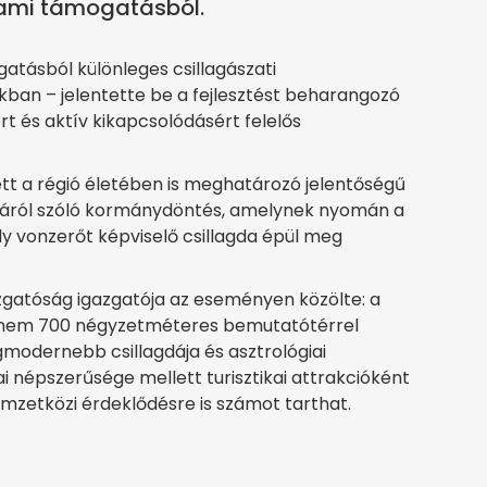
lami támogatásból.
atásból különleges csillagászati
kban – jelentette be a fejlesztést beharangozó
 és aktív kikapcsolódásért felelős
ett a régió életében is meghatározó jelentőségű
ásáról szóló kormánydöntés, amelynek nyomán a
ly vonzerőt képviselő csillagda épül meg
zgatóság igazgatója az eseményen közölte: a
saknem 700 négyzetméteres bemutatótérrel
modernebb csillagdája és asztrológiai
i népszerűsége mellett turisztikai attrakcióként
zetközi érdeklődésre is számot tarthat.