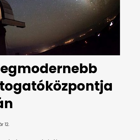
 legmodernebb
látogatóközpontja
án
r 12.