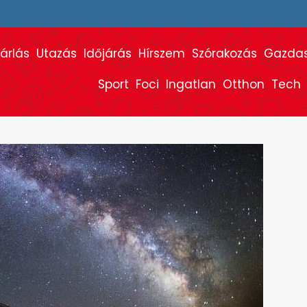
árlás
Utazás
Időjárás
Hírszem
Szórakozás
Gazda
Sport
Foci
Ingatlan
Otthon
Tech