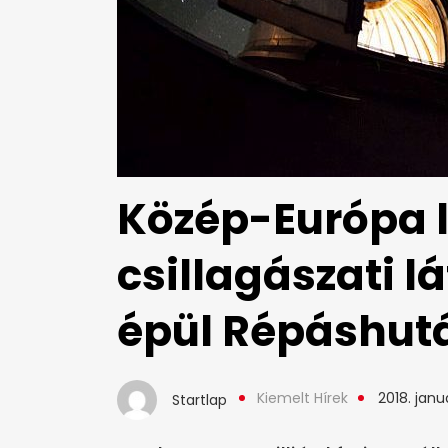
Közép-Európa
csillagászati 
épül Répáshut
Kiemelt Hírek
2018. januá
Startlap