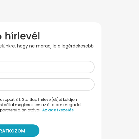
evelünkre, hogy ne maradj le a legérdekesebb
oport Zrt. Startlap hírlevel(ek)et küldjön
ési céllal megkeressen az általam megadott
partnerei ajánlatával.
Az adatkezelés