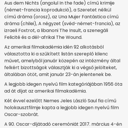
Aus dem Nichts (angolul In the fade) című krimije
(német-francia koprodukció), a Szeretet nélkül
című dráma (orosz), az Una Mujer Fantástica című
dráma (chilei), A négyzet (svéd-német-francia), az
izraeli Foxtrot, a libanoni The Insult, a szenegáli
Felicité és a dél-afrikai The Wound.
Az amerikai filmakadémia idén 92 alkotásból
választotta ki a szűkített listán szereplő kilenc
művet, amelyből január közepén az intézmény által
felkért bizottságok választják ki a végső jelölteket,
általában ötöt, amit január 23-án jelentenek be.
A legjobb idegen nyelvű film kategóriájában 1956 óta
ad át díjat az amerikai filmakadémia.
Két évvel ezelőtt Nemes Jeles László Saul fia című
holokausztfilmje kapta a legjobb idegen nyelvű film
Oscar-szobrát.
A 90. Oscar-díjátadó ceremóniát 2017. március 4-én