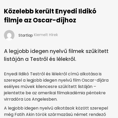
Közelebb került Enyedi Ildikó
filmje az Oscar-díjhoz
Kiemelt Hírek
Startlap
A legjobb idegen nyelvű filmek szűkített
listáján a Testről és lélekről.
Enyedi Ildikó Testről és lélekről című alkotása is
szerepel a legjobb idegen nyelvű film Oscar-díjára
esélyes művek kilencesre szűkített listáján –
jelentette be az amerikai filmakadémia péntekre
virradóra Los Angelesben.
A legjobb idegen nyelvű alkotások között szerepel
még Fatih Akin török származású német rendező