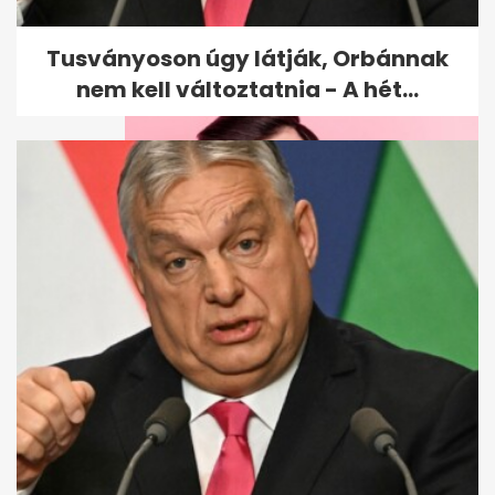
meglesz a 6 pont,...
Tusványoson úgy látják, Orbánnak
nem kell változtatnia - A hét...
Észbontó kvíz: a 10/10 csak
keveseknek sikerül, sokan a
hatodik...