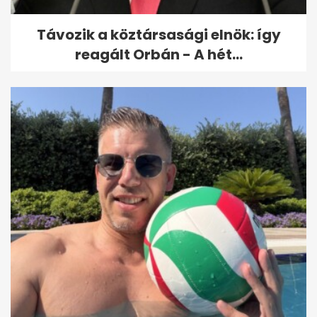
Távozik a köztársasági elnök: így
reagált Orbán - A hét...