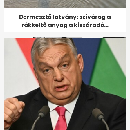
Kvíz: hány filmet ismersz fel a
Dermesztő látvány: szivárog a
gyerekrajzok alapján?
rákkeltő anyag a kiszáradó...
Retró kvíz gyerekkorod
kedvenc meséivel - Ha