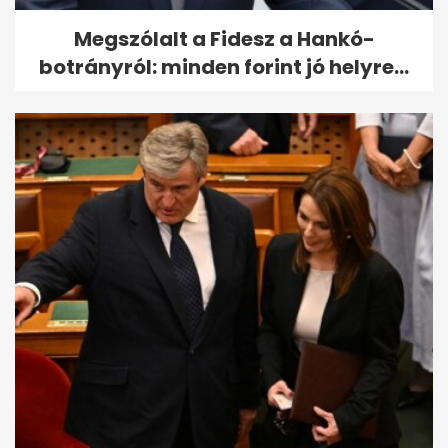
Megszólalt a Fidesz a Hankó-
botrányról: minden forint jó helyre...