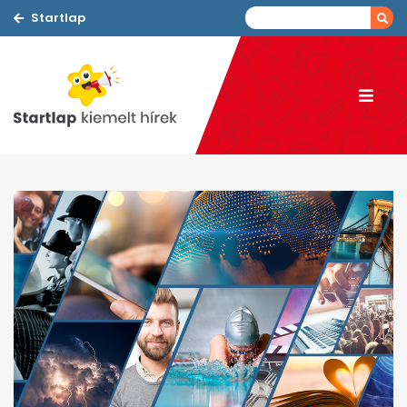
Startlap