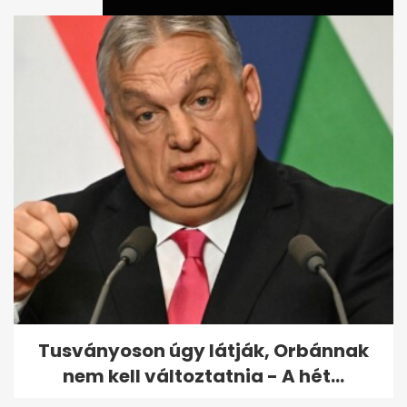
Köztársaságielnök-jelölt:
különös, amit észrevett
Török...
Tusványoson úgy látják, Orbánnak
nem kell változtatnia - A hét...