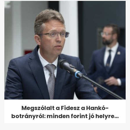
Megszólalt a Fidesz a Hankó-
botrányról: minden forint jó helyre...