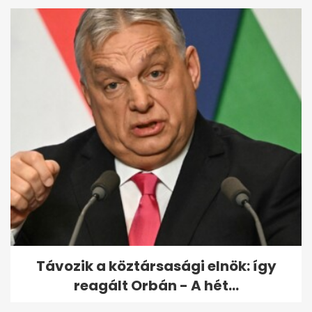
Távozik a köztársasági elnök: így
reagált Orbán - A hét...