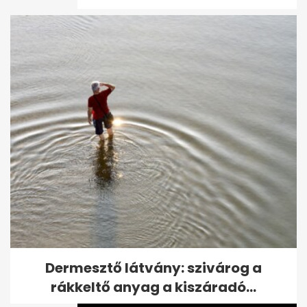
Kiszivárgott felvétel: Kubatov
elmondta mire ment el a
Fradiváros...
Dermesztő látvány: szivárog a
rákkeltő anyag a kiszáradó...