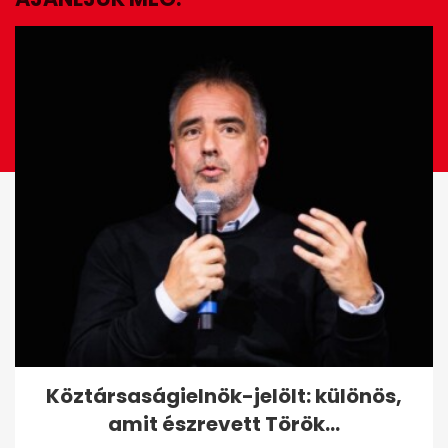
EZ IS ÉRDEKELHET
Köztársaságielnök-jelölt:
Köztársaságielnök-jelölt: különös,
különös, amit észrevett
amit észrevett Török...
Török...