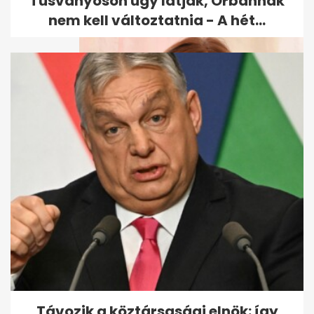
Tusványoson úgy látják, Orbánnak
nem kell változtatnia - A hét...
Endrei Judit elárulta, mi segíti
át a nehéz napokon is
Távozik a köztársasági elnök: így