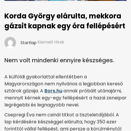
Korda György elárulta, mekkora
gázsit kapnak egy óra fellépésért
Kiemelt Hírek
Startlap
Nem volt mindenki ennyire készséges.
A külföldi gyakorlattal ellentétben a
Magyarországon nem nyilvános a legjobban kereső
sztárok gázsija. A
Bors.hu
annak próbált utánajárni,
mennyit kérnek egy-egy fellépésért a hazai zeneipar
legrégebbi és legnagyobb nevei.
Csepregi Éva nem csinál titkot a tiszteletdíjából. A
lap kérdésére készséggel elárulta, hogy 350 ezer
forinttól vállal fellépést, ami persze a körülménytől