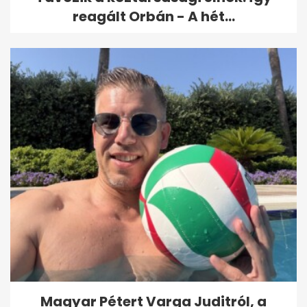
reagált Orbán - A hét...
Magyar Pétert Varga Juditról, a