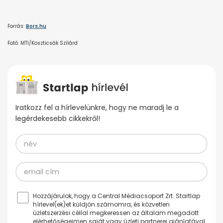
Forrás:
Bors.hu
Fotó: MTI/Koszticsák Szilárd
Iratkozz fel a hírlevelünkre, hogy ne maradj le a
legérdekesebb cikkekről!
Hozzájárulok, hogy a Central Médiacsoport Zrt. Startlap
hírlevel(ek)et küldjön számomra, és közvetlen
üzletszerzési céllal megkeressen az általam megadott
elérhetőségeimen saját vagy üzleti partnerei ajánlatával.