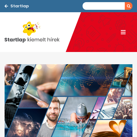
Startlap