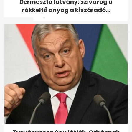
Dermesztő látvány: szivárog a
kevergetés nélkül: sűrű,
rákkeltő anyag a kiszáradó...
selymes...
Gyenge a térerő otthon vagy
munkában? Ezekkel a
trükkökkel...