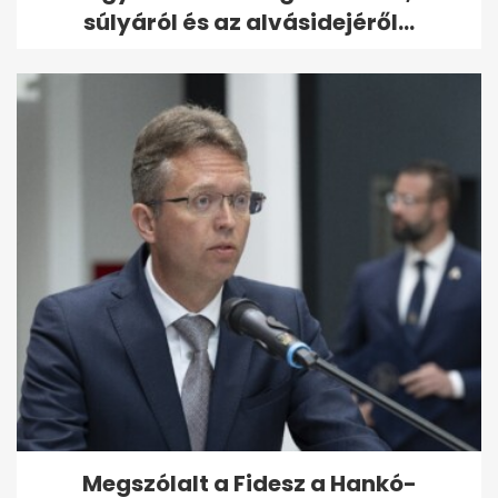
súlyáról és az alvásidejéről...
Megszólalt a Fidesz a Hankó-