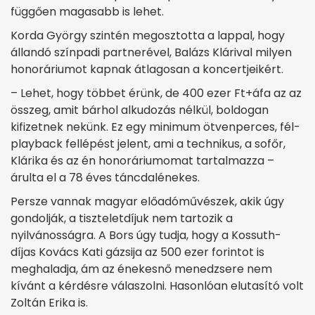
függően magasabb is lehet.
Korda György szintén megosztotta a lappal, hogy
állandó színpadi partnerével, Balázs Klárival milyen
honoráriumot kapnak átlagosan a koncertjeikért.
– Lehet, hogy többet érünk, de 400 ezer Ft+áfa az az
összeg, amit bárhol alkudozás nélkül, boldogan
kifizetnek nekünk. Ez egy minimum ötvenperces, fél-
playback fellépést jelent, ami a technikus, a sofőr,
Klárika és az én honoráriumomat tartalmazza –
árulta el a 78 éves táncdalénekes.
Persze vannak magyar előadóművészek, akik úgy
gondolják, a tiszteletdíjuk nem tartozik a
nyilvánosságra. A Bors úgy tudja, hogy a Kossuth-
díjas Kovács Kati gázsija az 500 ezer forintot is
meghaladja, ám az énekesnő menedzsere nem
kívánt a kérdésre válaszolni. Ha­sonlóan elutasító volt
Zoltán Erika is.