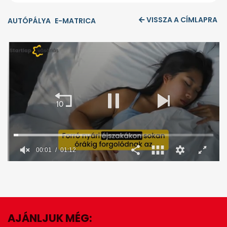
VISSZA A CÍMLAPRA
AUTÓPÁLYA
E-MATRICA
00:02
01:12
0
seconds
of
1
minute,
12
seconds
AJÁNLJUK MÉG:
EZ IS ÉRDEKELHET