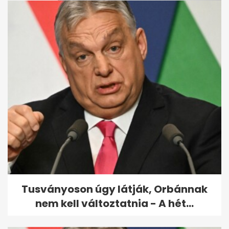
Jövőre két újabb megyében
lesznek fizetős útszakaszok
Tusványoson úgy látják, Orbánnak
nem kell változtatnia - A hét...