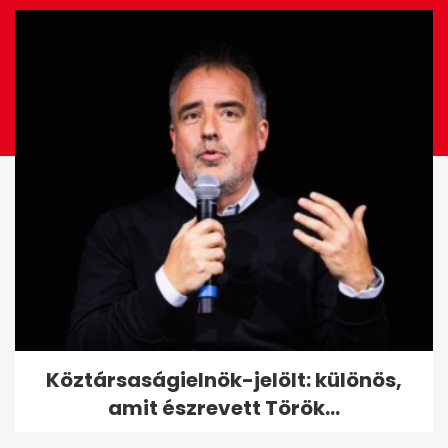
Megvadult lovak vágtattak az
Köztársaságielnök-jelölt: különös,
M5-ös autópályán
amit észrevett Török...