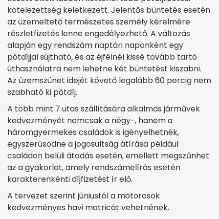
kötelezettség keletkezett. Jelentős büntetés esetén
az üzemeltető természetes személy kérelmére
részletfizetés lenne engedélyezhető. A változás
alapján egy rendszám naptári naponként egy
pótdíjjal sújtható, és az éjfélnél kissé tovább tartó
úthasználatra nem lehetne két büntetést kiszabni.
Az üzemszünet idejét követő legalább 60 percig nem
szabható ki pótdíj.
A több mint 7 utas szállítására alkalmas járművek
kedvezményét nemcsak a négy-, hanem a
háromgyermekes családok is igényelhetnék,
egyszerűsödne a jogosultság átírása például
családon belüli átadás esetén, emellett megszűnhet
az a gyakorlat, amely rendszámelírás esetén
karakterenkénti díjfizetést ír elő.
A tervezet szerint júniustól a motorosok
kedvezményes havi matricát vehetnének.