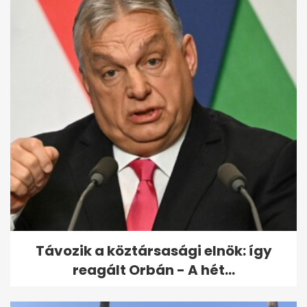
Távozik a köztársasági elnök: így
reagált Orbán - A hét...