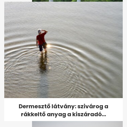
Brutális rabszöktetés
Franciaországban, több
halott
Dermesztő látvány: szivárog a
rákkeltő anyag a kiszáradó...