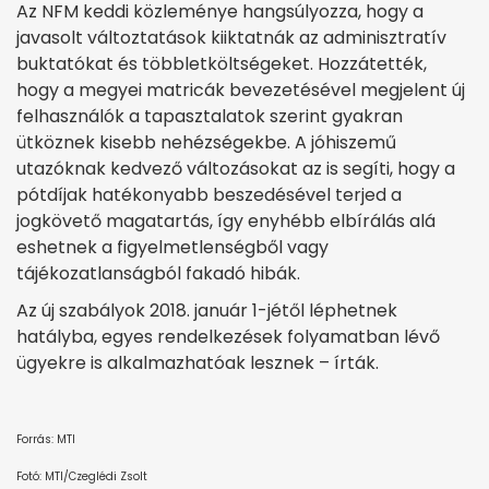
Az NFM keddi közleménye hangsúlyozza, hogy a
javasolt változtatások kiiktatnák az adminisztratív
buktatókat és többletköltségeket. Hozzátették,
hogy a megyei matricák bevezetésével megjelent új
felhasználók a tapasztalatok szerint gyakran
ütköznek kisebb nehézségekbe. A jóhiszemű
utazóknak kedvező változásokat az is segíti, hogy a
pótdíjak hatékonyabb beszedésével terjed a
jogkövető magatartás, így enyhébb elbírálás alá
eshetnek a figyelmetlenségből vagy
tájékozatlanságból fakadó hibák.
Az új szabályok 2018. január 1-jétől léphetnek
hatályba, egyes rendelkezések folyamatban lévő
ügyekre is alkalmazhatóak lesznek – írták.
Forrás: MTI
Fotó: MTI/Czeglédi Zsolt