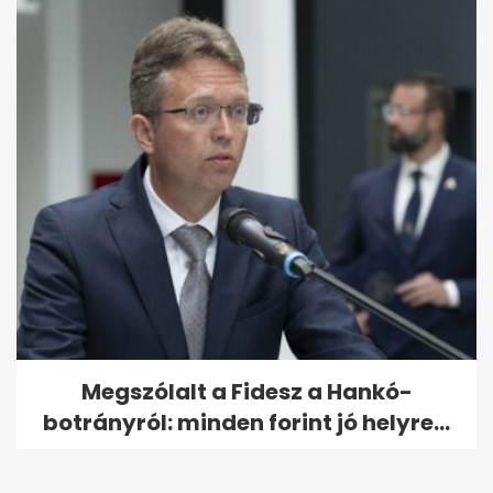
Megszólalt a Fidesz a Hankó-
botrányról: minden forint jó helyre...