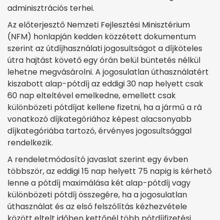
adminisztrációs terhei.
Az előterjesztő Nemzeti Fejlesztési Minisztérium
(NFM) honlapján kedden közzétett dokumentum
szerint az útdíjhasználati jogosultságot a díjköteles
útra hajtást követő egy órán belül büntetés nélkül
lehetne megvásárolni. A jogosulatlan úthasználatért
kiszabott alap-pótdíj az eddigi 30 nap helyett csak
60 nap elteltével emelkedne, emellett csak
különbözeti pótdíjat kellene fizetni, ha a jármű a rá
vonatkozó díjkategóriához képest alacsonyabb
díjkategóriába tartozó, érvényes jogosultsággal
rendelkezik.
A rendeletmódosító javaslat szerint egy évben
többször, az eddigi 15 nap helyett 75 napig is kérhető
lenne a pótdíj maximálása két alap-pótdíj vagy
különbözeti pótdíj összegére, ha a jogosulatlan
úthasználat és az első felszólítás kézhezvétele
között eltelt időben kettőnél több pótdíjfizetési