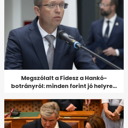
Megszólalt a Fidesz a Hankó-
botrányról: minden forint jó helyre...