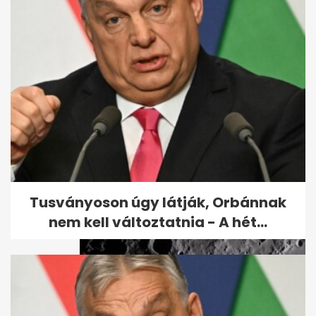
Megvan a kormány terve:
6000 milliárd forint uniós pénz
sorsa
Tusványoson úgy látják, Orbánnak
nem kell változtatnia - A hét...