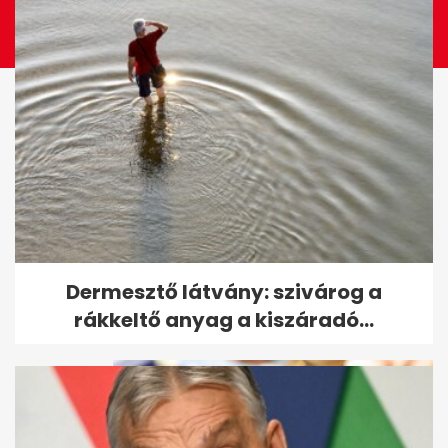
Endrei Judit elárulta, mi segíti
Dermesztő látvány: szivárog a
át a nehéz napokon is
rákkeltő anyag a kiszáradó...