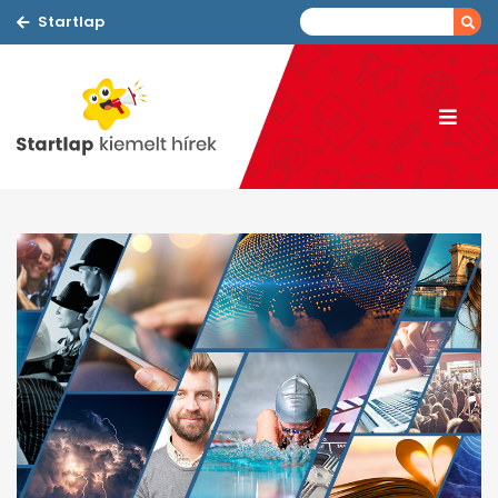
Startlap