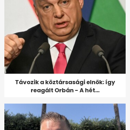
Kínai kutatók új térképen
mutatják meg a Hold
geológiai...
Távozik a köztársasági elnök: így
reagált Orbán - A hét...