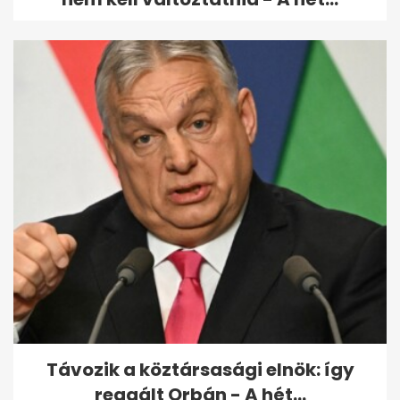
Távozik a köztársasági elnök: így
reagált Orbán - A hét...