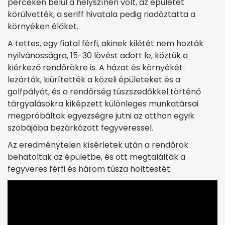
perceken belül a helyszínen volt, az épületet
körülvették, a seriff hivatala pedig riadóztatta a
környéken élőket.
A tettes, egy fiatal férfi, akinek kilétét nem hozták
nyilvánosságra, 15-30 lövést adott le, köztük a
kiérkező rendőrökre is. A házat és környékét
lezárták, kiürítették a közeli épületeket és a
golfpályát, és a rendőrség túszszedőkkel történő
tárgyalásokra kiképzett különleges munkatársai
megpróbáltak egyezségre jutni az otthon egyik
szobájába bezárkózott fegyveressel.
Az eredménytelen kísérletek után a rendőrök
behatoltak az épületbe, és ott megtalálták a
fegyveres férfi és három túsza holttestét.