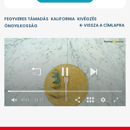
FEGYVERES TÁMADÁS
KALIFORNIA
KIVÉGZÉS
VISSZA A CÍMLAPRA
ÖNGYILKOSSÁG
00:02
01:27
0
seconds
of
1
minute,