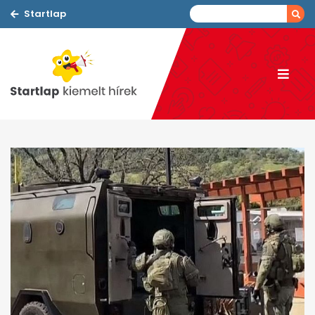
Startlap