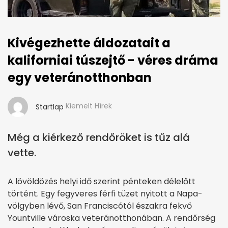
Kivégezhette áldozatait a
kaliforniai túszejtő - véres dráma
egy veteránotthonban
Kiemelt Hírek
Startlap
Még a kiérkező rendőröket is tűz alá
vette.
A lövöldözés helyi idő szerint pénteken délelőtt
történt. Egy fegyveres férfi tüzet nyitott a Napa-
völgyben lévő, San Franciscótól északra fekvő
Yountville városka veteránotthonában. A rendőrség