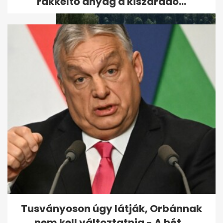
rákkeltő anyag a kiszáradó...
Vadász végezhetett a
családjával Németországban
Tusványoson úgy látják, Orbánnak
nem kell változtatnia - A hét...