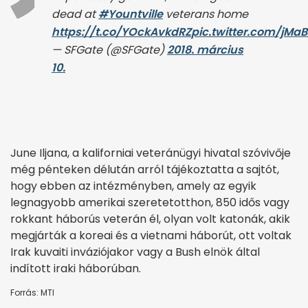
dead at
#Yountville
veterans home
https://t.co/YOckAvkdRZ
pic.twitter.com/jMa
— SFGate (@SFGate)
2018. március
10.
June Iljana, a kaliforniai veteránügyi hivatal szóvivője
még pénteken délután arról tájékoztatta a sajtót,
hogy ebben az intézményben, amely az egyik
legnagyobb amerikai szeretetotthon, 850 idős vagy
rokkant háborús veterán él, olyan volt katonák, akik
megjárták a koreai és a vietnami háborút, ott voltak
Irak kuvaiti inváziójakor vagy a Bush elnök által
indított iraki háborúban.
Forrás: MTI