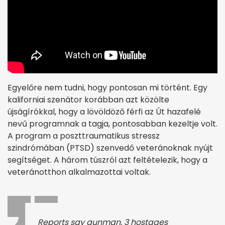
Egyelőre nem tudni, hogy pontosan mi történt. Egy
kaliforniai szenátor korábban azt közölte
újságírókkal, hogy a lövöldöző férfi az Út hazafelé
nevű programnak a tagja, pontosabban kezeltje volt.
A program a poszttraumatikus stressz
szindrómában (PTSD) szenvedő veteránoknak nyújt
segítséget. A három túszról azt feltételezik, hogy a
veteránotthon alkalmazottai voltak.
Reports say gunman, 3 hostages