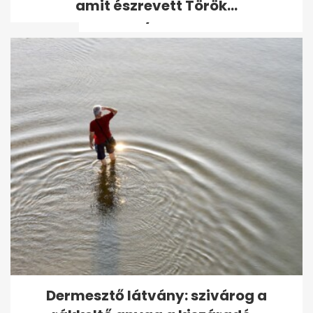
amit észrevett Török...
fiatal lány...
Égő autót szakadékba tolva
okozhatott erdőtüzet egy
férfi...
Dermesztő látvány: szivárog a