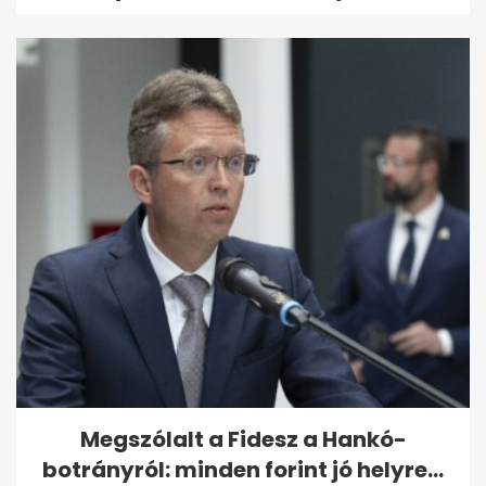
Megszólalt a Fidesz a Hankó-
botrányról: minden forint jó helyre...