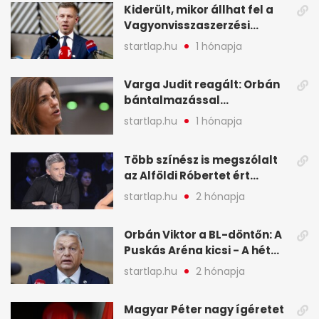
Kiderült, mikor állhat fel a
Vagyonvisszaszerzési
Hivatal - A hét legfontosabb
startlap.hu
1 hónapja
hírei képekben
Varga Judit reagált: Orbán
bántalmazással
kapcsolatban emlegette - A
startlap.hu
1 hónapja
hét legfontosabb hírei
képekben
Több színész is megszólalt
az Alföldi Róbertet ért
vádakról - A hét
startlap.hu
2 hónapja
legfontosabb hírei
képekben
Orbán Viktor a BL-döntőn: A
Puskás Aréna kicsi - A hét
legfontosabb hírei képeken
startlap.hu
2 hónapja
Magyar Péter nagy ígéretet