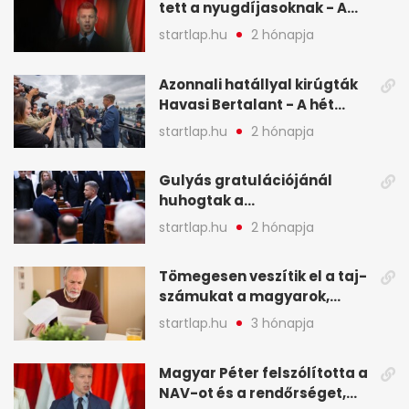
tett a nyugdíjasoknak - A
hét legfontosabb hírei
startlap.hu
2 hónapja
képekben
Azonnali hatállyal kirúgták
Havasi Bertalant - A hét
legfontosabb hírei
startlap.hu
2 hónapja
képekben
Gulyás gratulációjánál
huhogtak a
leghangosabban, miután
startlap.hu
2 hónapja
Magyart miniszterelnökké
választották - A hét
Tömegesen veszítik el a taj-
legfontosabb hírei
számukat a magyarok,
képekben
sokak ellen eljárást indít a
startlap.hu
3 hónapja
NAV - A hét hírei képekben
Magyar Péter felszólította a
NAV-ot és a rendőrséget,