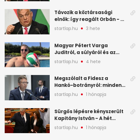
legfontosabb hírei
képekben
Távozik a köztársasági
elnök: így reagált Orbán - A
hét legfontosabb hírei
startlap.hu
3 hete
képekben
Magyar Pétert Varga
Juditról, a súlyáról és az
alvásidejéről is faggatták a
startlap.hu
4 hete
Redditen, sok kérdésre sírva
röhögős emojival válaszolt -
Megszólalt a Fidesz a
A hét legfontosabb hírei
Hankó-botrányról: minden
képekben
forint jó helyre ment - A hét
startlap.hu
1 hónapja
legfontosabb hírei
képekben
Sürgős lépésre kényszerült
Kapitány István - A hét
legfontosabb hírei
startlap.hu
1 hónapja
képekben