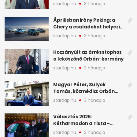
tartóztassák le a NER-es
startlap.hu
3 hónapja
oligarchákat - A hét
legfontosabb hírei
Áprilisban irány Peking: a
Chery a családokat helyezi
globális mobilitási
startlap.hu
3 hónapja
programja középpontjába
(X)
Hozzányúlt az árrésstophoz
a leköszönő Orbán-kormány
startlap.hu
3 hónapja
Magyar Péter, Sulyok
Tamás, közmédia: Orbán
Viktor április 13. óta hallgat,
startlap.hu
3 hónapja
közben pörögnek az
események – 7+1 pontban
Választás 2026:
Kétharmadon a Tisza -
mutatjuk, hogyan alakulnak
startlap.hu
3 hónapja
a mandátumok