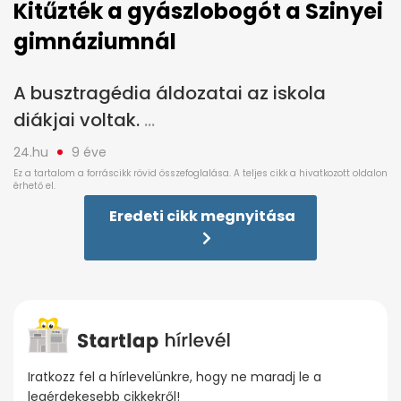
Kitűzték a gyászlobogót a Szinyei
gimnáziumnál
A busztragédia áldozatai az iskola
diákjai voltak.
24.hu
9 éve
Eredeti cikk megnyitása
Iratkozz fel a hírlevelünkre, hogy ne maradj le a
legérdekesebb cikkekről!