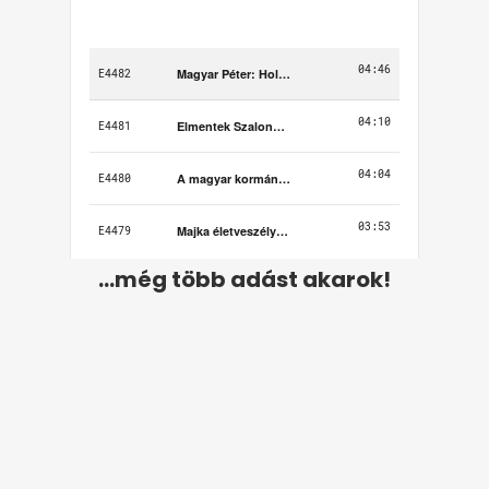
...még több adást akarok!
Felhasználási feltételek
Adatvédelem
Kapcsolat
Impresszum
Médiaajánlat