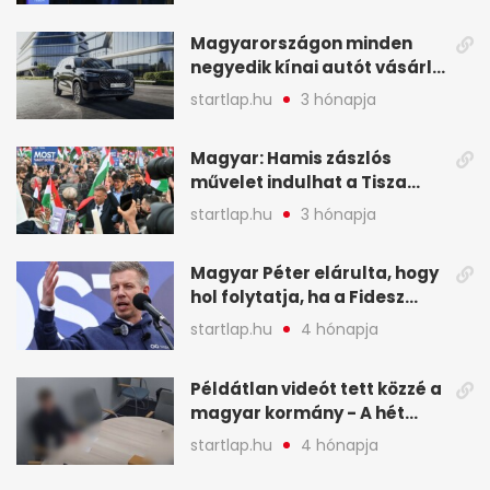
Magyarországon minden
negyedik kínai autót vásárló
a Chery mellett döntött (X)
startlap.hu
3 hónapja
Magyar: Hamis zászlós
művelet indulhat a Tisza
ellen a választás napján - A
startlap.hu
3 hónapja
hét legfontosabb eseményei
képekben
Magyar Péter elárulta, hogy
hol folytatja, ha a Fidesz
nyeri a választást - A hét
startlap.hu
4 hónapja
legfontosabb hírei
képekben
Példátlan videót tett közzé a
magyar kormány - A hét
legfontosabb hírei
startlap.hu
4 hónapja
képekben