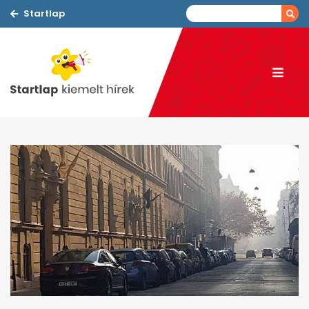
Startlap