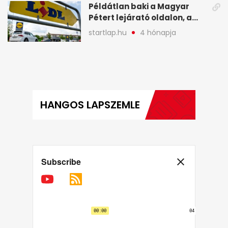
Példátlan baki a Magyar
Pétert lejárató oldalon, a
Lidlnek azonnal lépnie
startlap.hu
4 hónapja
kellett - A hét legfontosabb
hírei képekben
HANGOS LAPSZEMLE