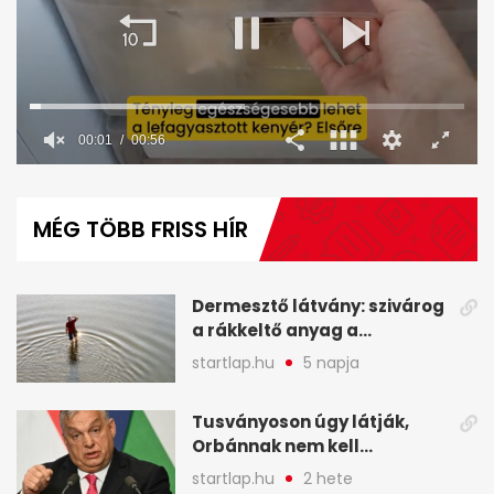
00:01
00:56
0
seconds
of
MÉG TÖBB FRISS HÍR
56
seconds
Dermesztő látvány: szivárog
a rákkeltő anyag a
kiszáradó Dunába
startlap.hu
5 napja
Budapesten - A hét
legfontosabb hírei
Tusványoson úgy látják,
képekben
Orbánnak nem kell
változtatnia - A hét
startlap.hu
2 hete