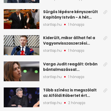
legfontosabb hírei
képekben
Sürgős lépésre kényszerült
Kapitány István - A hét
legfontosabb hírei
startlap.hu
1 hónapja
képekben
Kiderült, mikor állhat fel a
Vagyonvisszaszerzési
Hivatal - A hét legfontosabb
startlap.hu
1 hónapja
hírei képekben
Varga Judit reagált: Orbán
bántalmazással
kapcsolatban emlegette - A
startlap.hu
1 hónapja
hét legfontosabb hírei
képekben
Több színész is megszólalt
az Alföldi Róbertet ért
vádakról - A hét
startlap.hu
2 hónapja
legfontosabb hírei