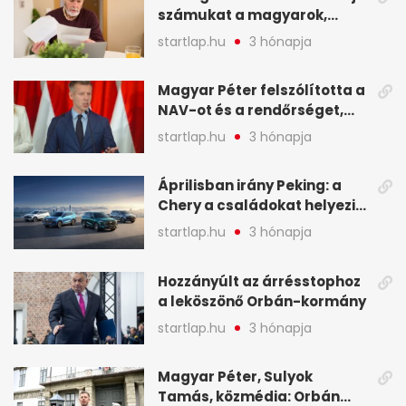
számukat a magyarok,
képekben
sokak ellen eljárást indít a
startlap.hu
3 hónapja
NAV - A hét hírei képekben
Magyar Péter felszólította a
NAV-ot és a rendőrséget,
tartóztassák le a NER-es
startlap.hu
3 hónapja
oligarchákat - A hét
legfontosabb hírei
Áprilisban irány Peking: a
Chery a családokat helyezi
globális mobilitási
startlap.hu
3 hónapja
programja középpontjába
(X)
Hozzányúlt az árrésstophoz
a leköszönő Orbán-kormány
startlap.hu
3 hónapja
Magyar Péter, Sulyok
Tamás, közmédia: Orbán