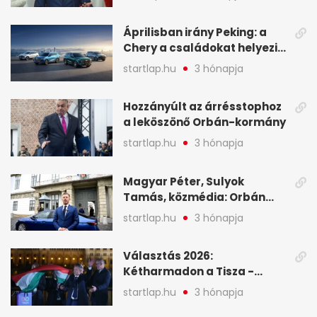
oligarchákat - A hét
legfontosabb hírei
Áprilisban irány Peking: a
Chery a családokat helyezi
globális mobilitási
startlap.hu
3 hónapja
programja középpontjába
(X)
Hozzányúlt az árrésstophoz
a leköszönő Orbán-kormány
startlap.hu
3 hónapja
Magyar Péter, Sulyok
Tamás, közmédia: Orbán
Viktor április 13. óta hallgat,
startlap.hu
3 hónapja
közben pörögnek az
események – 7+1 pontban
Választás 2026:
Kétharmadon a Tisza -
mutatjuk, hogyan alakulnak
startlap.hu
3 hónapja
a mandátumok