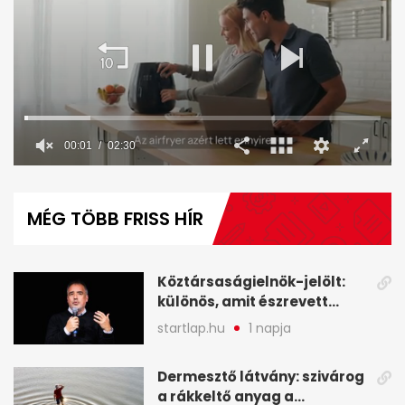
00:02
02:30
0
seconds
of
MÉG TÖBB FRISS HÍR
2
minutes,
30
seconds
Köztársaságielnök-jelölt:
különös, amit észrevett
Török Gábor - A hét
startlap.hu
1 napja
legfontosabb hírei
képekben
Dermesztő látvány: szivárog
a rákkeltő anyag a