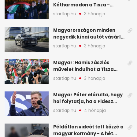
Kétharmadon a Tisza -
mutatjuk, hogyan alakulnak
startlap.hu
3 hónapja
a mandátumok
Magyarországon minden
negyedik kínai autót vásárló
a Chery mellett döntött (X)
startlap.hu
3 hónapja
Magyar: Hamis zászlós
művelet indulhat a Tisza
ellen a választás napján - A
startlap.hu
3 hónapja
hét legfontosabb eseményei
képekben
Magyar Péter elárulta, hogy
hol folytatja, ha a Fidesz
nyeri a választást - A hét
startlap.hu
4 hónapja
legfontosabb hírei
képekben
Példátlan videót tett közzé a
magyar kormány - A hét