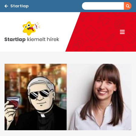
Startlap