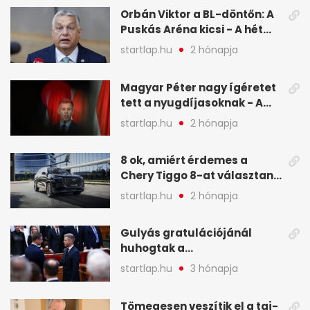
képekben
Orbán Viktor a BL-döntőn: A
Puskás Aréna kicsi - A hét
legfontosabb hírei képeken
startlap.hu
2 hónapja
Magyar Péter nagy ígéretet
tett a nyugdíjasoknak - A
hét legfontosabb hírei
startlap.hu
2 hónapja
képekben
8 ok, amiért érdemes a
Chery Tiggo 8-at választani!
(X)
startlap.hu
2 hónapja
Gulyás gratulációjánál
huhogtak a
leghangosabban, miután
startlap.hu
3 hónapja
Magyart miniszterelnökké
választották - A hét
Tömegesen veszítik el a taj-
legfontosabb hírei