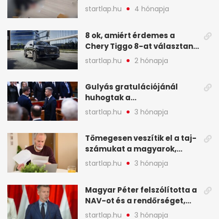
legfontosabb hírei
startlap.hu
4 hónapja
képekben
8 ok, amiért érdemes a
Chery Tiggo 8-at választani!
(X)
startlap.hu
2 hónapja
Gulyás gratulációjánál
huhogtak a
leghangosabban, miután
startlap.hu
3 hónapja
Magyart miniszterelnökké
választották - A hét
Tömegesen veszítik el a taj-
legfontosabb hírei
számukat a magyarok,
képekben
sokak ellen eljárást indít a
startlap.hu
3 hónapja
NAV - A hét hírei képekben
Magyar Péter felszólította a
NAV-ot és a rendőrséget,
tartóztassák le a NER-es
startlap.hu
3 hónapja