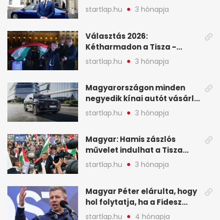
Viktor április 13. óta hallgat,
startlap.hu
3 hónapja
közben pörögnek az
események – 7+1 pontban
Választás 2026:
Kétharmadon a Tisza -
mutatjuk, hogyan alakulnak
startlap.hu
3 hónapja
a mandátumok
Magyarországon minden
negyedik kínai autót vásárló
a Chery mellett döntött (X)
startlap.hu
3 hónapja
Magyar: Hamis zászlós
művelet indulhat a Tisza
ellen a választás napján - A
startlap.hu
3 hónapja
hét legfontosabb eseményei
képekben
Magyar Péter elárulta, hogy
hol folytatja, ha a Fidesz
nyeri a választást - A hét
startlap.hu
4 hónapja