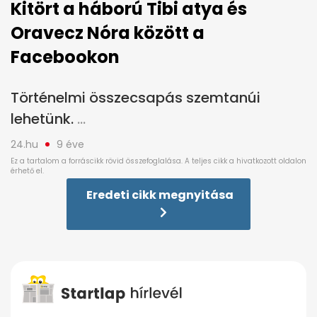
Kitört a háború Tibi atya és
Oravecz Nóra között a
Facebookon
Történelmi összecsapás szemtanúi
lehetünk.
24.hu
9 éve
Eredeti cikk megnyitása