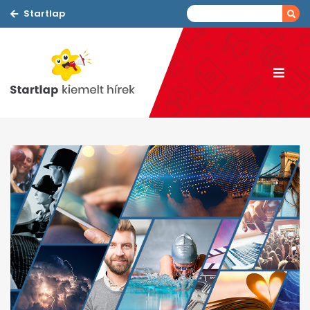
Startlap