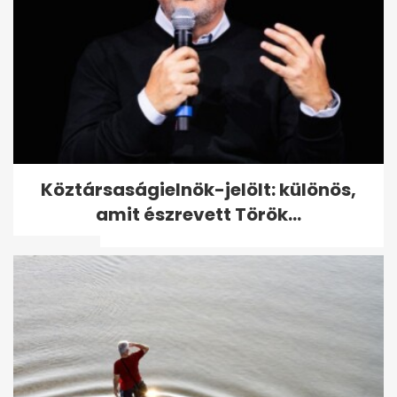
Köztársaságielnök-jelölt:
Köztársaságielnök-jelölt: különös,
különös, amit észrevett
amit észrevett Török...
Török...