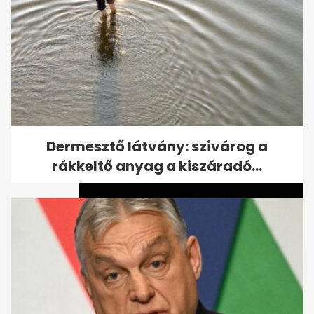
Kiszivárgott felvétel: Kubatov
elmondta mire ment el a
Fradiváros...
Dermesztő látvány: szivárog a
rákkeltő anyag a kiszáradó...