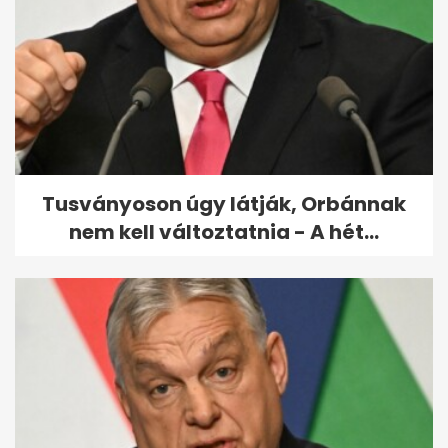
Köztársaságielnök-jelölt:
különös, amit észrevett
Török...
Tusványoson úgy látják, Orbánnak
nem kell változtatnia - A hét...