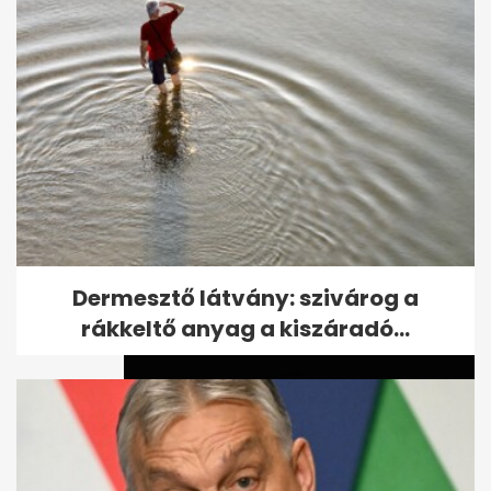
Kiszivárgott felvétel: Kubatov
elmondta mire ment el a
Fradiváros...
Dermesztő látvány: szivárog a
rákkeltő anyag a kiszáradó...