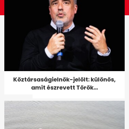
Köztársaságielnök-jelölt:
Köztársaságielnök-jelölt: különös,
különös, amit észrevett
amit észrevett Török...
Török...