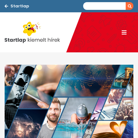
Startlap