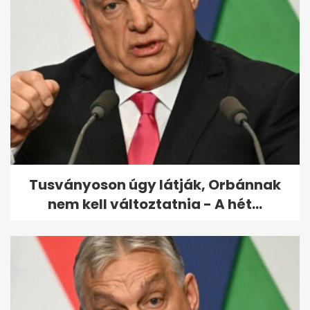
Köztársaságielnök-jelölt:
különös, amit észrevett
Török...
Tusványoson úgy látják, Orbánnak
nem kell változtatnia - A hét...