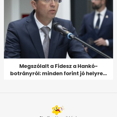
Megszólalt a Fidesz a Hankó-
botrányról: minden forint jó helyre...