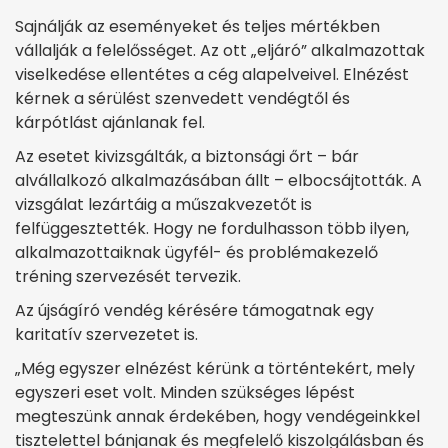
Sajnálják az eseményeket és teljes mértékben
vállalják a felelősséget. Az ott „eljáró” alkalmazottak
viselkedése ellentétes a cég alapelveivel. Elnézést
kérnek a sérülést szenvedett vendégtől és
kárpótlást ajánlanak fel.
Az esetet kivizsgálták, a biztonsági őrt – bár
alvállalkozó alkalmazásában állt – elbocsájtották. A
vizsgálat lezártáig a műszakvezetőt is
felfüggesztették. Hogy ne fordulhasson több ilyen,
alkalmazottaiknak ügyfél- és problémakezelő
tréning szervezését tervezik.
Az újságíró vendég kérésére támogatnak egy
karitatív szervezetet is.
„Még egyszer elnézést kérünk a történtekért, mely
egyszeri eset volt. Minden szükséges lépést
megteszünk annak érdekében, hogy vendégeinkkel
tisztelettel bánjanak és megfelelő kiszolgálásban és