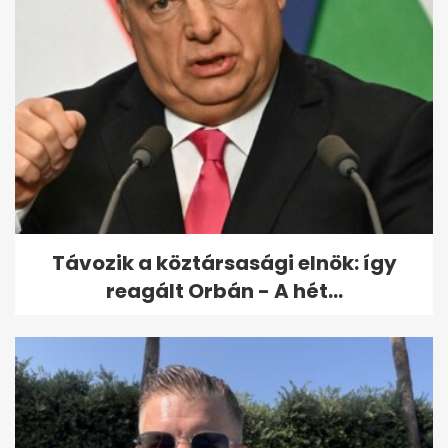
Távozik a köztársasági elnök: így
reagált Orbán - A hét...