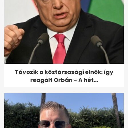
Tisza-kormány: megszűnik az
önkéntes
fogyasztáscsökkentés
Távozik a köztársasági elnök: így
reagált Orbán - A hét...