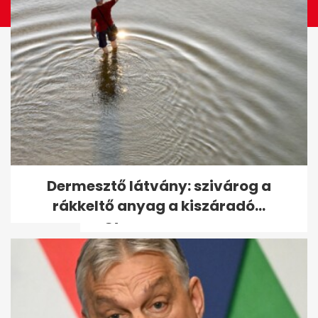
Zivatarokkal és jégesővel
Dermesztő látvány: szivárog a
törhet meg a hőség, több
rákkeltő anyag a kiszáradó...
megyére...