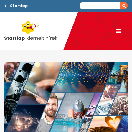
Startlap