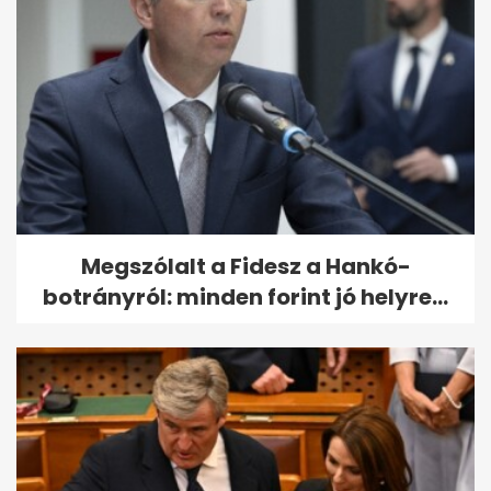
Megszólalt a Fidesz a Hankó-
botrányról: minden forint jó helyre...