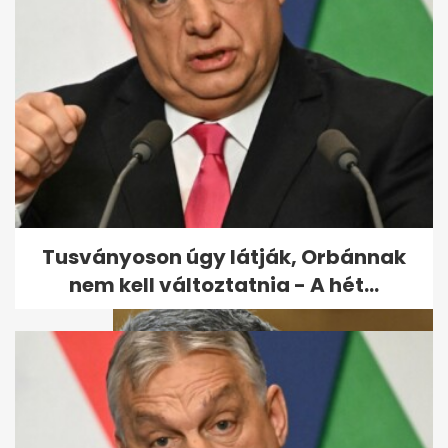
100 ezer forintos iskolakezdési
támogatás 2026 őszén:
adózás,...
Tusványoson úgy látják, Orbánnak
nem kell változtatnia - A hét...