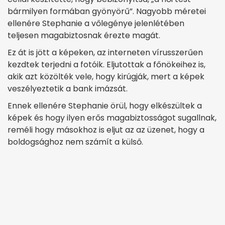
bármilyen formában gyönyörű”. Nagyobb méretei
ellenére Stephanie a vőlegénye jelenlétében
teljesen magabiztosnak érezte magát.
Ez át is jött a képeken, az interneten vírusszerűen
kezdtek terjedni a fotóik. Eljutottak a főnökeihez is,
akik azt közölték vele, hogy kirúgják, mert a képek
veszélyeztetik a bank imázsát.
Ennek ellenére Stephanie örül, hogy elkészültek a
képek és hogy ilyen erős magabiztosságot sugallnak,
reméli hogy másokhoz is eljut az az üzenet, hogy a
boldogsághoz nem számít a külső.