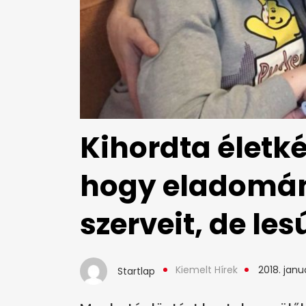
Kihordta életk
hogy eladomá
szerveit, de les
Kiemelt Hírek
2018. janu
Startlap