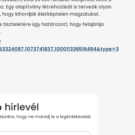
 Egy alapítvány létrehozását is tervezik olyan
, hogy kihordják életképtelen magzatukat.
 tiszteletére úgy határozott, hogy felajánlja
.
?
53324087.1073741837.100011336516484&type=3
evelünkre, hogy ne maradj le a legérdekesebb