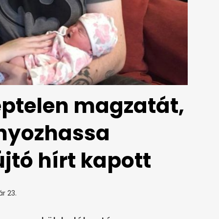
éptelen magzatát,
nyozhassa
újtó hírt kapott
ár 23.