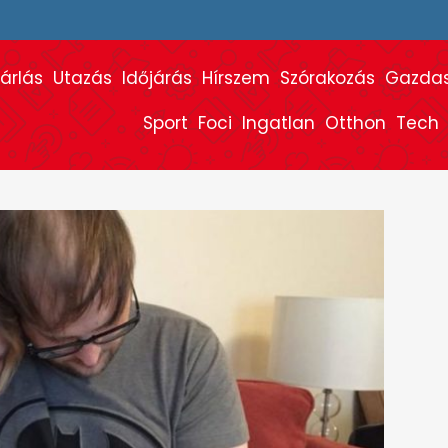
árlás
Utazás
Időjárás
Hírszem
Szórakozás
Gazda
Sport
Foci
Ingatlan
Otthon
Tech