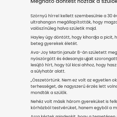
Megható döntést hoztak a szülők
Szörnyű hírrel kellett szembesülnie a 30 
ultrahangon megállapították, hogy magzat
valószínűleg halva születik majd.
Hayley úgy döntött, hogy kihordja a pici
beteg gyerekek életét.
Ava-Joy Martin január 8-án született meg 
nyöszörgött és édesanyja ujjait szorongat
lesújtó hírt, hogy túl kicsi ahhoz, hogy h
a súlyhatár alatt.
„Összetörtünk. Nem ez volt az egyetlen ok,
terhességet, de nagyszerű érzés lett voln
mondták a szülők.
Nehéz volt másik három gyereküket is felk
kórházból testvérüket, hanem egyből a m
Arra kértek mindenkit, hogy a temetésen ró