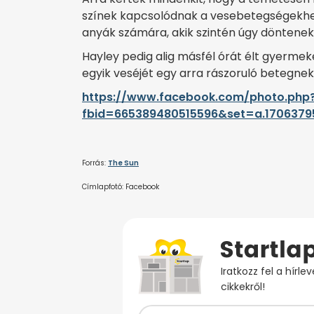
színek kapcsolódnak a vesebetegségekhez.
anyák számára, akik szintén úgy döntenek
Hayley pedig alig másfél órát élt gyermeke
egyik veséjét egy arra rászoruló betegnek
https://www.facebook.com/photo.php
fbid=665389480515596&set=a.1706379
Forrás:
The Sun
Címlapfotó: Facebook
Iratkozz fel a hírl
cikkekről!