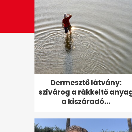
Dermesztő látvány:
szivárog a rákkeltő anya
a kiszáradó...