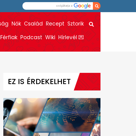
ság
Nők
Család
Recept
Sztorik
Férfiak
Podcast
Wiki
Hírlevél 💌
EZ IS ÉRDEKELHET