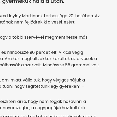
 gyermekük halála után.
éves Hayley Martinnak terhessége 20. hetében. Az
ának nem fejlődtek ki a veséi, ezért
t, hogy a többi szervével megmenthesse más
és mindössze 96 percet élt. A kicsi végig
ta. Amikor meghalt, akkor közölték az orvosok a
asználhassák a szerveit. Mindössze 55 grammal volt
 ami miatt vállaltuk, hogy végigcsináljuk a
a tudni, hogy segítettünk egy gyereken” –
észíteni arra, hogy nem fogják hazavinni a
ennyországba, a nagypapájukhoz költözik.
zsaszín, zöld és kék ruhákat viseljenek, ezek a