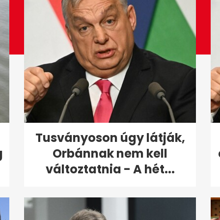
Tusványoson úgy látják,
g
Orbánnak nem kell
változtatnia - A hét...