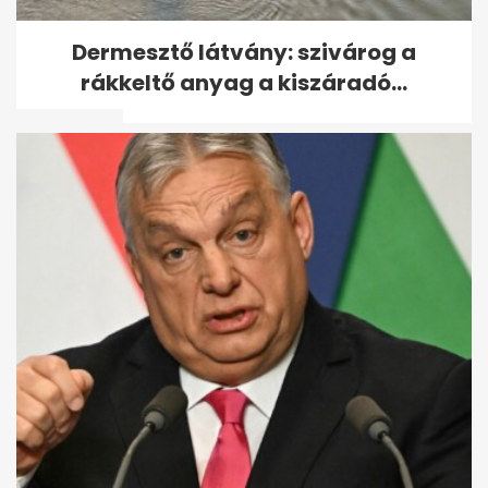
Megvan a kormány terve:
Dermesztő látvány: szivárog a
6000 milliárd forint uniós pénz
rákkeltő anyag a kiszáradó...
sorsa
Kínai kutatók új térképen