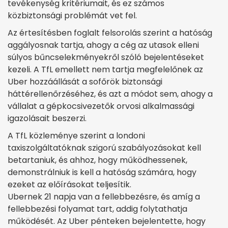
tevékenység kritériumait, és ez számos
közbiztonsági problémát vet fel.
Az értesítésben foglalt felsorolás szerint a hatóság
aggályosnak tartja, ahogy a cég az utasok elleni
súlyos bűncselekményekről szóló bejelentéseket
kezeli. A TfL emellett nem tartja megfelelőnek az
Uber hozzáállását a sofőrök biztonsági
háttérellenőrzéséhez, és azt a módot sem, ahogy a
vállalat a gépkocsivezetők orvosi alkalmassági
igazolásait beszerzi.
A TfL közleménye szerint a londoni
taxiszolgáltatóknak szigorú szabályozásokat kell
betartaniuk, és ahhoz, hogy működhessenek,
demonstrálniuk is kell a hatóság számára, hogy
ezeket az előírásokat teljesítik.
Ubernek 21 napja van a fellebbezésre, és amíg a
fellebbezési folyamat tart, addig folytathatja
működését. Az Uber pénteken bejelentette, hogy