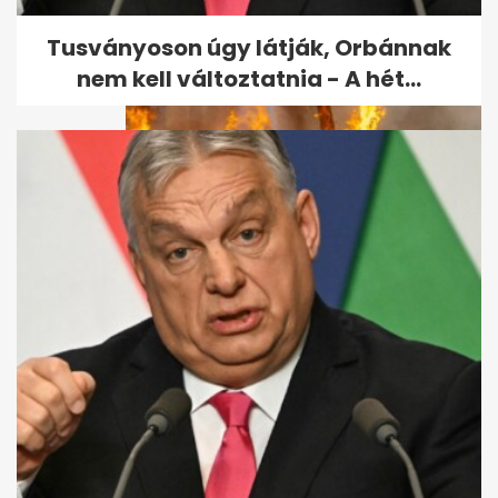
mutatják meg a Hold
geológiai...
Tusványoson úgy látják, Orbánnak
nem kell változtatnia - A hét...
Műhold és MI jelzi előre a tüzet,
drónflotta indulhat az oltásra