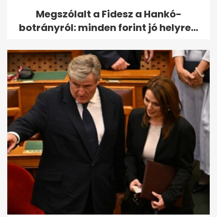
Megszólalt a Fidesz a Hankó-
botrányról: minden forint jó helyre...