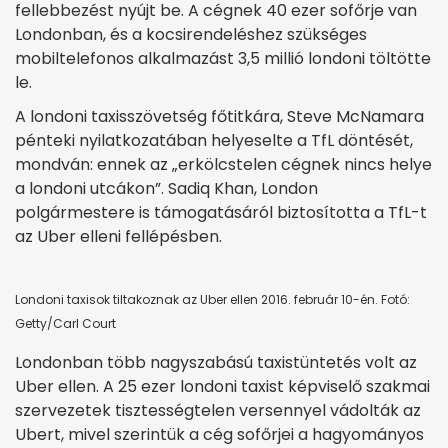
fellebbezést nyújt be. A cégnek 40 ezer sofőrje van
Londonban, és a kocsirendeléshez szükséges
mobiltelefonos alkalmazást 3,5 millió londoni töltötte
le.
A londoni taxisszövetség főtitkára, Steve McNamara
pénteki nyilatkozatában helyeselte a TfL döntését,
mondván: ennek az „erkölcstelen cégnek nincs helye
a londoni utcákon”. Sadiq Khan, London
polgármestere is támogatásáról biztosította a TfL-t
az Uber elleni fellépésben.
Londoni taxisok tiltakoznak az Uber ellen 2016. február 10-én. Fotó:
Getty/Carl Court
Londonban több nagyszabású taxistüntetés volt az
Uber ellen. A 25 ezer londoni taxist képviselő szakmai
szervezetek tisztességtelen versennyel vádolták az
Ubert, mivel szerintük a cég sofőrjei a hagyományos