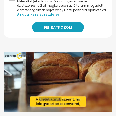
hírlevel(ek)et küldjön számomra, és közvetlen
üzletszerzési céllal megkeressen az általam megadott
elérhetőségeimen saját vagy üzleti partnerei ajánlatával.
Az adatkezelés részletei
0