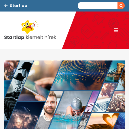
Startlap