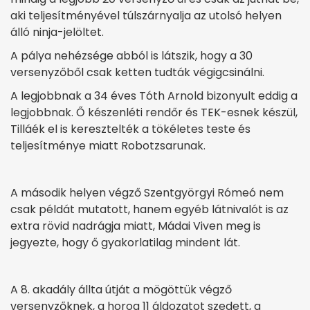
aki teljesítményével túlszárnyalja az utolsó helyen
álló ninja-jelöltet.
A pálya nehézsége abból is látszik, hogy a 30
versenyzőből csak ketten tudták végigcsinálni.
A legjobbnak a 34 éves Tóth Arnold bizonyult eddig a
legjobbnak. Ő készenléti rendőr és TEK-esnek készül,
Tilláék el is keresztelték a tökéletes teste és
teljesítménye miatt Robotzsarunak.
A második helyen végző Szentgyörgyi Rómeó nem
csak példát mutatott, hanem egyéb látnivalót is az
extra rövid nadrágja miatt, Mádai Viven meg is
jegyezte, hogy ő gyakorlatilag mindent lát.
A 8. akadály állta útját a mögöttük végző
versenyzőknek, a horog 11 áldozatot szedett, a