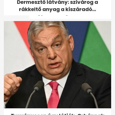
Dermesztő látvány: szivárog a
hajnalban elérte
rákkeltő anyag a kiszáradó...
Magyarország határát
Tarolt az új Pókember: 6 nap
alatt 1,05 milliárd dollár
bevétel