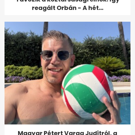
reagált Orbán - A hét...
Magyar Pétert Varga Juditról, a