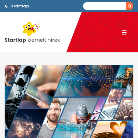
Startlap