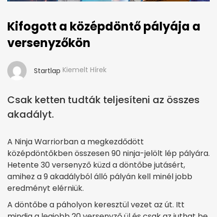
Kifogott a középdöntő pályája a
versenyzőkön
Kiemelt Hírek
Startlap
Csak ketten tudták teljesíteni az összes
akadályt.
A Ninja Warriorban a megkezdődött
középdöntőkben összesen 90 ninja-jelölt lép pályára.
Hetente 30 versenyző küzd a döntőbe jutásért,
amihez a 9 akadályból álló pályán kell minél jobb
eredményt elérniük.
A döntőbe a páholyon keresztül vezet az út. Itt
mindig a legjobb 20 versenyző ül és csak az juthat be,