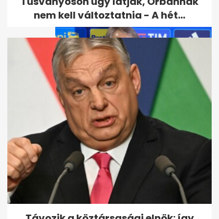
Tusványoson úgy látják, Orbánnak
nem kell változtatnia - A hét...
Az olasz futball válsága:
Guardiola sokkolta, Mancini...
Távozik a köztársasági elnök: így