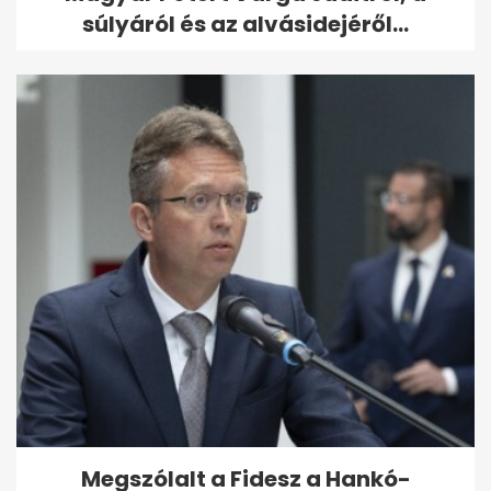
súlyáról és az alvásidejéről...
Megszólalt a Fidesz a Hankó-