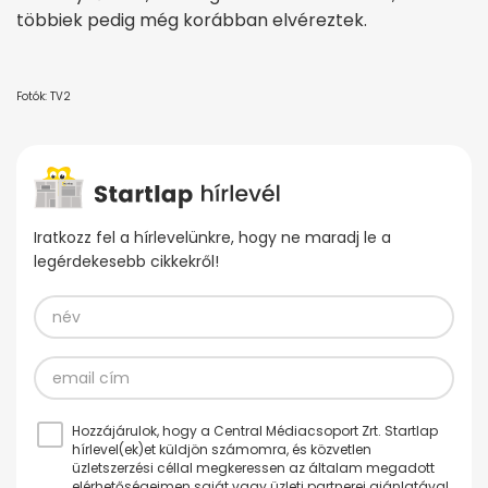
többiek pedig még korábban elvéreztek.
Fotók: TV2
Iratkozz fel a hírlevelünkre, hogy ne maradj le a
legérdekesebb cikkekről!
Hozzájárulok, hogy a Central Médiacsoport Zrt. Startlap
hírlevel(ek)et küldjön számomra, és közvetlen
üzletszerzési céllal megkeressen az általam megadott
elérhetőségeimen saját vagy üzleti partnerei ajánlatával.