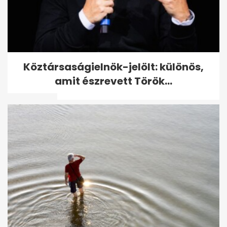
Világsztárok, akik egyidősek:
Köztársaságielnök-jelölt: különös,
meglepő párosok ugyanabból
amit észrevett Török...
az...