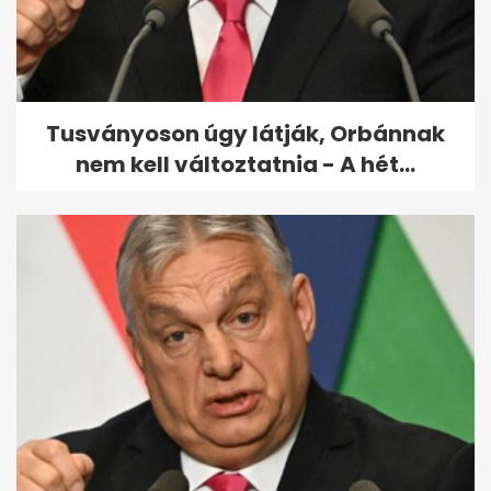
Mit jelez a kert állapotáról, ha
gyíkot lát? Hasznos tudnivalók
Tusványoson úgy látják, Orbánnak
nem kell változtatnia - A hét...