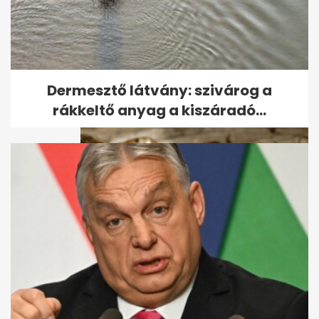
86 évesen meghalt Don
Nelson, az NBA második
legsikeresebb edzője
Dermesztő látvány: szivárog a
rákkeltő anyag a kiszáradó...