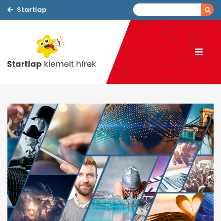
Startlap