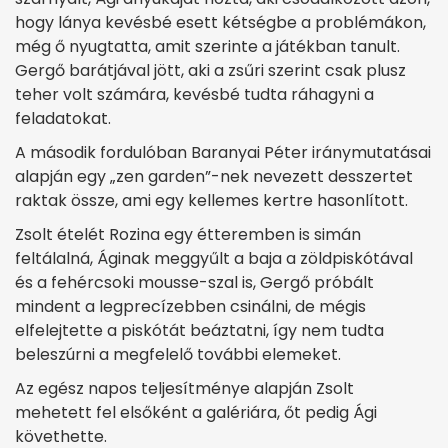
hogy lánya kevésbé esett kétségbe a problémákon,
még ő nyugtatta, amit szerinte a játékban tanult.
Gergő barátjával jött, aki a zsűri szerint csak plusz
teher volt számára, kevésbé tudta ráhagyni a
feladatokat.
A második fordulóban Baranyai Péter iránymutatásai
alapján egy „zen garden”-nek nevezett desszertet
raktak össze, ami egy kellemes kertre hasonlított.
Zsolt ételét Rozina egy étteremben is simán
feltálalná, Áginak meggyűlt a baja a zöldpiskótával
és a fehércsoki mousse-szal is, Gergő próbált
mindent a legprecízebben csinálni, de mégis
elfelejtette a piskótát beáztatni, így nem tudta
beleszúrni a megfelelő további elemeket.
Az egész napos teljesítménye alapján Zsolt
mehetett fel elsőként a galériára, őt pedig Ági
követhette.