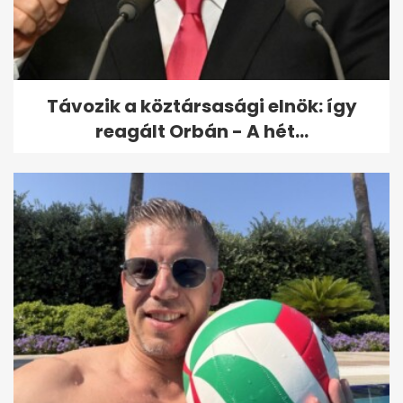
Távozik a köztársasági elnök: így
reagált Orbán - A hét...