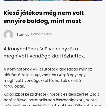
Kieső játékos még nem volt
ennyire boldog, mint most
Kiemelt Hírek
Startlap
A Konyhafőnök VIP versenyzői a
meghívott vendégeikkel főzhettek.
A Konyhafőnök VIP csütörtöki adásában már az
elődöntő zajlott, Ági, Zsolt és Gergő egy-egy
meghívott vendégükkel főzhettek az első
fordulóban.
Kolbászból készíthettek főételt és desszertet. Zsolt
barátnőjével harmonikusan összedolgozott, szinte
szárnyalt, Ági anyukáját hozta, aki csodálkozott azon,