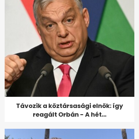
Tévhitvadászat: „csak az
időseknek van aranyere” - és
még 5...
Távozik a köztársasági elnök: így
reagált Orbán - A hét...