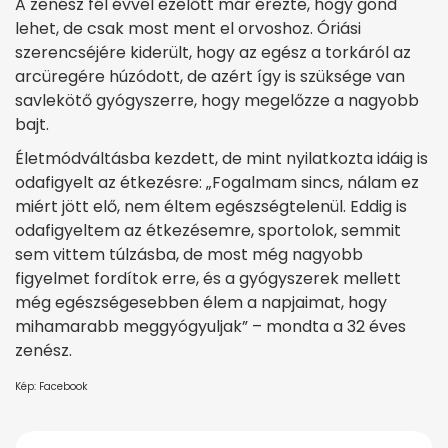
A zenész fél évvel ezelőtt már érezte, hogy gond
lehet, de csak most ment el orvoshoz. Óriási
szerencséjére kiderült, hogy az egész a torkáról az
arcüregére húzódott, de azért így is szüksége van
savlekötő gyógyszerre, hogy megelőzze a nagyobb
bajt.
Életmódváltásba kezdett, de mint nyilatkozta idáig is
odafigyelt az étkezésre: „Fogalmam sincs, ná­lam ez
miért jött elő, nem éltem egészségtelenül. Eddig is
odafigyeltem az étkezésemre, sportolok, semmit
sem vittem túlzásba, de most még nagyobb
figyelmet fordítok erre, és a gyógyszerek mellett
még egészségesebben élem a napjaimat, hogy
mihamarabb meggyógyuljak” – mondta a 32 éves
zenész.
Kép: Facebook