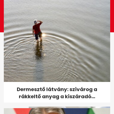
Csípő érzés, gyakori vizelési
Dermesztő látvány: szivárog a
inger: hol kérjünk segítséget...
rákkeltő anyag a kiszáradó...