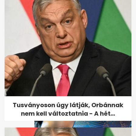
A demencia első jelét sokan
nem veszik észre: lépcsőzés
közben...
Tusványoson úgy látják, Orbánnak
nem kell változtatnia - A hét...