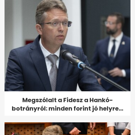
Megszólalt a Fidesz a Hankó-
botrányról: minden forint jó helyre...