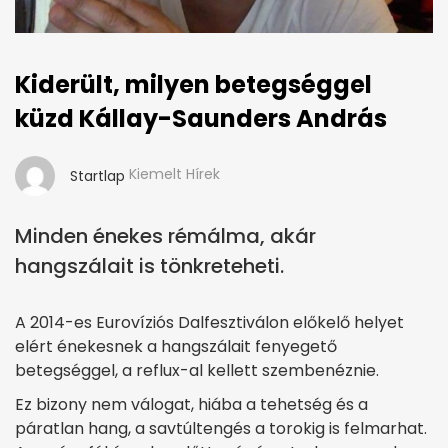
Kiderült, milyen betegséggel
küzd Kállay-Saunders András
Kiemelt Hírek
Startlap
Minden énekes rémálma, akár
hangszálait is tönkreteheti.
A 2014-es Eurovíziós Dalfesztiválon előkelő helyet
elért énekesnek a hangszálait fenyegető
betegséggel, a reflux-al kellett szembenéznie.
Ez bizony nem válogat, hiába a tehetség és a
páratlan hang, a savtúltengés a torokig is felmarhat.