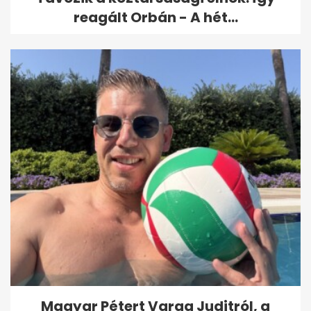
reagált Orbán - A hét...
Magyar Pétert Varga Juditról, a