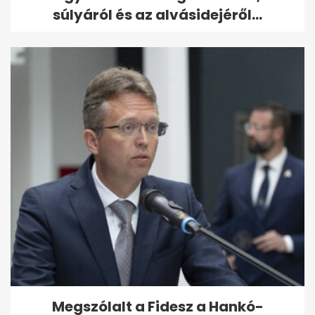
súlyáról és az alvásidejéről...
Megszólalt a Fidesz a Hankó-