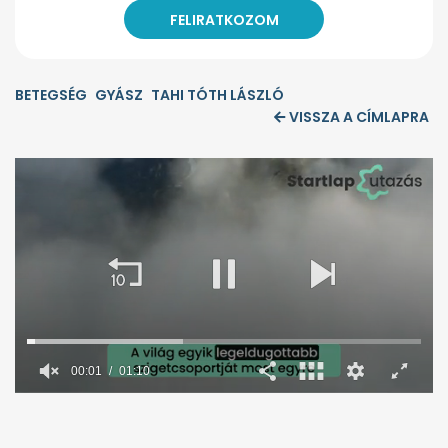
BETEGSÉG
GYÁSZ
TAHI TÓTH LÁSZLÓ
VISSZA A CÍMLAPRA
00:02
01:10
0
seconds
of
1