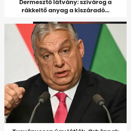
Dermesztő látvány: szivárog a
inger: hol kérjünk segítséget...
rákkeltő anyag a kiszáradó...
„Ha meghalok, a Zolit fogom
elsőnek felhívni” - Elment
Pepe,...