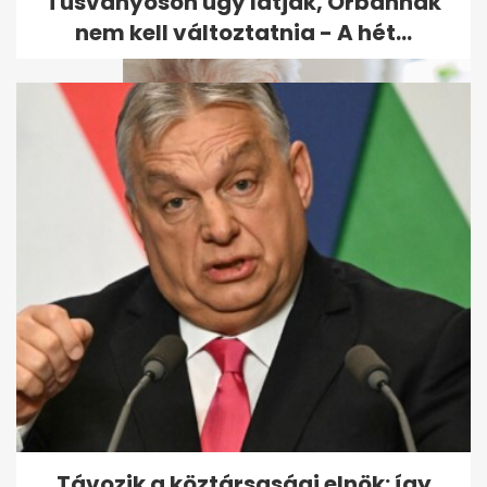
Tusványoson úgy látják, Orbánnak
nem kell változtatnia - A hét...
A demencia első jelét sokan
nem veszik észre: lépcsőzés
közben...
Távozik a köztársasági elnök: így