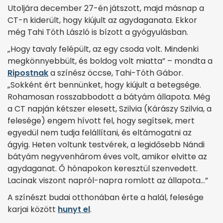
Utoljára december 27-én játszott, majd másnap a
CT-n kiderült, hogy kiújult az agydaganata. Ekkor
még Tahi Tóth László is bízott a gyógyulásban.
„Hogy tavaly felépült, az egy csoda volt. Mindenki
megkönnyebbült, és boldog volt miatta” – mondta a
Ripostnak
a színész öccse, Tahi-Tóth Gábor.
„Sokként ért bennünket, hogy kiújult a betegsége.
Rohamosan rosszabbodott a bátyám állapota. Még
a CT napján kétszer elesett, Szilvia (Kárászy Szilvia, a
felesége) engem hívott fel, hogy segítsek, mert
egyedül nem tudja felállítani, és eltámogatni az
ágyig. Heten voltunk testvérek, a legidősebb Nándi
bátyám negyvenhárom éves volt, amikor elvitte az
agydaganat. Ő hónapokon keresztül szenvedett.
Lacinak viszont napról-napra romlott az állapota…”
A színészt budai otthonában érte a halál, felesége
karjai között
hunyt el
.