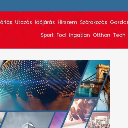
árlás
Utazás
Időjárás
Hírszem
Szórakozás
Gazda
Sport
Foci
Ingatlan
Otthon
Tech