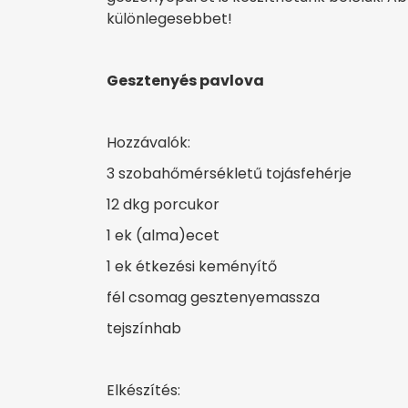
különlegesebbet!
Gesztenyés pavlova
Hozzávalók:
3 szobahőmérsékletű tojásfehérje
12 dkg porcukor
1 ek (alma)ecet
1 ek étkezési keményítő
fél csomag gesztenyemassza
tejszínhab
Elkészítés: