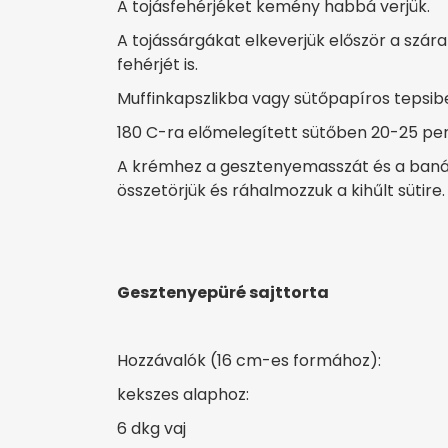
A tojásfehérjéket kemény habbá verjük.
A tojássárgákat elkeverjük először a szár
fehérjét is.
Muffinkapszlikba vagy sütőpapíros tepsibe
180 C-ra előmelegített sütőben 20-25 per
A krémhez a gesztenyemasszát és a banánt
összetörjük és ráhalmozzuk a kihűlt sütire.
Gesztenyepüré sajttorta
Hozzávalók (16 cm-es formához):
kekszes alaphoz:
6 dkg vaj