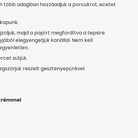
ben több adagban hozzáadjuk a porcukrot, ecetet
 kapunk.
zoljuk, majd a papírt megfordítva a tepsire
yjából elegyengetjük kanállal. Nem kell
 egyenletlen.
rcet sütjük.
egszórjuk reszelt gesztenyepürével.
krémmel