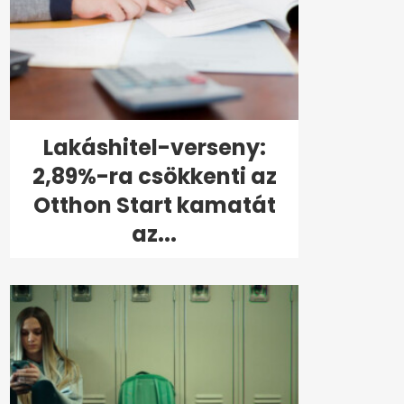
Lakáshitel-verseny:
2,89%-ra csökkenti az
Otthon Start kamatát
az...