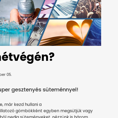
hétvégén?
ber 05.
uper gesztenyés süteménnyel!
e, már kezd hullani a
 illatozó gömbökként egyben megsütjük vagy
bból pedig süteményeket, nézzünk is három