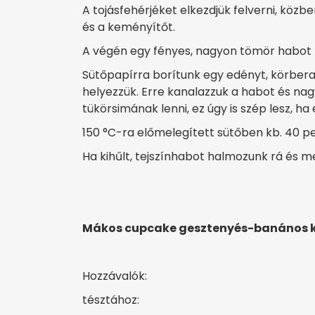
A tojásfehérjéket elkezdjük felverni, köz
és a keményítőt.
A végén egy fényes, nagyon tömör habot
Sütőpapírra borítunk egy edényt, körberaj
helyezzük. Erre kanalazzuk a habot és nag
tükörsimának lenni, ez úgy is szép lesz, ha
150 °C-ra előmelegített sütőben kb. 40 pe
Ha kihűlt, tejszínhabot halmozunk rá és m
Mákos cupcake gesztenyés-banános 
Hozzávalók:
tésztához: