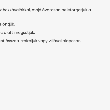
az hozzávalókkal, majd óvatosan beleforgatjuk a
 öntjük.
c alatt megsütjük.
 összeturmixoljuk vagy villával alaposan