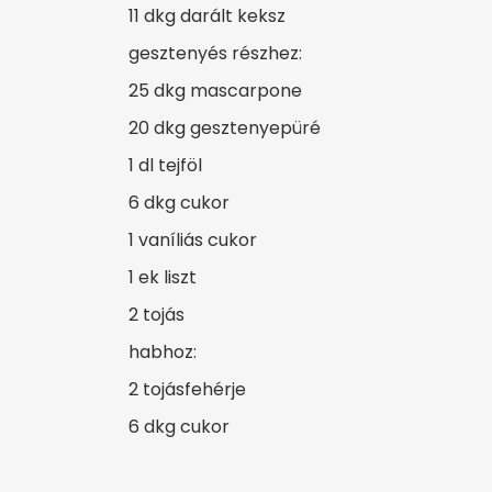
11 dkg darált keksz
gesztenyés részhez:
25 dkg mascarpone
20 dkg gesztenyepüré
1 dl tejföl
6 dkg cukor
1 vaníliás cukor
1 ek liszt
2 tojás
habhoz:
2 tojásfehérje
6 dkg cukor