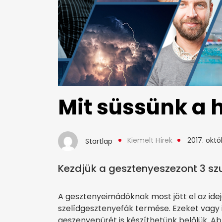
Mit süssünk a 
Kiemelt Hírek
2017. októ
Startlap
Kezdjük a gesztenyeszezont 3 sz
A gesztenyeimádóknak most jött el az idej
szelídgesztenyefák termése. Ezeket vagy
geszenyepürét is készíthetünk belőlük. A