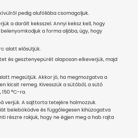
ívülről pedig alufóliába csomagoljuk.
rjük a darált keksszel. Annyi keksz kell, hogy
belenyomkodjuk a forma aljába, úgy, hogy
c alatt elősütjük.
sztet és gesztenyepürét alaposan elkeverjük, majd
alatt megsütjük. Akkor jó, ha megmozgatva a
 kicsit remeg. Kivesszük a sütőből, a sütő
 150 °C-ra.
 verjük. A sajttorta tetejére halmozzuk.
illát beleböködve és függőlegesen kihúzogatva
nti részre rakjuk, hogy ne égjen meg a hab rajta