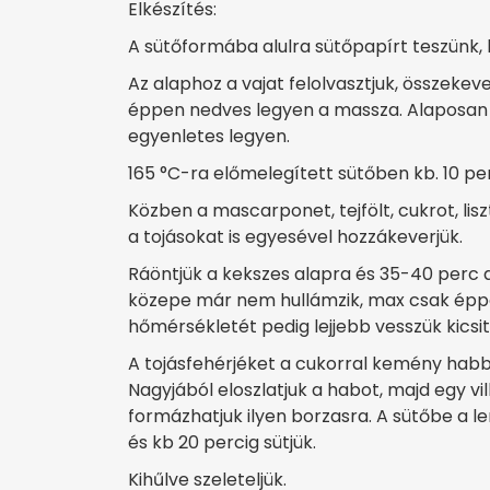
Elkészítés:
A sütőformába alulra sütőpapírt teszünk, k
Az alaphoz a vajat felolvasztjuk, összekeve
éppen nedves legyen a massza. Alaposan 
egyenletes legyen.
165 °C-ra előmelegített sütőben kb. 10 per
Közben a mascarponet, tejfölt, cukrot, li
a tojásokat is egyesével hozzákeverjük.
Ráöntjük a kekszes alapra és 35-40 perc 
közepe már nem hullámzik, max csak éppen
hőmérsékletét pedig lejjebb vesszük kicsit,
A tojásfehérjéket a cukorral kemény habbá
Nagyjából eloszlatjuk a habot, majd egy v
formázhatjuk ilyen borzasra. A sütőbe a le
és kb 20 percig sütjük.
Kihűlve szeleteljük.