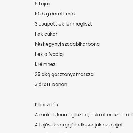
6 tojás
10 dkg darált mák
3 csapott ek lenmagliszt
1 ek cukor
késhegynyi szódabikarbóna
1 ek olívaolaj
krémhez:
25 dkg gesztenyemassza
3 érett banán
Elkészítés:
A mákot, lenmaglisztet, cukrot és szódab
A tojások sárgáját elkeverjük az olajjal.