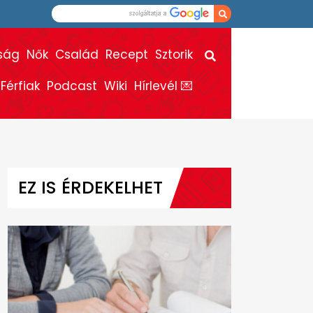
ság
Nők
Család
Recept
Sztorik
Férfiak
Podcast
Wiki
Hírlevél 💌
EZ IS ÉRDEKELHET