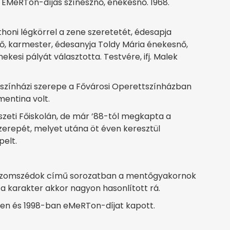
 EMeRTon-díjas színésznő, énekesnő. 1968.
oni légkörrel a zene szeretetét, édesapja
ző, karmester, édesanyja Toldy Mária énekesnő,
esi pályát választotta. Testvére, ifj. Malek
ő színházi szerepe a Fővárosi Operettszínházban
entina volt.
zeti Főiskolán, de már ’88-tól megkapta a
erepét, melyet utána öt éven keresztül
pelt.
 a Szomszédok című sorozatban a mentőgyakornok
z a karakter akkor nagyon hasonlított rá.
-ben és 1998-ban eMeRTon-díjat kapott.