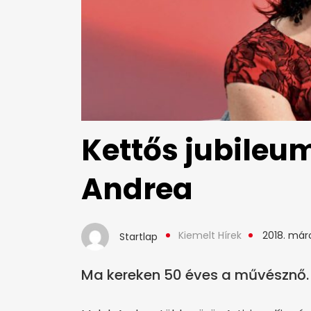
Kettős jubileu
Andrea
Kiemelt Hírek
2018. márc
Startlap
Ma kereken 50 éves a művésznő.