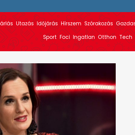
árlás
Utazás
Időjárás
Hírszem
Szórakozás
Gazda
Sport
Foci
Ingatlan
Otthon
Tech