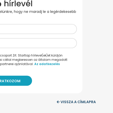
evelünkre, hogy ne maradj le a legérdekesebb
oport Zrt. Startlap hírlevel(ek)et küldjön
ési céllal megkeressen az általam megadott
partnerei ajánlatával.
Az adatkezelés
VISSZA A CÍMLAPRA