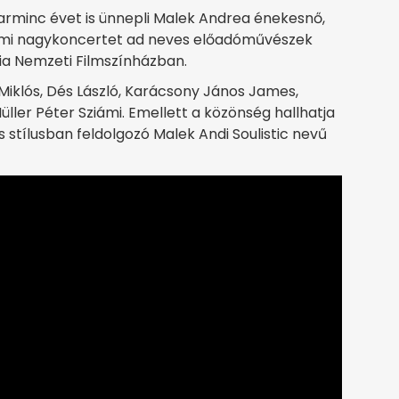
harminc évet is ünnepli Malek Andrea énekesnő,
leumi nagykoncertet ad neves előadóművészek
a Nemzeti Filmszínházban.
Miklós, Dés László, Karácsony János James,
ller Péter Sziámi. Emellett a közönség hallhatja
s stílusban feldolgozó Malek Andi Soulistic nevű