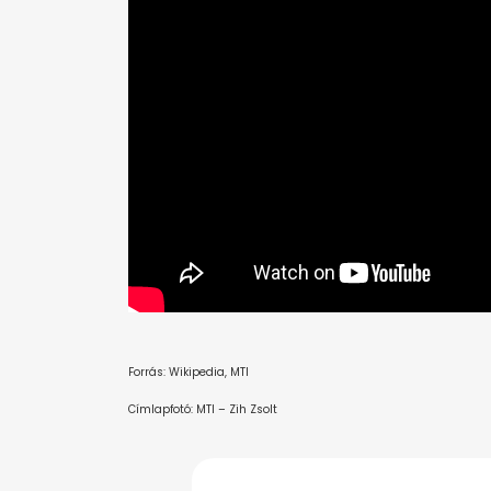
Forrás: Wikipedia, MTI
Címlapfotó: MTI – Zih Zsolt