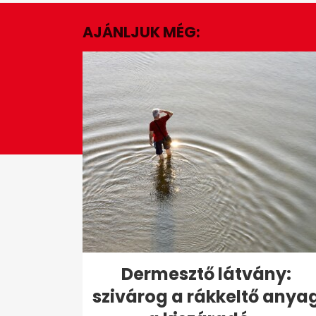
54
seconds
Volume
AJÁNLJUK MÉG:
0%
Dermesztő látvány:
szivárog a rákkeltő anya