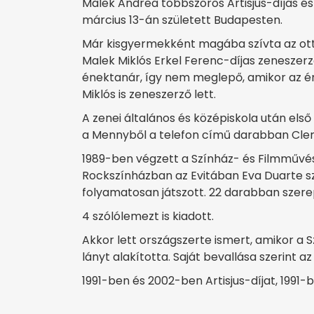
Malek Andrea többszörös Artisjus-díjas és
március 13-án született Budapesten.
Már kisgyermekként magába szívta az otth
Malek Miklós Erkel Ferenc-díjas zeneszer
énektanár, így nem meglepő, amikor az ének
Miklós is zeneszerző lett.
A zenei általános és középiskola után els
a Mennyből a telefon című darabban Clem
1989-ben végzett a Színház- és Filmművés
Rockszínházban az Evitában Eva Duarte sz
folyamatosan játszott. 22 darabban szere
4 szólólemezt is kiadott.
Akkor lett országszerte ismert, amikor
lányt alakította. Saját bevallása szerint a
1991-ben és 2002-ben Artisjus-díjat, 1991