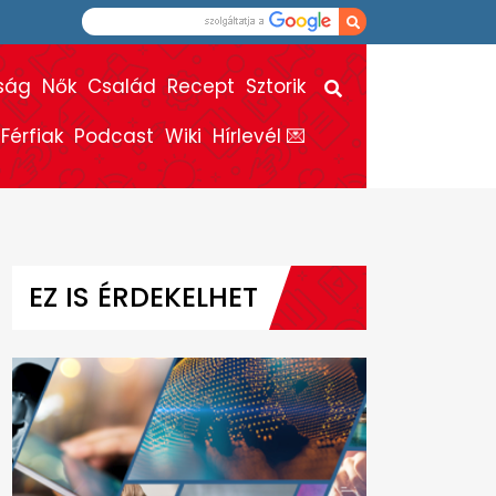
ság
Nők
Család
Recept
Sztorik
Férfiak
Podcast
Wiki
Hírlevél 💌
EZ IS ÉRDEKELHET