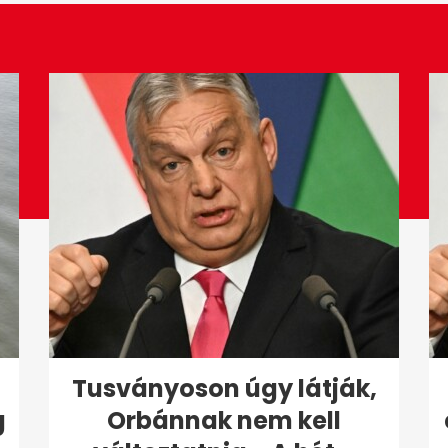
Tusványoson úgy látják,
g
Orbánnak nem kell