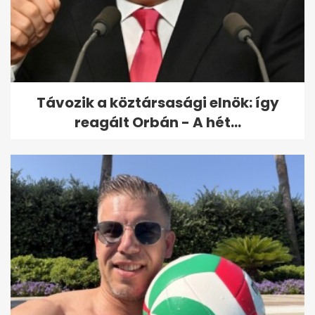
Fotókon a Szegeden felborult
tűzoltóautó, ami letarolta a...
Távozik a köztársasági elnök: így
reagált Orbán - A hét...