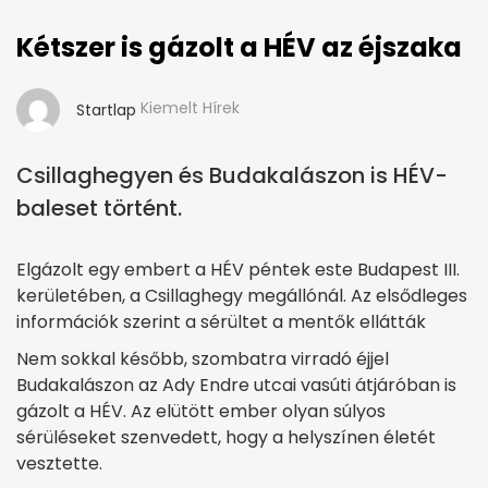
Kétszer is gázolt a HÉV az éjszaka
Kiemelt Hírek
Startlap
Csillaghegyen és Budakalászon is HÉV-
baleset történt.
Elgázolt egy embert a HÉV péntek este Budapest III.
kerületében, a Csillaghegy megállónál. Az elsődleges
információk szerint a sérültet a mentők ellátták
Nem sokkal később, szombatra virradó éjjel
Budakalászon az Ady Endre utcai vasúti átjáróban is
gázolt a HÉV. Az elütött ember olyan súlyos
sérüléseket szenvedett, hogy a helyszínen életét
vesztette.