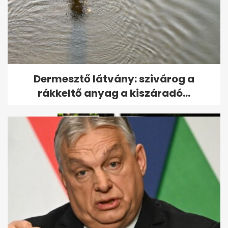
Friss hírek az intenzív
Dermesztő látvány: szivárog a
osztályon ápolt Sallai Nóráról
rákkeltő anyag a kiszáradó...