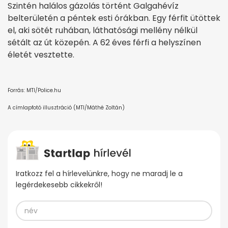
Szintén halálos gázolás történt Galgahévíz
belterületén a péntek esti órákban. Egy férfit ütöttek
el, aki sötét ruhában, láthatósági mellény nélkül
sétált az út közepén. A 62 éves férfi a helyszínen
életét vesztette.
Forrás: MTI/Police.hu
A címlapfotó illusztráció (MTI/Máthé Zoltán)
Iratkozz fel a hírlevelünkre, hogy ne maradj le a
legérdekesebb cikkekről!