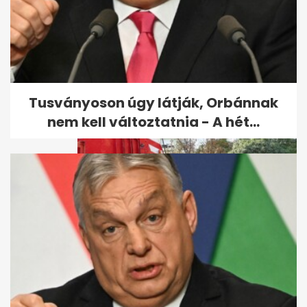
Vérampullák szóródtak szét
forgalmas hazai főutakon
egy...
Tusványoson úgy látják, Orbánnak
nem kell változtatnia - A hét...