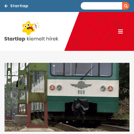
Startlap