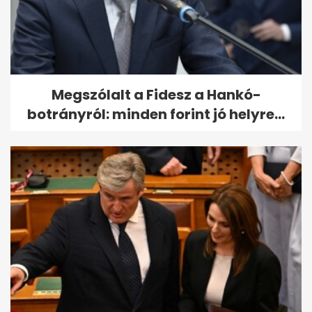
Megszólalt a Fidesz a Hankó-
botrányról: minden forint jó helyre...