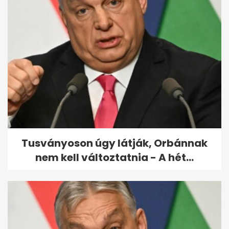
A Dolphin tájfun Kína keleti
partvidéke felé tart, heves
esőkkel
Tusványoson úgy látják, Orbánnak
nem kell változtatnia - A hét...