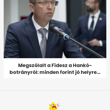
Megszólalt a Fidesz a Hankó-
botrányról: minden forint jó helyre...