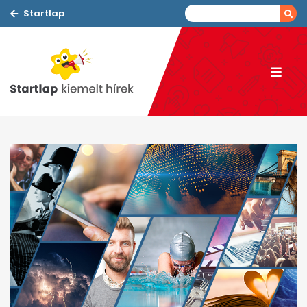
Startlap