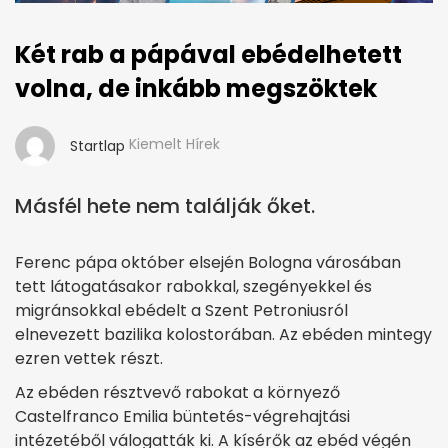
Két rab a pápával ebédelhetett
volna, de inkább megszöktek
Kiemelt Hírek
Startlap
Másfél hete nem találják őket.
Ferenc pápa október elsején Bologna városában
tett látogatásakor rabokkal, szegényekkel és
migránsokkal ebédelt a Szent Petroniusról
elnevezett bazilika kolostorában. Az ebéden mintegy
ezren vettek részt.
Az ebéden résztvevő rabokat a környező
Castelfranco Emilia büntetés-végrehajtási
intézetéből válogatták ki. A kísérők az ebéd végén