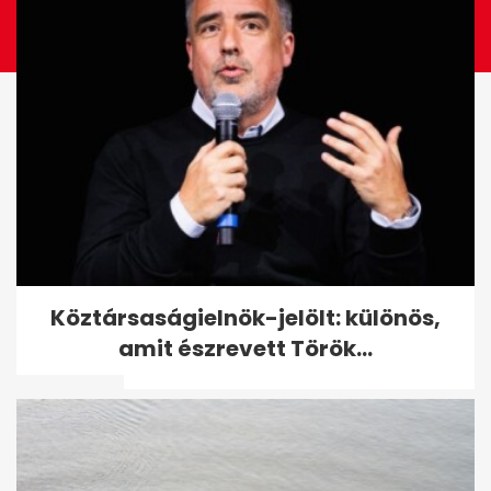
Ez a használt autó a
Köztársaságielnök-jelölt: különös,
statisztikák szerint 20 év felett
amit észrevett Török...
is tartós