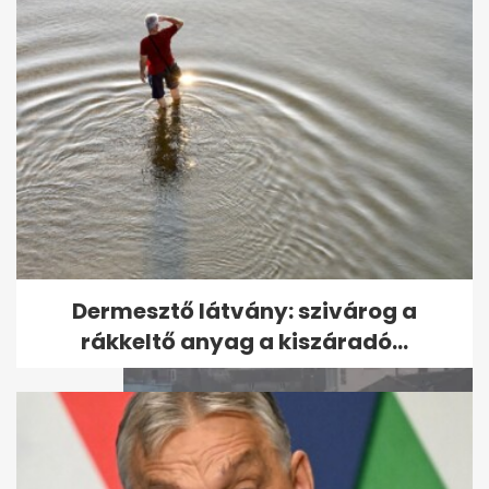
Az amerikai szenátus is
vizsgálja Fauci szerepét a
koronavírus...
Dermesztő látvány: szivárog a
rákkeltő anyag a kiszáradó...