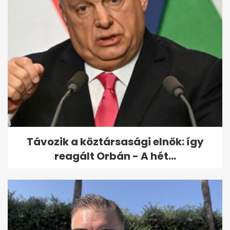
Távozik a köztársasági elnök: így
reagált Orbán - A hét...