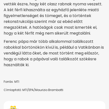
vették észre, hogy két olasz rabnak nyoma veszett.
A két férfi kihasználta az egyházfő jelenléte miatti
figyelmetlenséget és tömeget, és a történtek
rekonstrukciója szerint már az ebéd előtt
megszöktek. A hatóságok csak most ismerték el,
hogy a két férfit még nem sikerült megtalálni.
Ferenc pápa már több alkalommal találkozott
rabokkal börtönökön kívül is, például a Vatikánban is
vendégül látta őket, de most történt meg először,
hogy a rabok a pápával való találkozót szökésre
használták ki.
Forrás: MTI
Címlapfotó: MTI/EPA/Maurizio Brambatti