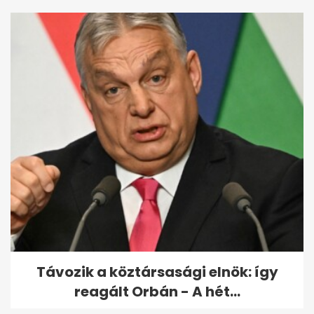
Távozik a köztársasági elnök: így
reagált Orbán - A hét...