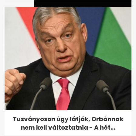
Köztársaságielnök-jelölt:
különös, amit észrevett
Török...
Tusványoson úgy látják, Orbánnak
nem kell változtatnia - A hét...