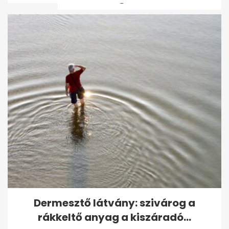
55 éves lett Csőre Gábor: a
szinkronszínész hangját
mindenki...
Dermesztő látvány: szivárog a
rákkeltő anyag a kiszáradó...