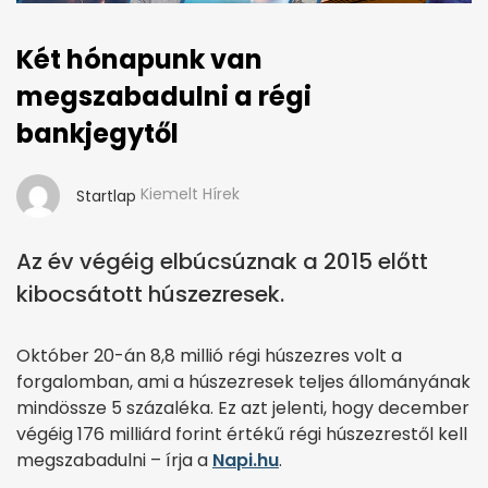
Két hónapunk van
megszabadulni a régi
bankjegytől
Kiemelt Hírek
Startlap
Az év végéig elbúcsúznak a 2015 előtt
kibocsátott húszezresek.
Október 20-án 8,8 millió régi húszezres volt a
forgalomban, ami a húszezresek teljes állományának
mindössze 5 százaléka. Ez azt jelenti, hogy december
végéig 176 milliárd forint értékű régi húszezrestől kell
megszabadulni – írja a
Napi.hu
.