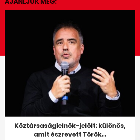
AJÁNLJUK MÉG:
EZ IS ÉRDEKELHET
Budapest erős a plasztikai
Köztársaságielnök-jelölt: különös,
turizmusban: 30–70%
amit észrevett Török...
árkülönbség...