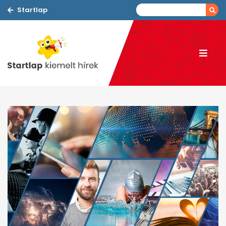
Startlap