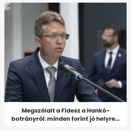
Megszólalt a Fidesz a Hankó-
botrányról: minden forint jó helyre...