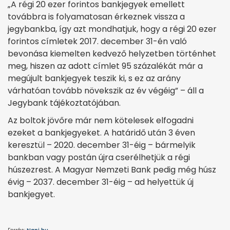
„A régi 20 ezer forintos bankjegyek emellett
továbbra is folyamatosan érkeznek vissza a
jegybankba, így azt mondhatjuk, hogy a régi 20 ezer
forintos címletek 2017. december 31-én való
bevonása kiemelten kedvező helyzetben történhet
meg, hiszen az adott címlet 95 százalékát már a
megújult bankjegyek teszik ki, s ez az arány
várhatóan tovább növekszik az év végéig” – áll a
Jegybank tájékoztatójában.
Az boltok jövőre már nem kötelesek elfogadni
ezeket a bankjegyeket. A határidő után 3 éven
keresztül – 2020. december 31-éig – bármelyik
bankban vagy postán újra cserélhetjük a régi
húszezrest. A Magyar Nemzeti Bank pedig még húsz
évig – 2037. december 31-éig – ad helyettük új
bankjegyet.