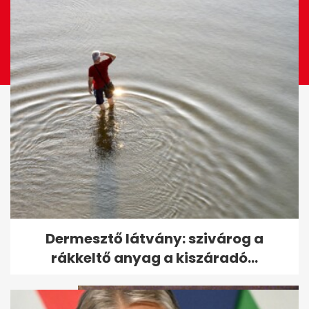
Leesett az első hó - ezeket az
Dermesztő látvány: szivárog a
utakat most jobb elkerülni
rákkeltő anyag a kiszáradó...