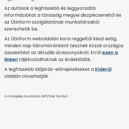
Az autósok a legfrissebb és leggyorsabb
információkat a társaság megyei diszpécsereitől és
az Útinform szolgálatának munkatársaitól
szerezhetik be.
Az Útinform weboldalán kora reggeltől késő estig,
minden nap háromóránként tesznek közzé országos
összesítést az aktuális útviszonyokról. Erről
ezen a
linken
tájékozódhatnak az érdeklődők.
A legfrissebb időjárás-előrejelzéseket a
Kiderül
oldalán olvashatják.
A címlapkép illusztráció (MTI/Sóki Tamás)