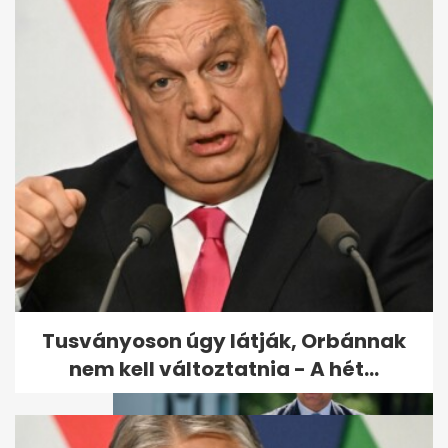
Videón az első idei hóesés
Tusványoson úgy látják, Orbánnak
nem kell változtatnia - A hét...