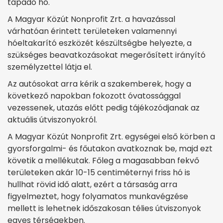
tapadó hó.
A Magyar Közút Nonprofit Zrt. a havazással
várhatóan érintett területeken valamennyi
hóeltakarító eszközét készültségbe helyezte, a
szükséges beavatkozásokat megerősített irányító
személyzettel látja el.
Az autósokat arra kérik a szakemberek, hogy a
következő napokban fokozott óvatossággal
vezessenek, utazás előtt pedig tájékozódjanak az
aktuális útviszonyokról.
A Magyar Közút Nonprofit Zrt. egységei első körben a
gyorsforgalmi- és főutakon avatkoznak be, majd ezt
követik a mellékutak. Főleg a magasabban fekvő
területeken akár 10-15 centiméternyi friss hó is
hullhat rövid idő alatt, ezért a társaság arra
figyelmeztet, hogy folyamatos munkavégzése
mellett is lehetnek időszakosan télies útviszonyok
egyes térségekben.