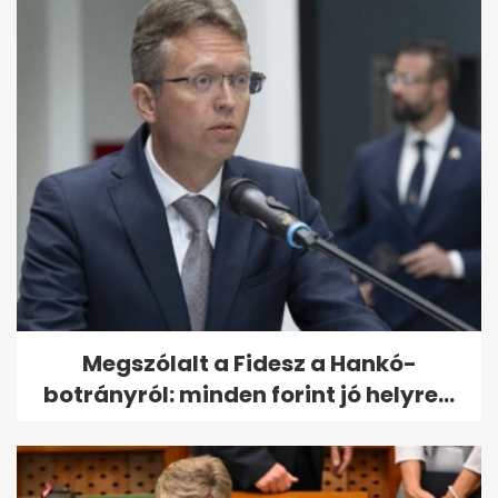
Megszólalt a Fidesz a Hankó-
botrányról: minden forint jó helyre...