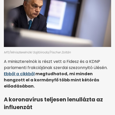
MTI/Miniszterelnöki Sajtóiroda/Fischer Zoltán
A miniszterelnök is részt vett a Fidesz és a KDNP
parlamenti frakciójának szerdai szezonnyitó ülésén.
Ebből a cikkből
megtudhatod, mi minden
hangzott el a kormányfő több mint kétórás
előadásában.
A koronavírus teljesen lenullázta az
influenzát