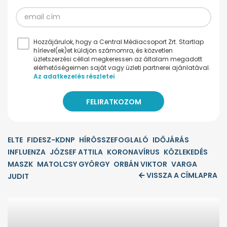
Hozzájárulok, hogy a Central Médiacsoport Zrt. Startlap
hírlevel(ek)et küldjön számomra, és közvetlen
üzletszerzési céllal megkeressen az általam megadott
elérhetőségeimen saját vagy üzleti partnerei ajánlatával.
Az adatkezelés részletei
ELTE
FIDESZ-KDNP
HÍRÖSSZEFOGLALÓ
IDŐJÁRÁS
INFLUENZA
JÓZSEF ATTILA
KORONAVÍRUS
KÖZLEKEDÉS
MASZK
MATOLCSY GYÖRGY
ORBÁN VIKTOR
VARGA
VISSZA A CÍMLAPRA
JUDIT