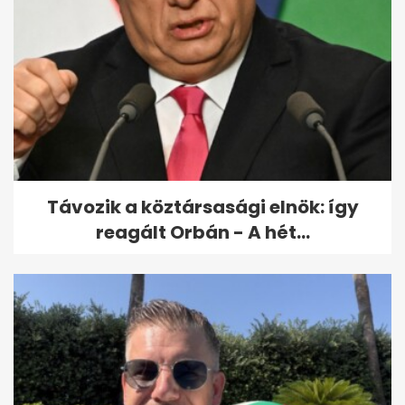
Varga Judit reagált: Orbán
bántalmazással
kapcsolatban emlegette...
Távozik a köztársasági elnök: így
reagált Orbán - A hét...