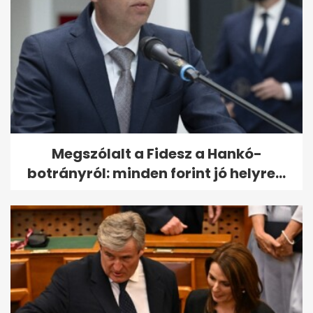
Megszólalt a Fidesz a Hankó-
botrányról: minden forint jó helyre...