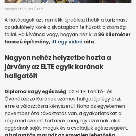
Khaled DESOUKI / AFP
A hatóságok azt remélik, újraéleszthetik a turizmust
az üdülőhely köré a sivatagban felhúzott biztonsági
fallal. Ha kíváncsi vagy, hogyan néz ki a
36 kilométer
hosszú építmény,
itt egy videó
róla
.
Nagyon nehéz helyzetbe hozta a
járvány az ELTE egyik karának
hallgatóit
Diploma vagy egészség
: az ELTE Tanító- és
Óvónőképző Karának számos hallgatója úgy érzi,
erre a választásra kényszerül. Noha az egyetemen
november óta távoktatás van, a gyakorlatokat a
régi rend szerint tartanák meg, így azoknak, akik
aggódnak saját maguk és a családjuk egészségéért,
a halasztás maradt az egyetlen lehetőség.