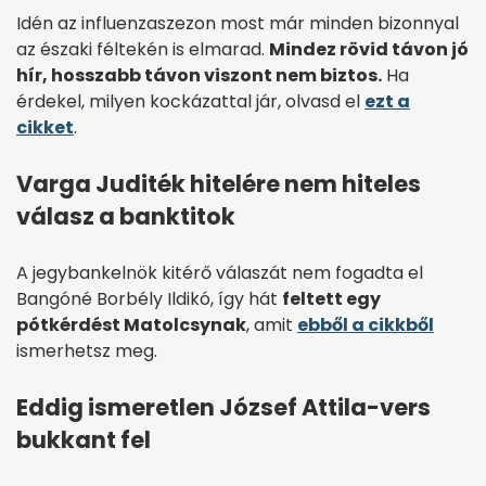
Idén az influenzaszezon most már minden bizonnyal
az északi féltekén is elmarad.
Mindez rövid távon jó
hír, hosszabb távon viszont nem biztos.
Ha
érdekel, milyen kockázattal jár, olvasd el
ezt a
cikket
.
Varga Juditék hitelére nem hiteles
válasz a banktitok
A jegybankelnök kitérő válaszát nem fogadta el
Bangóné Borbély Ildikó, így hát
feltett egy
pótkérdést Matolcsynak
, amit
ebből a cikkből
ismerhetsz meg.
Eddig ismeretlen József Attila-vers
bukkant fel