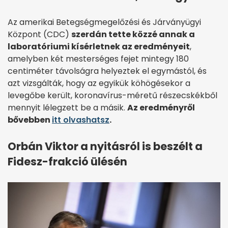
Az amerikai Betegségmegelőzési és Járványügyi
Központ (CDC)
szerdán tette közzé annak a
laboratóriumi kísérletnek az eredményeit
,
amelyben két mesterséges fejet mintegy 180
centiméter távolságra helyeztek el egymástól, és
azt vizsgálták, hogy az egyikük köhögésekor a
levegőbe került, koronavírus-méretű részecskékből
mennyit lélegzett be a másik.
Az eredményről
bővebben
itt olvashatsz
.
Orbán Viktor a nyitásról is beszélt a
Fidesz-frakció ülésén