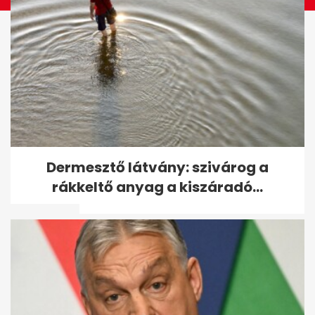
Tusványoson úgy látják,
Dermesztő látvány: szivárog a
Orbánnak nem kell
rákkeltő anyag a kiszáradó...
változtatnia - A hét...