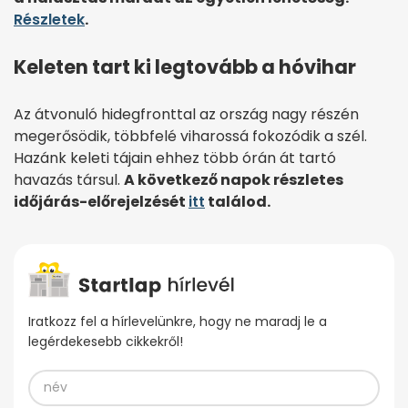
Részletek
.
Keleten tart ki legtovább a hóvihar
Az átvonuló hidegfronttal az ország nagy részén
megerősödik, többfelé viharossá fokozódik a szél.
Hazánk keleti tájain ehhez több órán át tartó
havazás társul.
A következő napok részletes
időjárás-előrejelzését
itt
találod.
Iratkozz fel a hírlevelünkre, hogy ne maradj le a
legérdekesebb cikkekről!