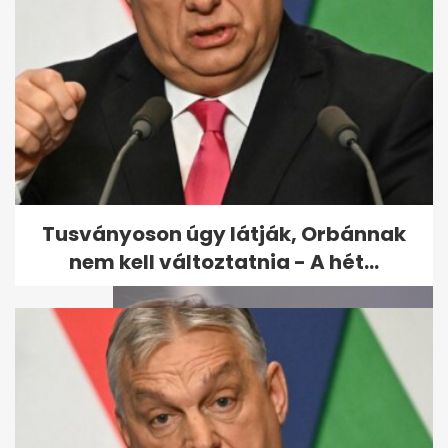
Kiderült, mikor állhat fel a
Vagyonvisszaszerzési Hivatal
- A hét...
Tusványoson úgy látják, Orbánnak
nem kell változtatnia - A hét...