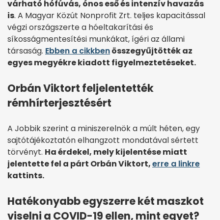
várható hófúvás, ónos eső és intenzív havazás
is
. A Magyar Közút Nonprofit Zrt. teljes kapacitással
végzi országszerte a hóeltakarítási és
síkosságmentesítési munkákat, ígéri az állami
társaság.
Ebben a cikkben
összegyűjtötték az
egyes megyékre kiadott figyelmeztetéseket.
Orbán Viktort feljelentették
rémhírterjesztésért
A Jobbik szerint a miniszerelnök a múlt héten, egy
sajtótájékoztatón elhangzott mondatával sértett
törvényt.
Ha érdekel, mely kijelentése miatt
jelentette fel a párt Orbán Viktort,
erre a linkre
kattints.
Hatékonyabb egyszerre két maszkot
viselni a COVID-19 ellen, mint egyet?