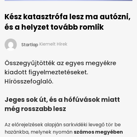
Kész katasztrófa lesz ma autózni,
és a helyzet tovább romlik
Kiemelt Hírek
Startlap
Összegyűjtötték az egyes megyékre
kiadott figyelmeztetéseket.
Hírösszefoglaló.
Jeges sok út, és a hófúvások miatt
még rosszabb lesz
Az előrejelzések alapján sarkvidéki levegő tör be
hazánkba, melynek nyomán
számos megyében