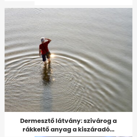
Sürgősen vérre van szüksége
a Jóban Rosszban...
Dermesztő látvány: szivárog a
rákkeltő anyag a kiszáradó...