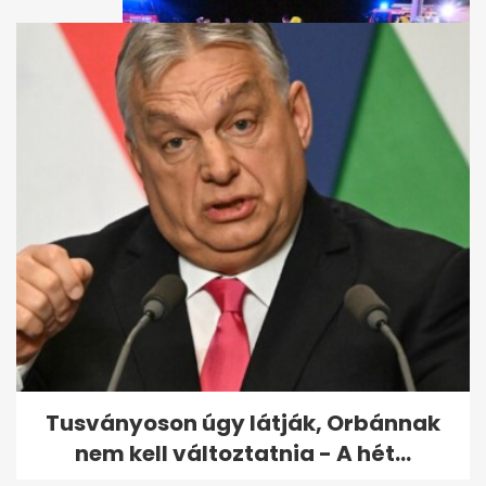
Hvg: a Schadl-ügy egyik
tanúja az Árpád hídi baleset
áldozata
Tusványoson úgy látják, Orbánnak
nem kell változtatnia - A hét...