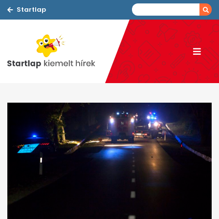
Startlap