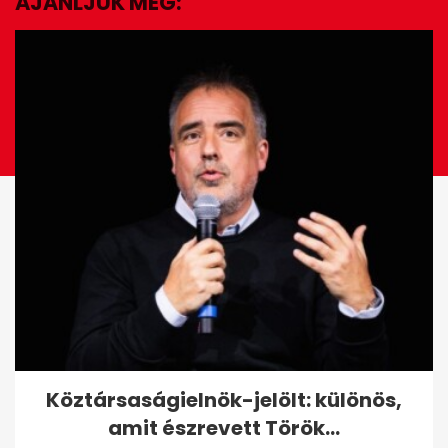
AJÁNLJUK MÉG:
EZ IS ÉRDEKELHET
Szabálytalanul előzött, Volán-
Köztársaságielnök-jelölt: különös,
buszt döntött árokba 38
amit észrevett Török...
utassal