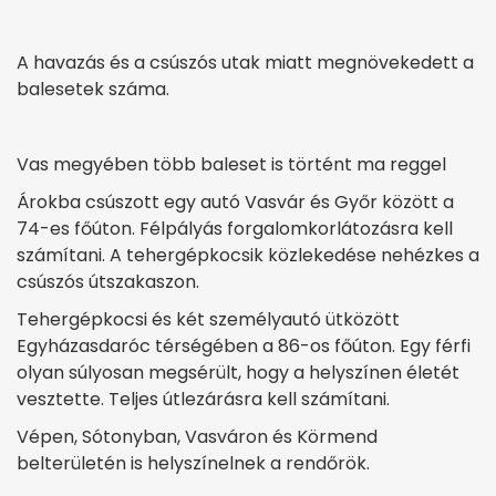
A havazás és a csúszós utak miatt megnövekedett a
balesetek száma.
Vas megyében több baleset is történt ma reggel
Árokba csúszott egy autó Vasvár és Győr között a
74-es főúton. Félpályás forgalomkorlátozásra kell
számítani. A tehergépkocsik közlekedése nehézkes a
csúszós útszakaszon.
Tehergépkocsi és két személyautó ütközött
Egyházasdaróc térségében a 86-os főúton. Egy férfi
olyan súlyosan megsérült, hogy a helyszínen életét
vesztette. Teljes útlezárásra kell számítani.
Vépen, Sótonyban, Vasváron és Körmend
belterületén is helyszínelnek a rendőrök.