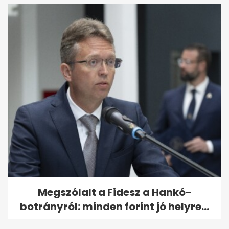
Megszólalt a Fidesz a Hankó-
botrányról: minden forint jó helyre...