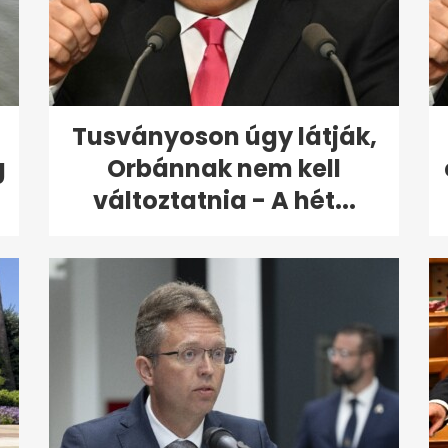
Tusványoson úgy látják,
g
Orbánnak nem kell
változtatnia - A hét...