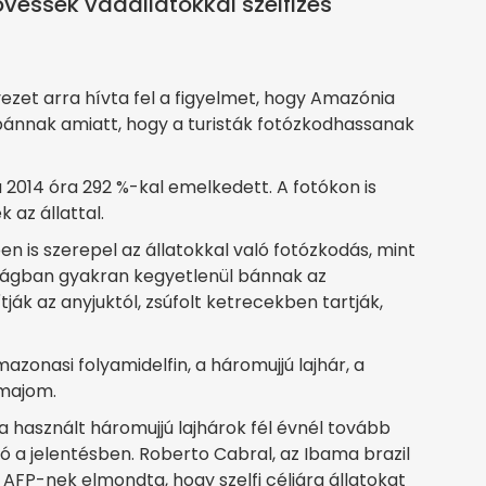
kövessék vadállatokkal szelfizés
ezet arra hívta fel a figyelmet, hogy Amazónia
l bánnak amiatt, hogy a turisták fotózkodhassanak
 2014 óra 292 %-kal emelkedett. A fotókon is
 az állattal.
en is szerepel az állatokkal való fotózkodás, mint
etágban gyakran kegyetlenül bánnak az
ítják az anyjuktól, zsúfolt ketrecekben tartják,
mazonasi folyamidelfin, a háromujjú lajhár, a
smajom.
ára használt háromujjú lajhárok fél évnél tovább
ó a jelentésben. Roberto Cabral, az Ibama brazil
AFP-nek elmondta, hogy szelfi céljára állatokat