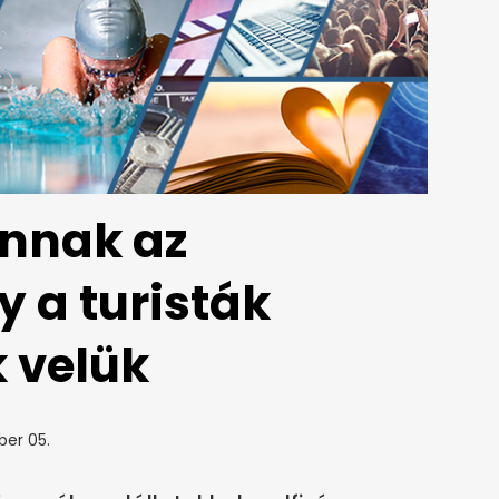
ánnak az
y a turisták
k velük
ber 05.