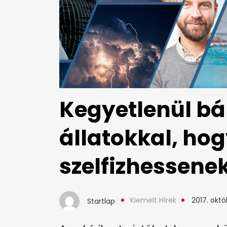
Kegyetlenül b
állatokkal, hog
szelfizhessene
Kiemelt Hírek
2017. októ
Startlap