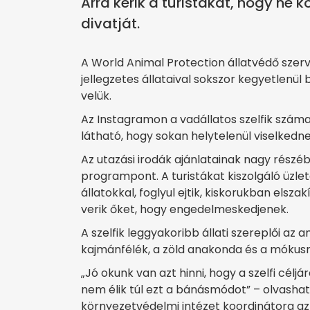
Arra kérik a turistákat, hogy ne 
divatját.
A World Animal Protection állatvédő szerv
jellegzetes állataival sokszor kegyetlenü
velük.
Az Instagramon a vadállatos szelfik száma
látható, hogy sokan helytelenül viselkednek
Az utazási irodák ajánlatainak nagy részéb
programpont. A turistákat kiszolgáló üzl
állatokkal, foglyul ejtik, kiskorukban elszak
verik őket, hogy engedelmeskedjenek.
A szelfik leggyakoribb állati szereplői az a
kajmánfélék, a zöld anakonda és a móku
„Jó okunk van azt hinni, hogy a szelfi célj
nem élik túl ezt a bánásmódot” – olvashat
környezetvédelmi intézet koordinátora az 