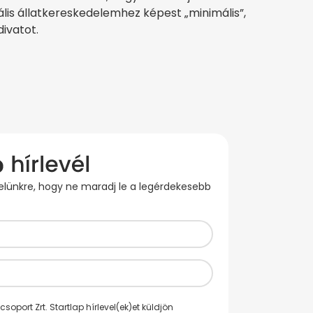
gális állatkereskedelemhez képest „minimális”,
divatot.
evelünkre, hogy ne maradj le a legérdekesebb
oport Zrt. Startlap hírlevel(ek)et küldjön