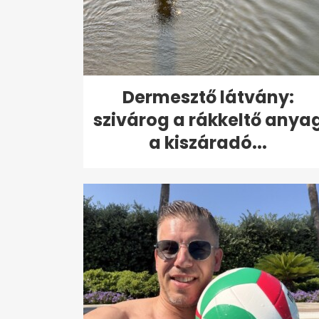
Dermesztő látvány:
szivárog a rákkeltő anya
a kiszáradó...