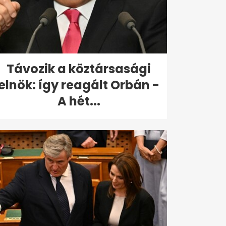
Távozik a köztársasági
elnök: így reagált Orbán -
A hét...