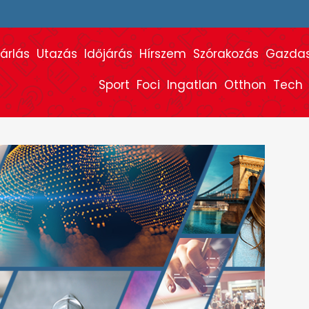
árlás
Utazás
Időjárás
Hírszem
Szórakozás
Gazda
Sport
Foci
Ingatlan
Otthon
Tech