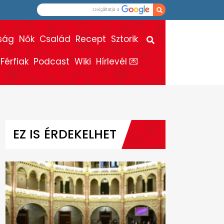
ság
Nők
Család
Recept
Sztorik
Férfiak
Podcast
Wiki
Hírlevél 💌
EZ IS ÉRDEKELHET