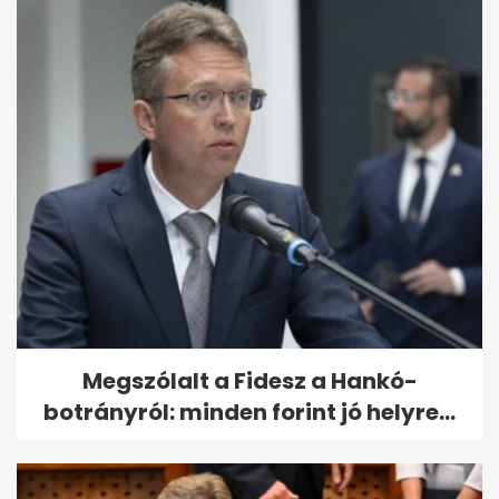
Megszólalt a Fidesz a Hankó-
botrányról: minden forint jó helyre...