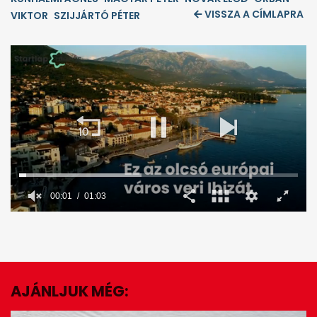
VISSZA A CÍMLAPRA
VIKTOR
SZIJJÁRTÓ PÉTER
0
seconds
of
1
minute,
3
seconds
AJÁNLJUK MÉG:
EZ IS ÉRDEKELHET