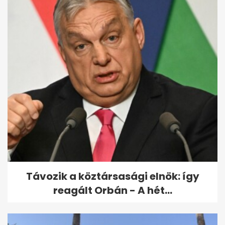
Kiderült, mikor állhat fel a
Vagyonvisszaszerzési Hivatal
- A hét...
Távozik a köztársasági elnök: így
reagált Orbán - A hét...