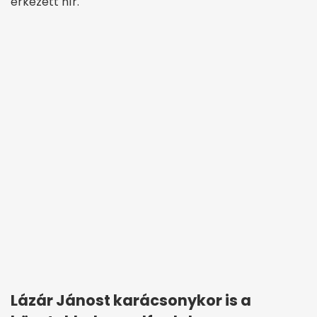
érkezett hír.
Lázár Jánost karácsonykor is a