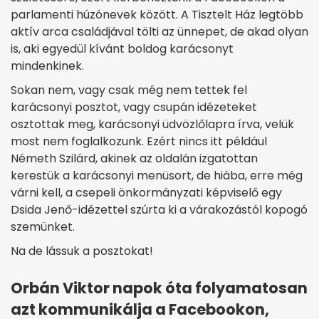
parlamenti húzónevek között. A Tisztelt Ház legtöbb
aktív arca családjával tölti az ünnepet, de akad olyan
is, aki egyedül kívánt boldog karácsonyt
mindenkinek.
Sokan nem, vagy csak még nem tettek fel
karácsonyi posztot, vagy csupán idézeteket
osztottak meg, karácsonyi üdvözlőlapra írva, velük
most nem foglalkozunk. Ezért nincs itt például
Németh Szilárd, akinek az oldalán izgatottan
kerestük a karácsonyi menüsort, de hiába, erre még
várni kell, a csepeli önkormányzati képviselő egy
Dsida Jenő-idézettel szúrta ki a várakozástól kopogó
szemünket.
Na de lássuk a posztokat!
Orbán Viktor napok óta folyamatosan
azt kommunikálja a Facebookon,