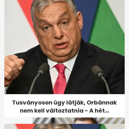
Magyar Pétert Varga Juditról,
a súlyáról és az alvásidejéről...
Tusványoson úgy látják, Orbánnak
nem kell változtatnia - A hét...