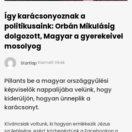
Így karácsonyoznak a
politikusaink: Orbán Mikulásig
dolgozott, Magyar a gyerekeivel
mosolyog
Kiemelt Hírek
Startlap
Pillants be a magyar országgyűlési
képviselők nappalijába velünk, hogy
kiderüljön, hogyan ünneplik a
karácsonyt.
Kíváncsiak voltunk, ki hogyan emlékezik Jézus
születésére, ezért körbenéztünk a Facebookon a