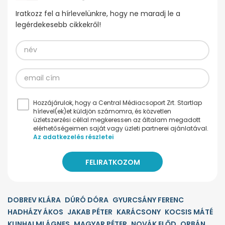
Iratkozz fel a hírlevelünkre, hogy ne maradj le a
legérdekesebb cikkekről!
Hozzájárulok, hogy a Central Médiacsoport Zrt. Startlap
hírlevel(ek)et küldjön számomra, és közvetlen
üzletszerzési céllal megkeressen az általam megadott
elérhetőségeimen saját vagy üzleti partnerei ajánlatával.
Az adatkezelés részletei
DOBREV KLÁRA
DÚRÓ DÓRA
GYURCSÁNY FERENC
HADHÁZY ÁKOS
JAKAB PÉTER
KARÁCSONY
KOCSIS MÁTÉ
KUNHALMI ÁGNES
MAGYAR PÉTER
NOVÁK ELŐD
ORBÁN