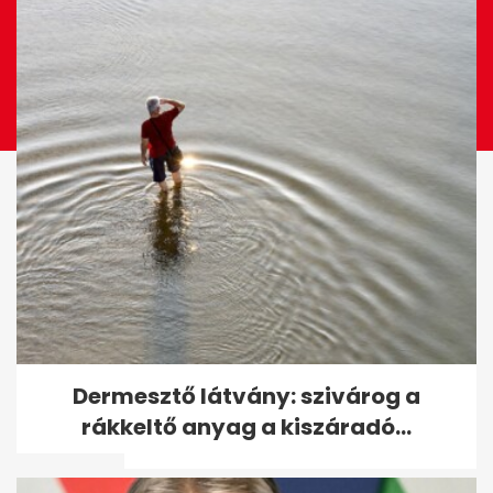
Tusványoson úgy látják,
Dermesztő látvány: szivárog a
Orbánnak nem kell
rákkeltő anyag a kiszáradó...
változtatnia - A hét...