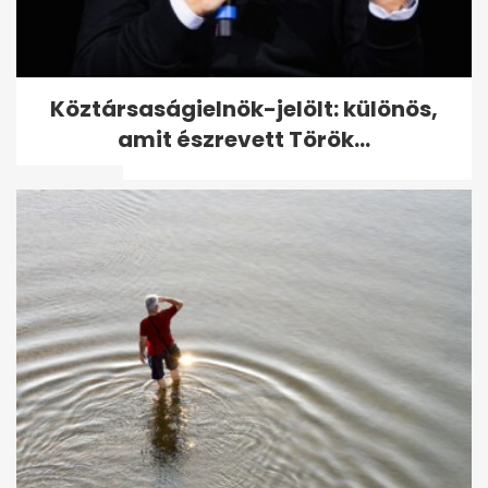
Tusványoson úgy látják,
Köztársaságielnök-jelölt: különös,
Orbánnak nem kell
amit észrevett Török...
változtatnia - A hét...