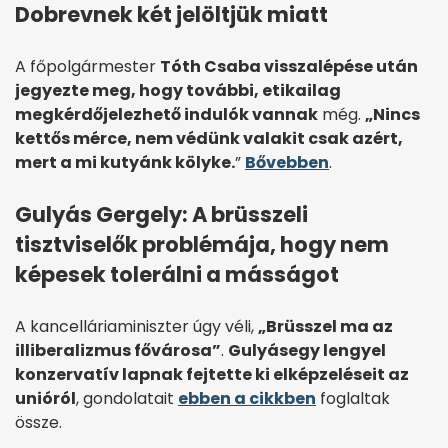
Dobrevnek két jelöltjük miatt
A főpolgármester
Tóth Csaba visszalépése után
jegyezte meg, hogy további, etikailag
megkérdőjelezhető indulók vannak
még.
„Nincs
kettős mérce, nem védünk valakit csak azért,
mert a mi kutyánk kölyke.
”
Bővebben
.
Gulyás Gergely: A brüsszeli
tisztviselők problémája, hogy nem
képesek tolerálni a másságot
A kancelláriaminiszter úgy véli,
„Brüsszel ma az
illiberalizmus fővárosa”
.
Gulyás
egy lengyel
konzervatív lapnak fejtette ki elképzeléseit az
unióról
, gondolatait
ebben a cikkben
foglaltak
össze.