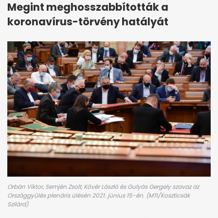
Megint meghosszabbították a
koronavírus-törvény hatályát
Orbán Viktor, Semjén Zsolt, Kövér László és Gulyás Gergely szavaz az
Országgyűlés plenáris ülésén 2021. június 15-én. (MTI/Koszticsák
Szilárd)