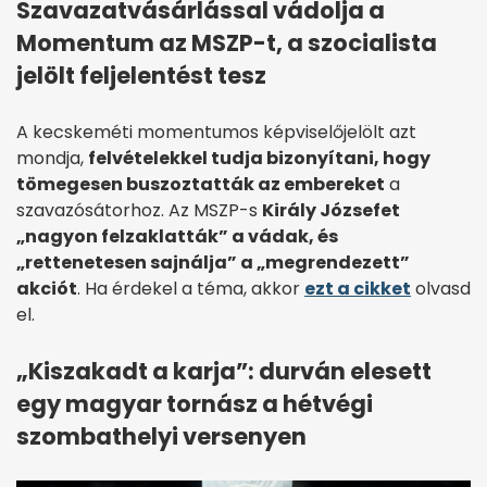
Szavazatvásárlással vádolja a
Momentum az MSZP-t, a szocialista
jelölt feljelentést tesz
A kecskeméti momentumos képviselőjelölt azt
mondja,
felvételekkel tudja bizonyítani, hogy
tömegesen buszoztatták az embereket
a
szavazósátorhoz. Az MSZP-s
Király Józsefet
„nagyon felzaklatták” a vádak, és
„rettenetesen sajnálja” a „megrendezett”
akciót
. Ha érdekel a téma, akkor
ezt a cikket
olvasd
el.
„Kiszakadt a karja”: durván elesett
egy magyar tornász a hétvégi
szombathelyi versenyen