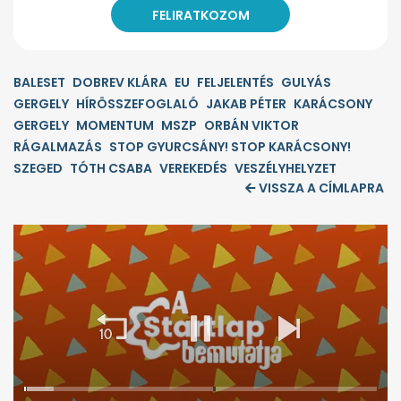
BALESET
DOBREV KLÁRA
EU
FELJELENTÉS
GULYÁS
GERGELY
HÍRÖSSZEFOGLALÓ
JAKAB PÉTER
KARÁCSONY
GERGELY
MOMENTUM
MSZP
ORBÁN VIKTOR
RÁGALMAZÁS
STOP GYURCSÁNY! STOP KARÁCSONY!
SZEGED
TÓTH CSABA
VEREKEDÉS
VESZÉLYHELYZET
VISSZA A CÍMLAPRA