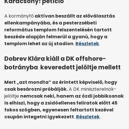
Karácsony! petíció
A kormányfő
aktívan beszállt az előválasztás
ellenkampányába, és a pesterzsébeti
református templom felszentelésén tartott
beszéde alapján felmerül a gyanú, hogy a
templom lehet az új stadion
.
Részletek
.
Dobrev Klára kiáll a DK offshore-
botrányba keveredett jelöltje mellett
Mert „azt mondta” az érintett képviselő, hogy
csak besározni próbálják.
A DK miniszterelnök-
jelöltje
nemcsak neki, hanem az ózdi jobbikosnak
is elhiszi, hogy a zsidóellenes feliratok előtt 45
fokos szögben, egyenesen feltartott kezével
csupán integetni igyekezett
.
Részletek
.