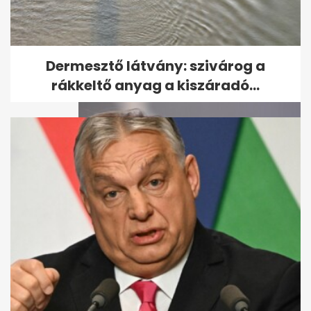
Kiderült, mikor állhat fel a
Vagyonvisszaszerzési Hivatal
- A hét...
Dermesztő látvány: szivárog a
rákkeltő anyag a kiszáradó...
Varga Judit reagált: Orbán