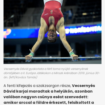
Vecsernyés Dávid gyakorlata a férfi torna nyújtó versenyének
döntőjében a II. Európa Játékokon a Minszk Arénában 2019. június 30-
án. (MTI/Kovács Tamás)
A fenti kifejezés a szakzsargon része,
Vecsernyés
Dávid karjai maradtak a helyükön, azonban
valóban nagyon csúnya esést szenvedett:
amikor arccal a földre érkezett, felsikoltott a