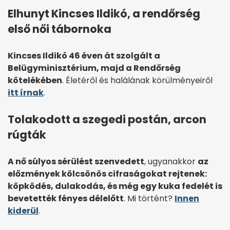
Elhunyt Kincses Ildikó, a rendőrség
első női tábornoka
Kincses Ildikó 46 éven át szolgált a
Belügyminisztérium, majd a Rendőrség
kötelékében
. Életéről és halálának körülményeiről
itt írnak
.
Tolakodott a szegedi postán, arcon
rúgták
A nő súlyos sérülést szenvedett
, ugyanakkor
az
előzmények kölcsönös cifraságokat rejtenek:
köpködés, dulakodás, és még egy kuka fedelét is
bevetették fényes délelőtt
. Mi történt?
Innen
kiderül
.