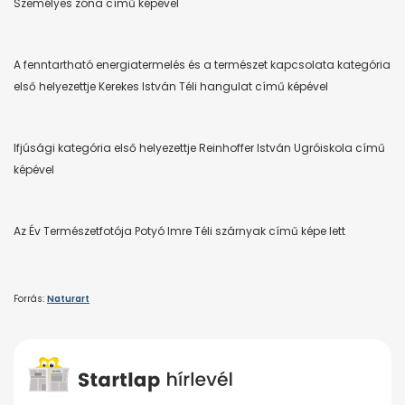
Személyes zóna című képével
A fenntartható energiatermelés és a természet kapcsolata kategória
első helyezettje Kerekes István Téli hangulat című képével
Ifjúsági kategória első helyezettje Reinhoffer István Ugróiskola című
képével
Az Év Természetfotója Potyó Imre Téli szárnyak című képe lett
Forrás:
Naturart