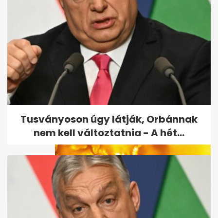
Euro NCAP: visszatérnek a
fizikai gombok az autókba,
kevesebb...
Tusványoson úgy látják, Orbánnak
nem kell változtatnia - A hét...