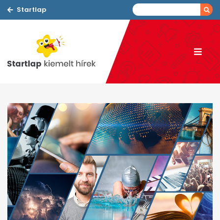
Startlap