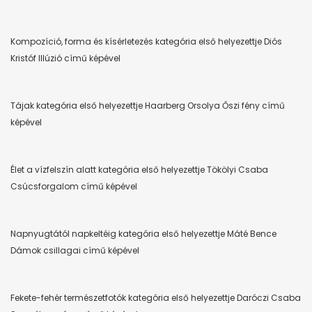
Kompozíció, forma és kísérletezés kategória első helyezettje Diós
Kristóf Illúzió című képével
Tájak kategória első helyezettje Haarberg Orsolya Őszi fény című
képével
Élet a vízfelszín alatt kategória első helyezettje Tökölyi Csaba
Csúcsforgalom című képével
Napnyugtától napkeltéig kategória első helyezettje Máté Bence
Dámok csillagai című képével
Fekete-fehér természetfotók kategória első helyezettje Daróczi Csaba