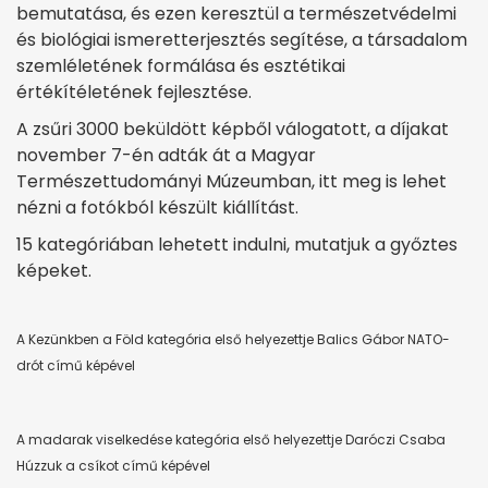
bemutatása, és ezen keresztül a természetvédelmi
és biológiai ismeretterjesztés segítése, a társadalom
szemléletének formálása és esztétikai
értékítéletének fejlesztése.
A zsűri 3000 beküldött képből válogatott, a díjakat
november 7-én adták át a Magyar
Természettudományi Múzeumban, itt meg is lehet
nézni a fotókból készült kiállítást.
15 kategóriában lehetett indulni, mutatjuk a győztes
képeket.
A Kezünkben a Föld kategória első helyezettje Balics Gábor NATO-
drót című képével
A madarak viselkedése kategória első helyezettje Daróczi Csaba
Húzzuk a csíkot című képével