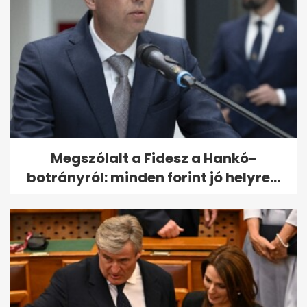
Megszólalt a Fidesz a Hankó-
botrányról: minden forint jó helyre...