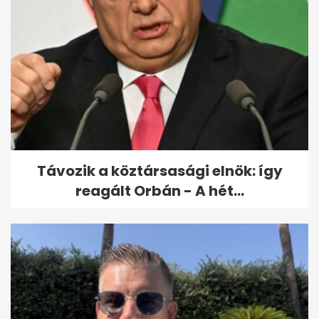
Példátlan részletességű fotók
készültek a Napról, két...
Távozik a köztársasági elnök: így
reagált Orbán - A hét...