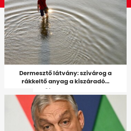
Kettészakadt az albérletpiac:
Dermesztő látvány: szivárog a
egyetemvárosokban
rákkeltő anyag a kiszáradó...
elfogytak a kiadó...