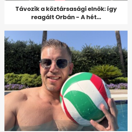
Távozik a köztársasági elnök: így
reagált Orbán - A hét...