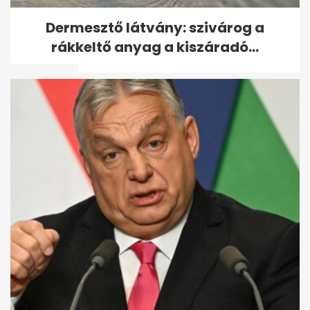
Vitézy: 65 ezres jegyeladás
Dermesztő látvány: szivárog a
Balázs DJ-szettjére, mint
rákkeltő anyag a kiszáradó...
Puskás...
Udonis Haslem részesedést