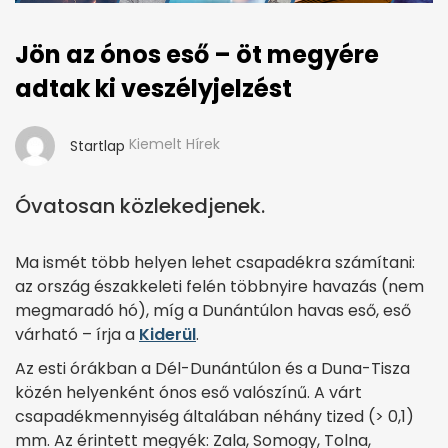
Jön az ónos eső – öt megyére
adtak ki veszélyjelzést
Kiemelt Hírek
Startlap
Óvatosan közlekedjenek.
Ma ismét több helyen lehet csapadékra számítani:
az ország északkeleti felén többnyire havazás (nem
megmaradó hó), míg a Dunántúlon havas eső, eső
várható – írja a
Kiderül
.
Az esti órákban a Dél-Dunántúlon és a Duna-Tisza
közén helyenként ónos eső valószínű. A várt
csapadékmennyiség általában néhány tized (> 0,1)
mm. Az érintett megyék: Zala, Somogy, Tolna,