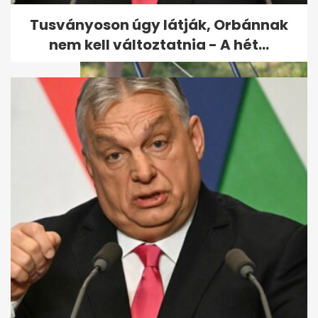
vett az Ipswich Townban,
Premier...
Tusványoson úgy látják, Orbánnak
nem kell változtatnia - A hét...
Sárgul a gyep kánikulában?
Lehet, hogy a túl alacsony
fűnyírás...