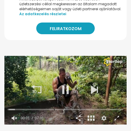
üzletszerzési céllal megkeressen az általam megadott
elérhetőségeimen saját vagy üzleti partnerei ajánlatával.
Az adatkezelés részletei
00:02
07:31
0