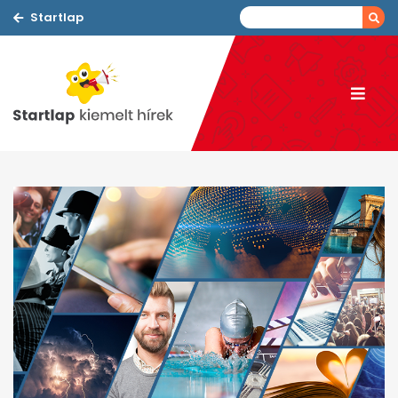
Startlap