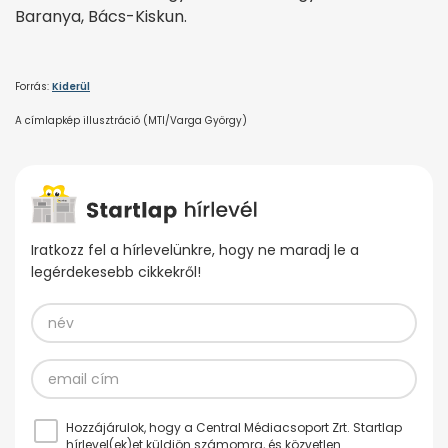
Baranya, Bács-Kiskun.
Forrás:
Kiderül
A címlapkép illusztráció (MTI/Varga György)
Iratkozz fel a hírlevelünkre, hogy ne maradj le a
legérdekesebb cikkekről!
Hozzájárulok, hogy a Central Médiacsoport Zrt. Startlap
hírlevel(ek)et küldjön számomra, és közvetlen