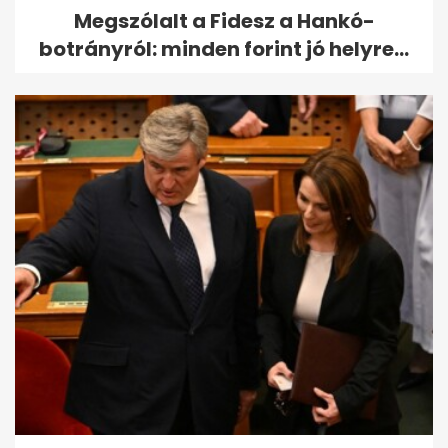
Megszólalt a Fidesz a Hankó-
botrányról: minden forint jó helyre...