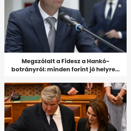
Megszólalt a Fidesz a Hankó-
botrányról: minden forint jó helyre...