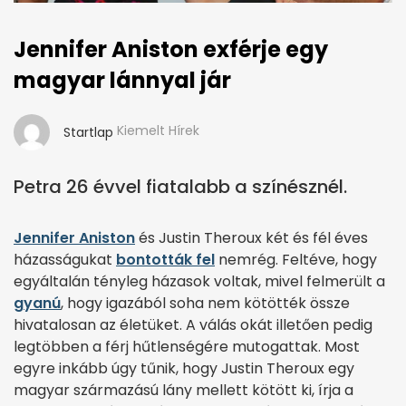
Jennifer Aniston exférje egy
magyar lánnyal jár
Kiemelt Hírek
Startlap
Petra 26 évvel fiatalabb a színésznél.
Jennifer Aniston
és Justin Theroux két és fél éves
házasságukat
bontották fel
nemrég. Feltéve, hogy
egyáltalán tényleg házasok voltak, mivel felmerült a
gyanú
, hogy igazából soha nem kötötték össze
hivatalosan az életüket. A válás okát illetően pedig
legtöbben a férj hűtlenségére mutogattak. Most
egyre inkább úgy tűnik, hogy Justin Theroux egy
magyar származású lány mellett kötött ki, írja a