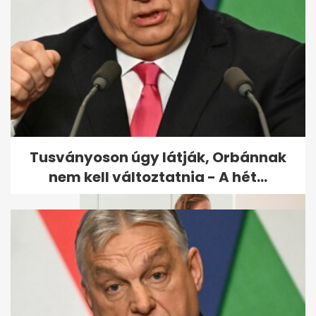
Diana hercegnő 1993-as karibi
bikinis fotói:
narancssárgában...
Tusványoson úgy látják, Orbánnak
nem kell változtatnia - A hét...