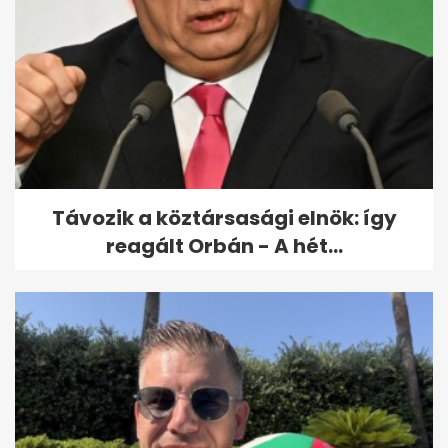
5 hűtőtrend a kánikulára:
hideg italok, tovább friss
alapanyagok
Távozik a köztársasági elnök: így
reagált Orbán - A hét...