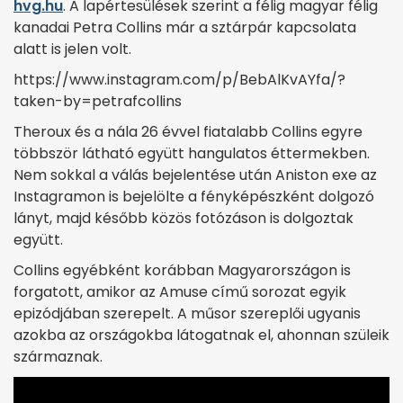
hvg.hu
. A lapértesülések szerint a félig magyar félig
kanadai Petra Collins már a sztárpár kapcsolata
alatt is jelen volt.
https://www.instagram.com/p/BebAlKvAYfa/?
taken-by=petrafcollins
Theroux és a nála 26 évvel fiatalabb Collins egyre
többször látható együtt hangulatos éttermekben.
Nem sokkal a válás bejelentése után Aniston exe az
Instagramon is bejelölte a fényképészként dolgozó
lányt, majd később közös fotózáson is dolgoztak
együtt.
Collins egyébként korábban Magyarországon is
forgatott, amikor az Amuse című sorozat egyik
epizódjában szerepelt. A műsor szereplői ugyanis
azokba az országokba látogatnak el, ahonnan szüleik
származnak.