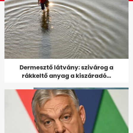
Ingyen házi tápoldat: így
Dermesztő látvány: szivárog a
erősítheted a zöldségeket a...
rákkeltő anyag a kiszáradó...