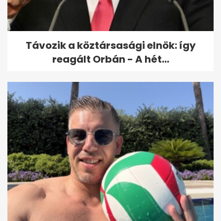
kölcsönbabák,...
Távozik a köztársasági elnök: így
reagált Orbán - A hét...