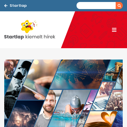
Startlap