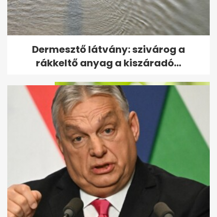
Bejelentette a Tisza: megvan,
Dermesztő látvány: szivárog a
ki lesz az új köztársasági elnök
rákkeltő anyag a kiszáradó...