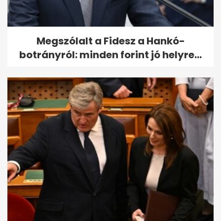
Megszólalt a Fidesz a Hankó-
botrányról: minden forint jó helyre...