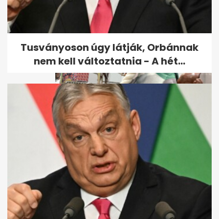
Olcsó import dinnye: akár 135
forintos akciók nyomják le a
piacot
Tusványoson úgy látják, Orbánnak
nem kell változtatnia - A hét...
Velencei biennálé: pisis
meztelen néni és