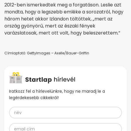
2012-ben ismerkedtek meg a forgatáson. Leslie azt
mondta, hogy a legszebb emléke a sorozatról, hogy
három hetet akkor Izlandon töltöttek, „mert az
ország gyönyörű, mert az északi fények
varázslatosak, mert ott volt, hogy beleszerettem.”
Címlapfotó: GettyImages – Axelle/Bauer-Griffin
Iratkozz fel a hírlevelünkre, hogy ne maradj le a
legérdekesebb cikkekről!