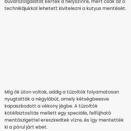
búvárszolgálatát kérték a helyszínre, mert csak az ő
technikájukkal lehetett kivitelezni a kutyus mentését.
Míg ők úton voltak, addig a tűzoltók folyamatosan
nyugtatták a négylábút, amely kétségbeesve
kapaszkodott a vékony jégbe. A tűzoltók
kötélbiztosítás mellett egy speciális, felfújható
mentőszigettel ereszkedtek vízre, és így mentették
ki a pórul járt ebet.