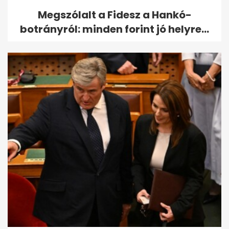
Megszólalt a Fidesz a Hankó-
botrányról: minden forint jó helyre...