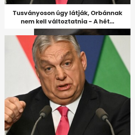
érezni magad - már ha sikerül
Tusványoson úgy látják, Orbánnak
nem kell változtatnia - A hét...
Ebzárlatot rendeltek el az
ország több pontján