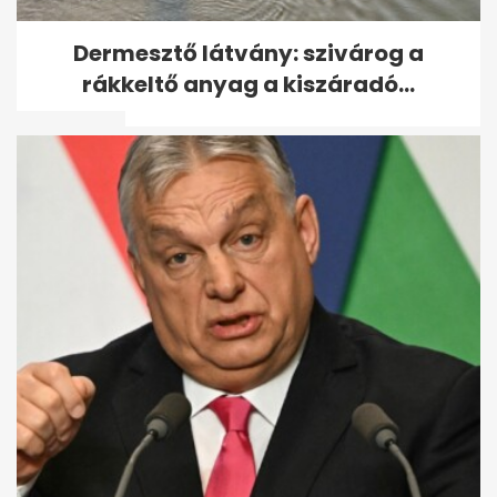
Kutyás kvíz: már a harmadik
Dermesztő látvány: szivárog a
kérdésnél sokan elbukhatnak,
rákkeltő anyag a kiszáradó...
neked...
Ettől a kvíztől kutyául fogod