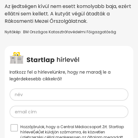
Az ijedtségen kívül nem esett komolyabb baja, ezért
ellátni sem kellett. A kutyát végül átadták a
Rákosmenti Mezei Őrszolgálatnak.
Nyitókép: BM Országos Katasztrófavédelmi Főigazgatóság
Iratkozz fel a hírlevelünkre, hogy ne maradj le a
legérdekesebb cikkekről!
Hozzájárulok, hogy a Central Médiacsoport Zrt. Startlap
hírlevel(ek)et küldjön számomra, és közvetlen
üzletszerzési céllal megkeressen az általam megadott