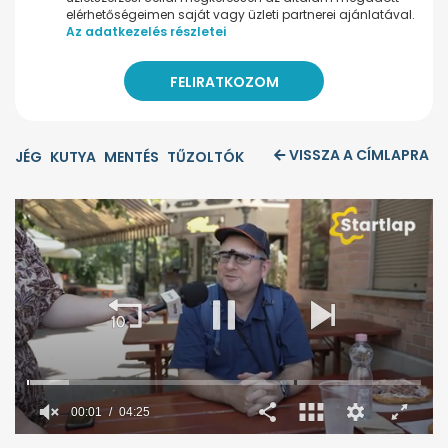
elérhetőségeimen saját vagy üzleti partnerei ajánlatával.
Az adatkezelés részletei
VISSZA A CÍMLAPRA
JÉG
KUTYA
MENTÉS
TŰZOLTÓK
00:02
04:25
0