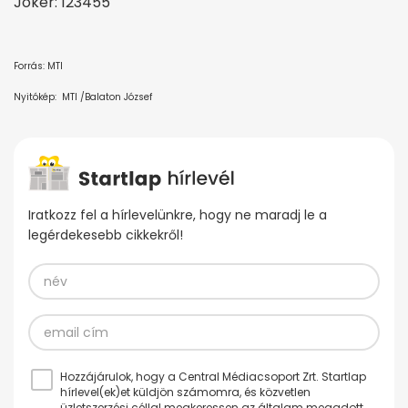
Joker: 123455
Forrás: MTI
Nyitókép: MTI /Balaton József
Iratkozz fel a hírlevelünkre, hogy ne maradj le a
legérdekesebb cikkekről!
Hozzájárulok, hogy a Central Médiacsoport Zrt. Startlap
hírlevel(ek)et küldjön számomra, és közvetlen
üzletszerzési céllal megkeressen az általam megadott