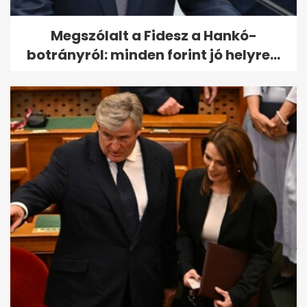
Megszólalt a Fidesz a Hankó-
botrányról: minden forint jó helyre...