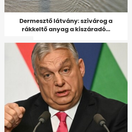
Ötöslottó: elvitték minden idők
Dermesztő látvány: szivárog a
legnagyobb főnyereményét -
rákkeltő anyag a kiszáradó...
A...