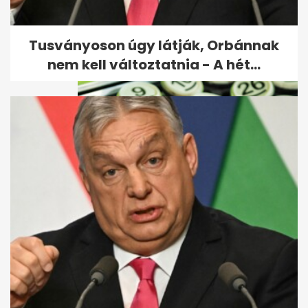
Már várják a jelentkezőket a
Hunor nemzeti
űrhajósprogramba
Tusványoson úgy látják, Orbánnak
nem kell változtatnia - A hét...
Jelentkezett az ötös lottó
nyertese: kiderült, mire költi