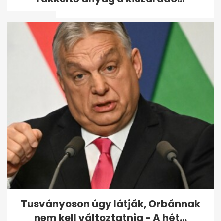
bevétel
Az olasz futball válsága:
Guardiola sokkolta, Mancini...
Tusványoson úgy látják, Orbánnak
nem kell változtatnia - A hét...