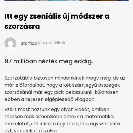
Itt egy zseniális új módszer a
szorzásra
Kiemelt Hírek
Startlap
97 millióan nézték meg eddig.
Szorzótábla biztosan mindenkinek megy még, de az
már előfordulhat, hogy a két számjegyű összegek
szorzásánál már egy picit belassulunk, különösen
ebben a teljesen elgépiesedő világban.
Ezért most hoztunk egy olyan videót, amiben
teljesen más dimenzióba emelik a matematikai
műveletet, sőt inkább úgy tűnik, le is egyszerűsítik
azt, vonalakat rajzolva.