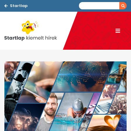
Startlap