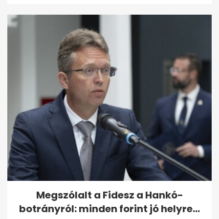
Megszólalt a Fidesz a Hankó-
botrányról: minden forint jó helyre...