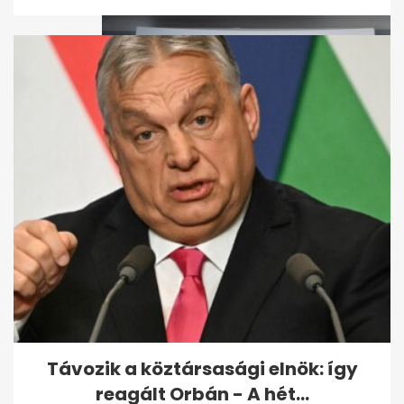
Magyar Péter bejelentette:
Vége az önkéntes...
Távozik a köztársasági elnök: így
reagált Orbán - A hét...