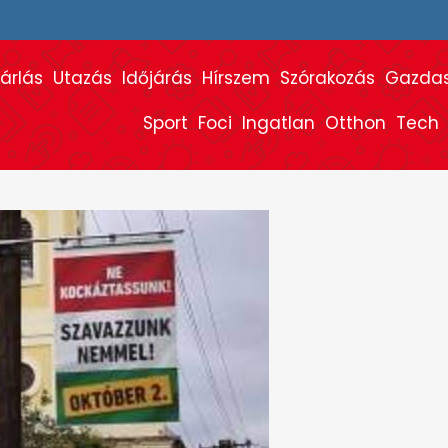
árlás
Utazás
Időjárás
Hírszem
Szórakozás
Gazda
Sport
Foci
Ingatlan
Otthon
Tech