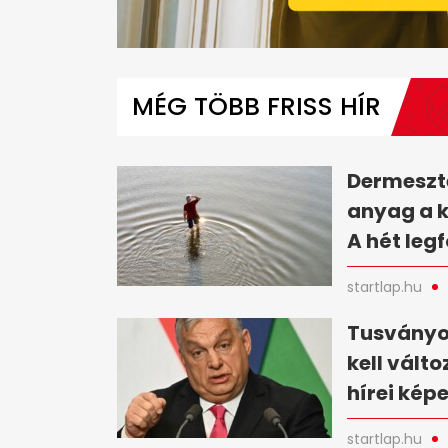
0
seconds
of
MÉG TÖBB FRISS HÍR
1
minute,
42
seconds
Volume
0%
Dermesztő
anyag a 
A hét leg
startlap.hu
Tusványo
kell vált
hírei kép
startlap.hu