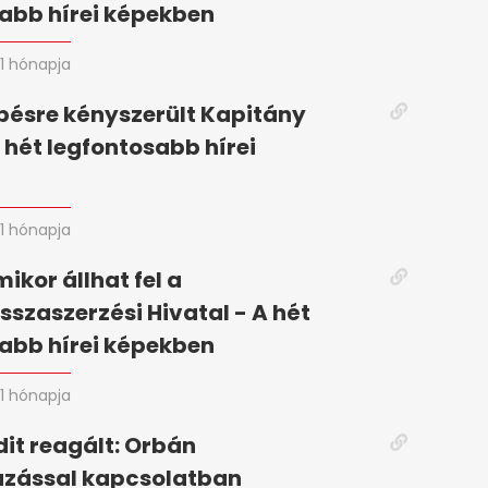
abb hírei képekben
1 hónapja
pésre kényszerült Kapitány
A hét legfontosabb hírei
n
1 hónapja
mikor állhat fel a
szaszerzési Hivatal - A hét
abb hírei képekben
1 hónapja
it reagált: Orbán
zással kapcsolatban