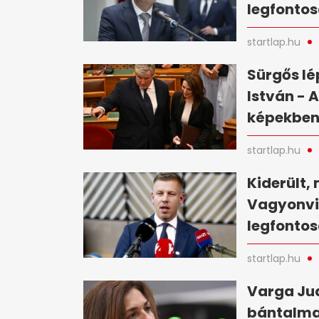
legfontos
startlap.hu
Sürgős lé
István - 
képekbe
startlap.hu
Kiderült, 
Vagyonvis
legfontos
startlap.hu
Varga Jud
bántalma