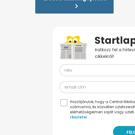
Iratkozz fel a hírl
cikkekről!
Hozzájárulok, hogy a Central Médiacs
számomra, és közvetlen üzletszerz
elérhetőségeimen saját vagy üzleti 
részletei