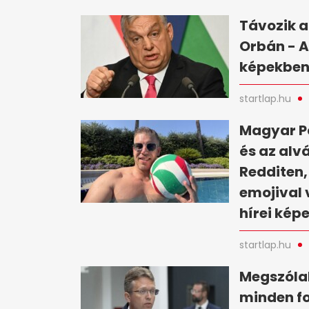
Távozik a
Orbán - A
képekbe
startlap.hu
Magyar Pé
és az alv
Redditen,
emojival 
hírei kép
startlap.hu
Megszólal
minden fo