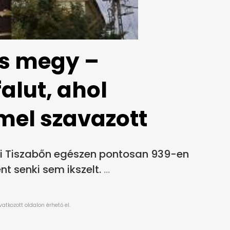
ás megy –
alut, ahol
el szavazott
 Tiszabőn egészen pontosan 939-en
t senki sem ikszelt.