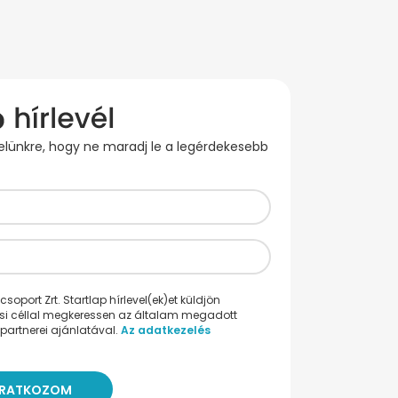
evelünkre, hogy ne maradj le a legérdekesebb
oport Zrt. Startlap hírlevel(ek)et küldjön
ési céllal megkeressen az általam megadott
partnerei ajánlatával.
Az adatkezelés