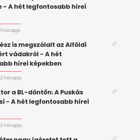
 - A hét legfontosabb hírei
n
1 hónapja
ész is megszólalt az Alföldi
ért vádakról - A hét
abb hírei képekben
2 hónapja
tor a BL-döntőn: A Puskás
si - A hét legfontosabb hírei
2 hónapja
ter nagy ígéretet tett a