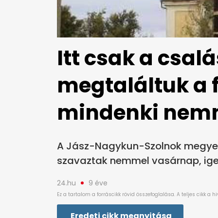
Itt csak a csal
megtaláltuk a f
mindenki nemm
A Jász-Nagykun-Szolnok megyei
szavaztak nemmel vasárnap, igen
24.hu
9 éve
Eredeti cikk megnyitása