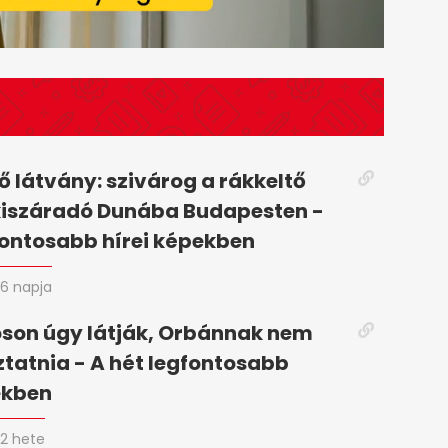
 látvány: szivárog a rákkeltő
kiszáradó Dunába Budapesten -
fontosabb hírei képekben
6 napja
son úgy látják, Orbánnak nem
oztatnia - A hét legfontosabb
ekben
2 hete