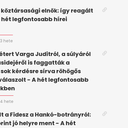
 köztársasági elnök: így reagált
 hét legfontosabb hírei
n
3 hete
tert Varga Juditról, a súlyáról
ásidejéről is faggatták a
 sok kérdésre sírva röhögős
válaszolt - A hét legfontosabb
ekben
4 hete
t a Fidesz a Hankó-botrányról:
rint jó helyre ment - A hét