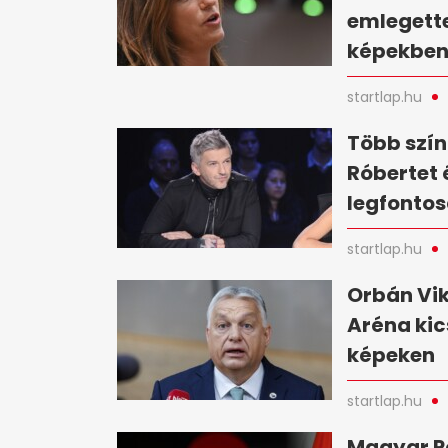
emlegette
képekbe
startlap.hu
Több szín
Róbertet 
legfontos
startlap.hu
Orbán Vik
Aréna kic
képeken
startlap.hu
Magyar Pé