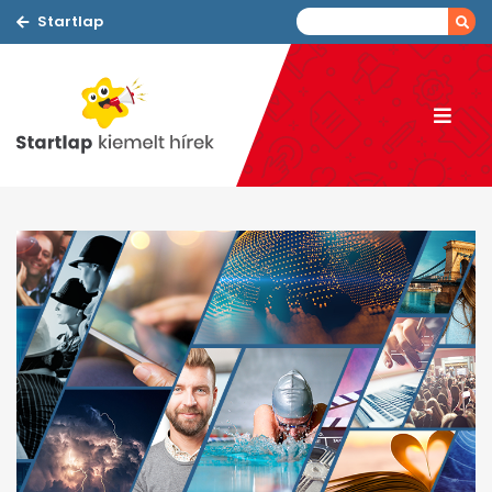
Startlap