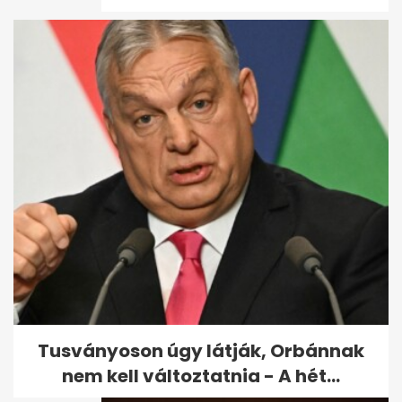
Colosseum mellett talált
épület: római tűzoltólaktanya
vagy...
Tusványoson úgy látják, Orbánnak
nem kell változtatnia - A hét...