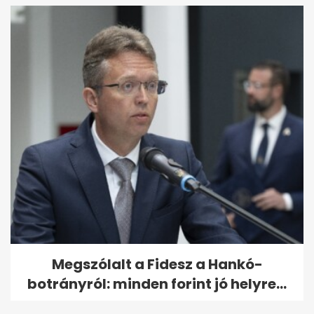
Megszólalt a Fidesz a Hankó-
botrányról: minden forint jó helyre...