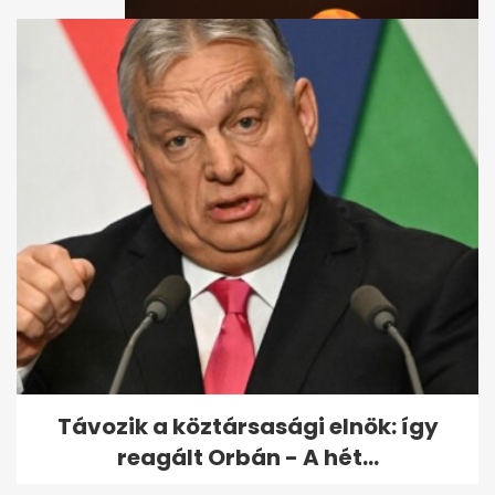
Pataki András tagadja: nem
alázott meg senkit az Szfe
felvételijén
Távozik a köztársasági elnök: így
reagált Orbán - A hét...