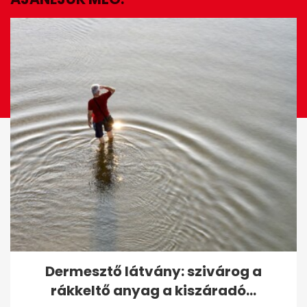
EZ IS ÉRDEKELHET
Fipresci Nagydíjra jelölték
Dermesztő látvány: szivárog a
Enyedi Ildikó filmjét, A
rákkeltő anyag a kiszáradó...
Csendes...