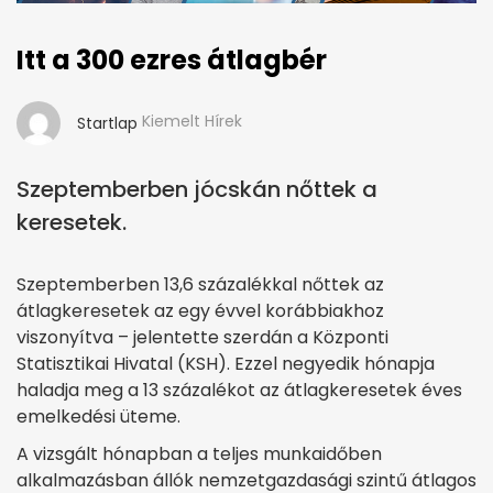
Itt a 300 ezres átlagbér
Kiemelt Hírek
Startlap
Szeptemberben jócskán nőttek a
keresetek.
Szeptemberben 13,6 százalékkal nőttek az
átlagkeresetek az egy évvel korábbiakhoz
viszonyítva – jelentette szerdán a Központi
Statisztikai Hivatal (KSH). Ezzel negyedik hónapja
haladja meg a 13 százalékot az átlagkeresetek éves
emelkedési üteme.
A vizsgált hónapban a teljes munkaidőben
alkalmazásban állók nemzetgazdasági szintű átlagos