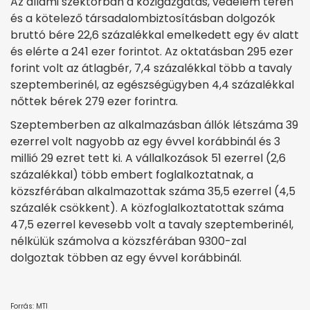
Az állami szektorban a közigazgatás, védelem terén
és a kötelező társadalombiztosításban dolgozók
bruttó bére 22,6 százalékkal emelkedett egy év alatt
és elérte a 241 ezer forintot. Az oktatásban 295 ezer
forint volt az átlagbér, 7,4 százalékkal több a tavaly
szeptemberinél, az egészségügyben 4,4 százalékkal
nőttek bérek 279 ezer forintra.
Szeptemberben az alkalmazásban állók létszáma 39
ezerrel volt nagyobb az egy évvel korábbinál és 3
millió 29 ezret tett ki. A vállalkozások 51 ezerrel (2,6
százalékkal) több embert foglalkoztatnak, a
közszférában alkalmazottak száma 35,5 ezerrel (4,5
százalék csökkent). A közfoglalkoztatottak száma
47,5 ezerrel kevesebb volt a tavaly szeptemberinél,
nélkülük számolva a közszférában 9300-zal
dolgoztak többen az egy évvel korábbinál.
Forrás: MTI