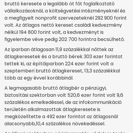
bruttó keresete a legalább öt főt foglalkoztató
vállalkozásoknál, a költségvetési intézményeknél és
a megfigyelt nonprofit szervezeteknél 292 900 forint
volt. Az átlagos nettó kereset családi kedvezmény
nélkül 194 800 forint volt, a kedvezményt is
figyelembe véve pedig 202 700 forintra becsülhető.
Az iparban átlagosan 11,9 százalékkal nőttek az
átlagkeresetek és a bruttó bérek 303 ezer forintot
tettek ki, az építőiparban 224 ezer forint volt a
szeptemberi bruttó átlagkereset, 13,3 százalékkal
több az egy évvel korábbinál.
A legmagasabb bruttó átlagbér a pénzügyi,
biztosítási szektorban volt 520,6 ezer forint volt 9,6
százalékos emelkedéssel, de az infokommunikáció
területén alkalmazottak átlagkeresete is
megközelítette a 492 ezer forintot az átlagosnál
alacsonyabb,10,4 százalékos növekedéssel.