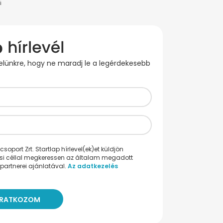
i
evelünkre, hogy ne maradj le a legérdekesebb
oport Zrt. Startlap hírlevel(ek)et küldjön
ési céllal megkeressen az általam megadott
partnerei ajánlatával.
Az adatkezelés