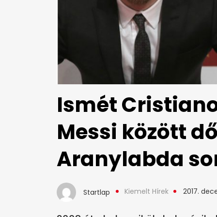
Ismét Cristian
Messi között dől
Aranylabda so
Kiemelt Hírek
2017. dec
Startlap