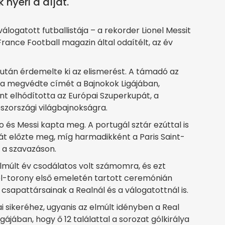
 nyeri a díjat.
álogatott futballistája – a rekorder Lionel Messit
rance Football magazin által odaítélt, az év
6 után érdemelte ki az elismerést. A támadó az
va megvédte címét a Bajnokok Ligájában,
t elhódította az Európai Szuperkupát, a
roszországi világbajnokságra.
 és Messi kapta meg. A portugál sztár ezúttal is
sát előzte meg, míg harmadikként a Paris Saint-
 a szavazáson.
lmúlt év csodálatos volt számomra, és ezt
el-torony első emeletén tartott ceremónián
csapattársainak a Realnál és a válogatottnál is.
 sikeréhez, ugyanis az elmúlt idényben a Real
jában, hogy ő 12 találattal a sorozat gólkirálya