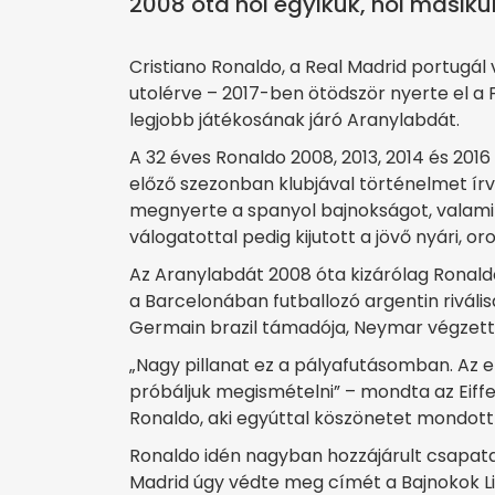
2008 óta hol egyikük, hol másikuk
Cristiano Ronaldo, a Real Madrid portugál v
utolérve – 2017-ben ötödször nyerte el a F
legjobb játékosának járó Aranylabdát.
A 32 éves Ronaldo 2008, 2013, 2014 és 201
előző szezonban klubjával történelmet ír
megnyerte a spanyol bajnokságot, valamin
válogatottal pedig kijutott a jövő nyári, o
Az Aranylabdát 2008 óta kizárólag Ronaldo
a Barcelonában futballozó argentin riváli
Germain brazil támadója, Neymar végzett
„Nagy pillanat ez a pályafutásomban. Az e
próbáljuk megismételni” – mondta az Eiff
Ronaldo, aki egyúttal köszönetet mondott 
Ronaldo idén nagyban hozzájárult csapatai
Madrid úgy védte meg címét a Bajnokok Ligá