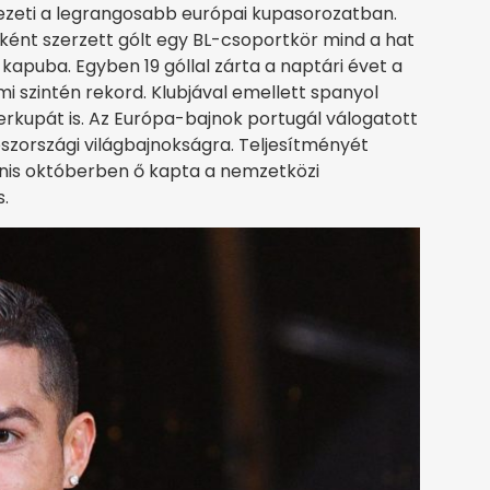
s vezeti a legrangosabb európai kupasorozatban.
osként szerzett gólt egy BL-csoportkör mind a hat
kapuba. Egyben 19 góllal zárta a naptári évet a
 szintén rekord. Klubjával emellett spanyol
perkupát is. Az Európa-bajnok portugál válogatott
roszországi világbajnokságra. Teljesítményét
nis októberben ő kapta a nemzetközi
s.