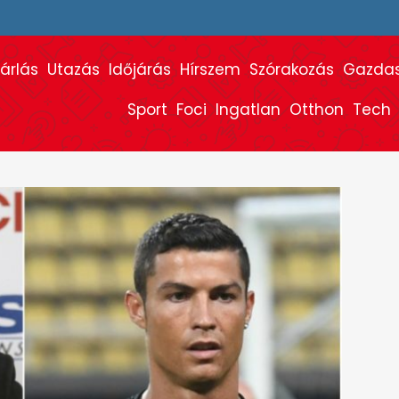
árlás
Utazás
Időjárás
Hírszem
Szórakozás
Gazda
Sport
Foci
Ingatlan
Otthon
Tech