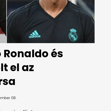
o Ronaldo és
t el az
rsa
ember 08.