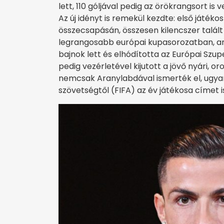
lett, 110 góljával pedig az örökrangsort i
Az új idényt is remekül kezdte: első játék
összecsapásán, összesen kilencszer talált 
legrangosabb európai kupasorozatban, ami
bajnok lett és elhódította az Európai Szu
pedig vezérletével kijutott a jövő nyári, o
nemcsak Aranylabdával ismerték el, ugya
szövetségtől (FIFA) az év játékosa címet i