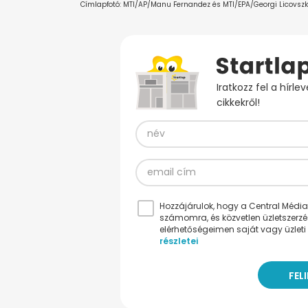
Címlapfotó: MTI/AP/Manu Fernandez és MTI/EPA/Georgi Licovszk
Iratkozz fel a hírl
cikkekről!
Hozzájárulok, hogy a Central Médiacs
számomra, és közvetlen üzletszerz
elérhetőségeimen saját vagy üzleti 
részletei