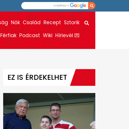
ság
Nők
Család
Recept
Sztorik
Férfiak
Podcast
Wiki
Hírlevél 💌
EZ IS ÉRDEKELHET