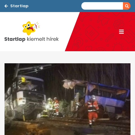
Startlap