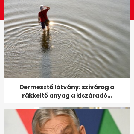
Az ütköző állította meg a
Dermesztő látvány: szivárog a
Tokaj IC-t a Keletiben
rákkeltő anyag a kiszáradó...