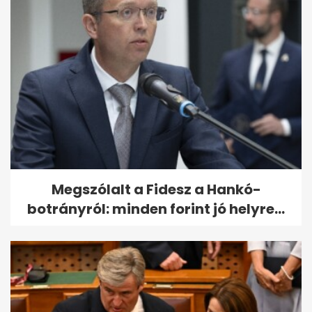
Megszólalt a Fidesz a Hankó-
botrányról: minden forint jó helyre...