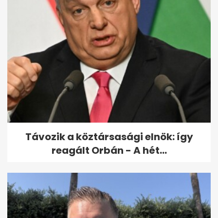
Friss hírek az intenzív
osztályon ápolt Sallai Nóráról
Távozik a köztársasági elnök: így
reagált Orbán - A hét...