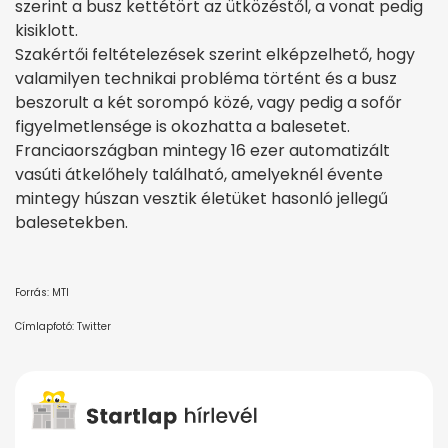
szerint a busz kettétört az ütközéstől, a vonat pedig
kisiklott.
Szakértői feltételezések szerint elképzelhető, hogy
valamilyen technikai probléma történt és a busz
beszorult a két sorompó közé, vagy pedig a sofőr
figyelmetlensége is okozhatta a balesetet.
Franciaországban mintegy 16 ezer automatizált
vasúti átkelőhely található, amelyeknél évente
mintegy húszan vesztik életüket hasonló jellegű
balesetekben.
Forrás: MTI
Címlapfotó: Twitter