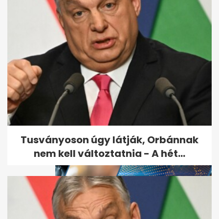
Franciaország is engedélyezi
a nagy hatótávolságú
rakéták...
Tusványoson úgy látják, Orbánnak
nem kell változtatnia - A hét...