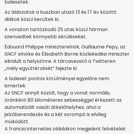
balesetek.
Az áldozatok a buszban utazó 13 és 17 év közötti
diákok közül kerültek ki.
A vonaton tartózkodó 25 utas közül hárman
szenvedtek könnyebb sérüléseket.
Édouard Philippe miniszterelnök, Guillaume Pepy, az
SNCF elnöke és Élisabeth Borne közlekedési miniszter
elindult a helyszínre. A tárcavezető a Twitteren
„mély együttérzését” fejezte ki.
A baleset pontos körülményei egyelőre nem
ismertek.
Az SNCF annyit közölt, hogy a vonat normális,
óránként 80 kilométeres sebességgel érkezett az
automatizált vasúti átkelőhelyhez, ahol a
jelzőberendezés és a két sorompó is elvileg
működött.
A francia internetes oldalakon megjelent felvételek