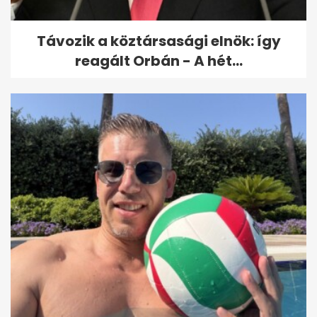
Távozik a köztársasági elnök: így
reagált Orbán - A hét...