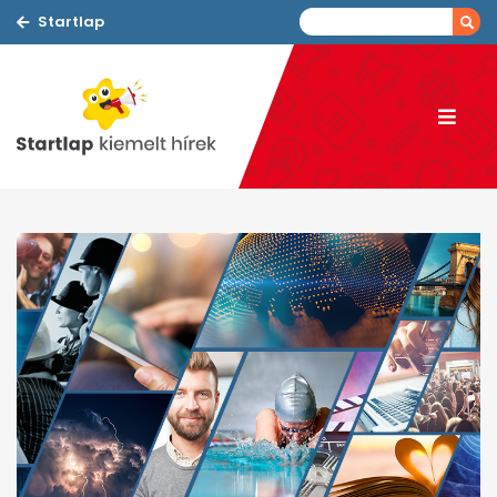
Startlap