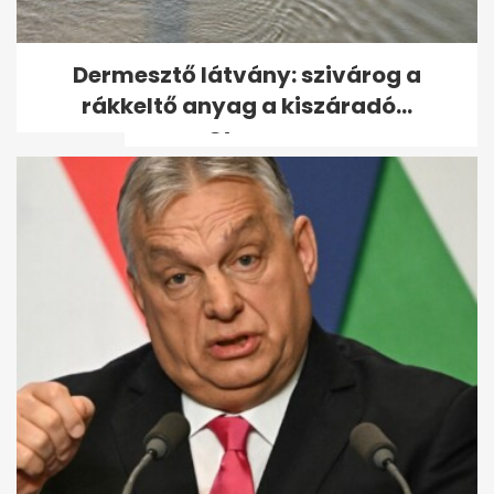
Telegraph: Az UEFA
Dermesztő látvány: szivárog a
hatszámjegyű végkielégítést
rákkeltő anyag a kiszáradó...
adott egy női...