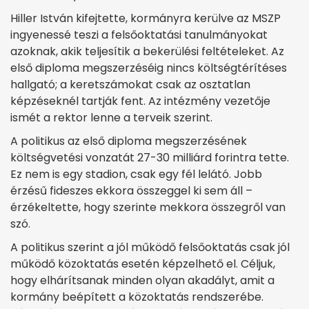
Hiller István kifejtette, kormányra kerülve az MSZP
ingyenessé teszi a felsőoktatási tanulmányokat
azoknak, akik teljesítik a bekerülési feltételeket. Az
első diploma megszerzéséig nincs költségtérítéses
hallgató; a keretszámokat csak az osztatlan
képzéseknél tartják fent. Az intézmény vezetője
ismét a rektor lenne a terveik szerint.
A politikus az első diploma megszerzésének
költségvetési vonzatát 27-30 milliárd forintra tette.
Ez nem is egy stadion, csak egy fél lelátó. Jobb
érzésű fideszes ekkora összeggel ki sem áll –
érzékeltette, hogy szerinte mekkora összegről van
szó.
A politikus szerint a jól működő felsőoktatás csak jól
működő közoktatás esetén képzelhető el. Céljuk,
hogy elhárítsanak minden olyan akadályt, amit a
kormány beépített a közoktatás rendszerébe.