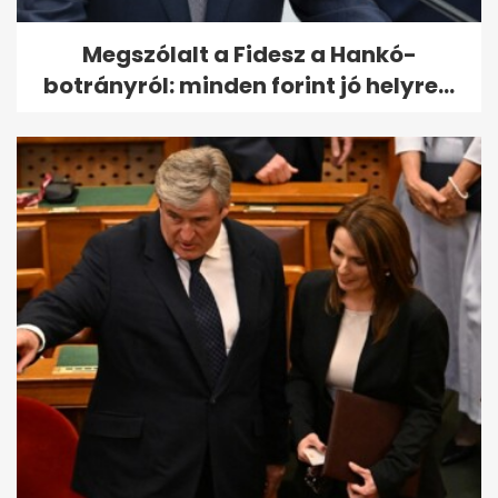
Megszólalt a Fidesz a Hankó-
botrányról: minden forint jó helyre...