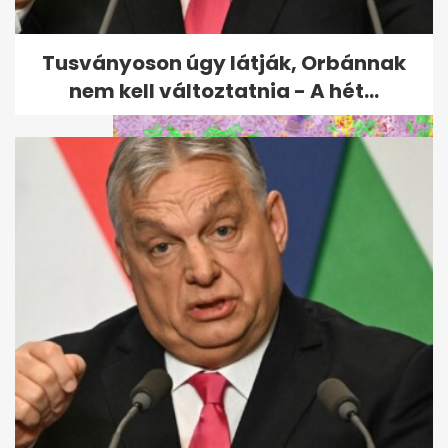
Elnézést kért a dél-koreai
szövetség a bíróknak adott...
Tusványoson úgy látják, Orbánnak
nem kell változtatnia - A hét...
Szegedi kutatók: felfedezés
lassíthatja a tumorsejtek
terjedését