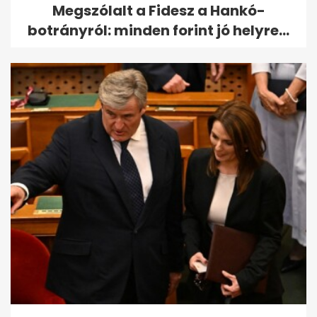
Megszólalt a Fidesz a Hankó-
botrányról: minden forint jó helyre...