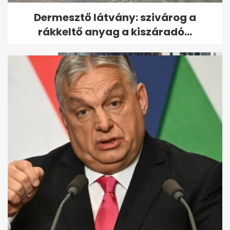
"El tudja hitetni, hogy aranyos,
Dermesztő látvány: szivárog a
kedves, szelíd állat" - egy...
rákkeltő anyag a kiszáradó...
Gyula, a Volánbusz sofőrje
mentette meg Lukréciát, a
kismacskát