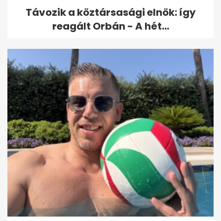
Távozik a köztársasági elnök: így
reagált Orbán - A hét...