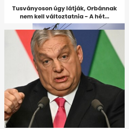
Tusványoson úgy látják, Orbánnak
nem kell változtatnia - A hét...
Már egymásra is fegyvert
fognak az orosz katonák a
brit...