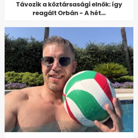
Távozik a köztársasági elnök: így
reagált Orbán - A hét...