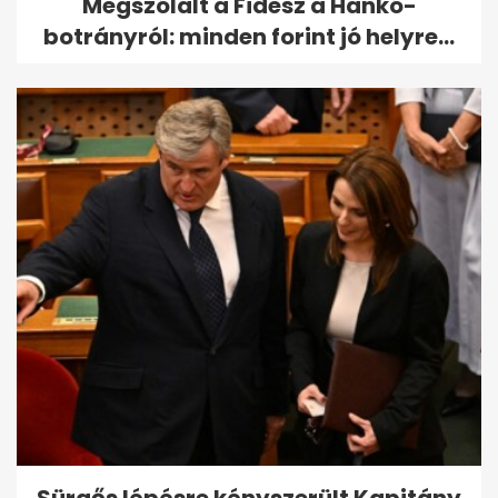
Megszólalt a Fidesz a Hankó-
botrányról: minden forint jó helyre...