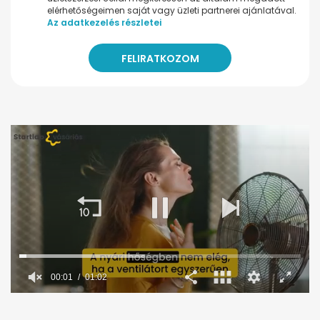
elérhetőségeimen saját vagy üzleti partnerei ajánlatával.
Az adatkezelés részletei
00:02
01:02
0
seconds