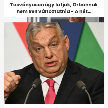
Tusványoson úgy látják, Orbánnak
nem kell változtatnia - A hét...
Bernáth Odett elmondta,
miért óvja a párkapcsolatát
a...