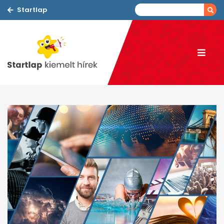
Startlap