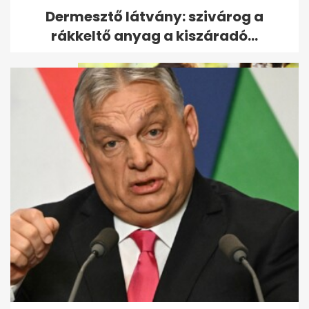
Jaylen Brown: elhajítottam a
Dermesztő látvány: szivárog a
telefonom, amikor Bostonból...
rákkeltő anyag a kiszáradó...
Szécsi Pál-kvíz: mennyire
emlékszel a legendás énekes...