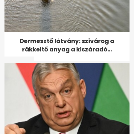
7 Netflix-dokusorozat, amit
Dermesztő látvány: szivárog a
milliók néznek: könnyű
rákkeltő anyag a kiszáradó...
rákattanni