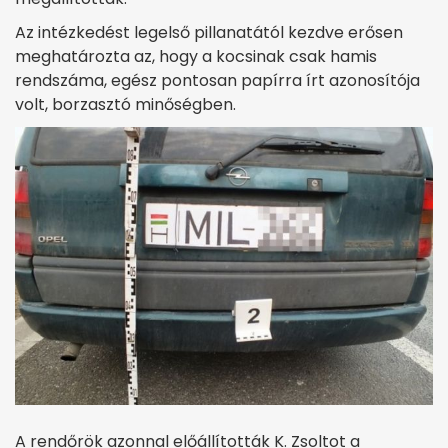
Az intézkedést legelső pillanatától kezdve erősen
meghatározta az, hogy a kocsinak csak hamis
rendszáma, egész pontosan papírra írt azonosítója
volt, borzasztó minőségben.
A rendőrök azonnal előállították K. Zsoltot a