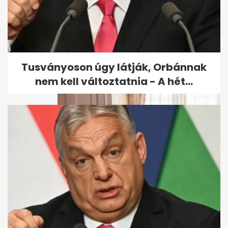
Drámai életmentés a Dráván,
két barcsi apa ugrott a
fuldokló...
Tusványoson úgy látják, Orbánnak
nem kell változtatnia - A hét...