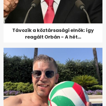
5 ikonikus filmjelenet, amit a
színészek utólag inkább
kihagytak...
Távozik a köztársasági elnök: így
reagált Orbán - A hét...