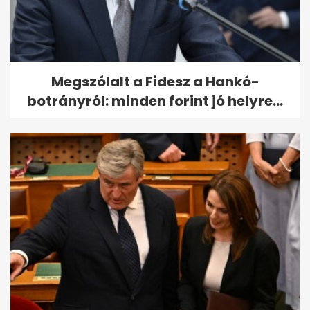
Megszólalt a Fidesz a Hankó-
botrányról: minden forint jó helyre...