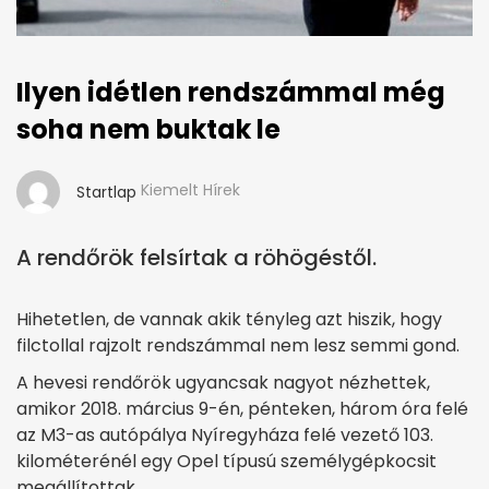
Ilyen idétlen rendszámmal még
soha nem buktak le
Kiemelt Hírek
Startlap
A rendőrök felsírtak a röhögéstől.
Hihetetlen, de vannak akik tényleg azt hiszik, hogy
filctollal rajzolt rendszámmal nem lesz semmi gond.
A hevesi rendőrök ugyancsak nagyot nézhettek,
amikor 2018. március 9-én, pénteken, három óra felé
az M3-as autópálya Nyíregyháza felé vezető 103.
kilométerénél egy Opel típusú személygépkocsit
megállítottak.