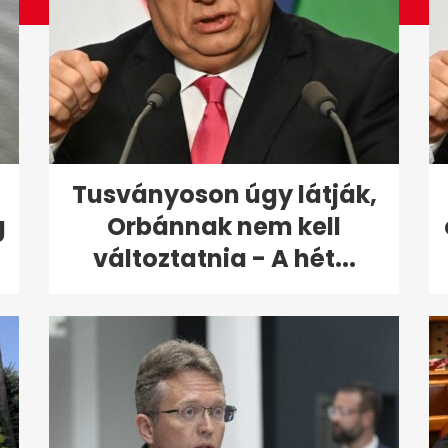
Tusványoson úgy látják,
g
Orbánnak nem kell
változtatnia - A hét...