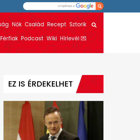
ság
Nők
Család
Recept
Sztorik
Férfiak
Podcast
Wiki
Hírlevél 💌
EZ IS ÉRDEKELHET