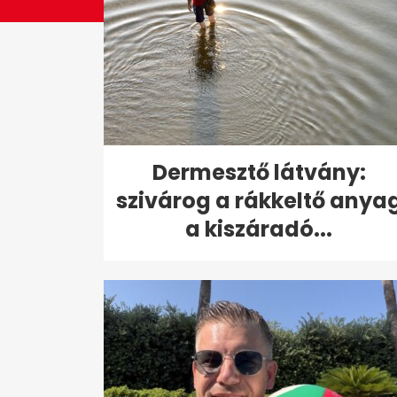
Dermesztő látvány:
szivárog a rákkeltő anya
a kiszáradó...