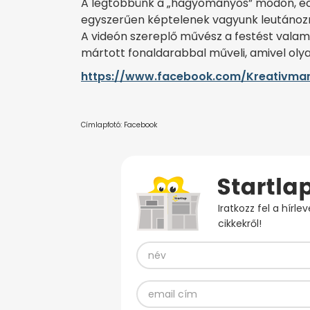
A legtöbbünk a „hagyományos” módon, ecs
egyszerűen képtelenek vagyunk leutánozni
A videón szereplő művész a festést valam
mártott fonaldarabbal műveli, amivel olya
https://www.facebook.com/Kreativman
Címlapfotó: Facebook
Iratkozz fel a hírl
cikkekről!