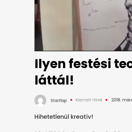
Ilyen festési 
láttál!
Kiemelt Hírek
2018. márc
Startlap
Hihetetlenül kreatív!