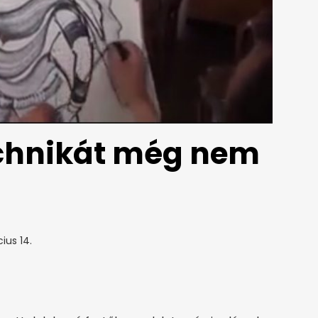
technikát még nem
ius 14.