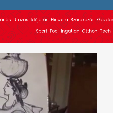
árlás
Utazás
Időjárás
Hírszem
Szórakozás
Gazda
Sport
Foci
Ingatlan
Otthon
Tech