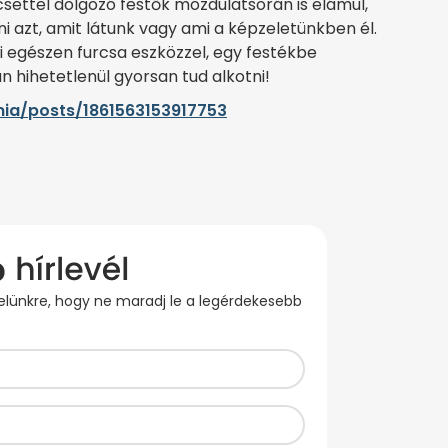
ettel dolgozó festők mozdulatsorán is elámul,
 azt, amit látunk vagy ami a képzeletünkben él.
i egészen furcsa eszközzel, egy festékbe
n hihetetlenül gyorsan tud alkotni!
ia/posts/1861563153917753
evelünkre, hogy ne maradj le a legérdekesebb