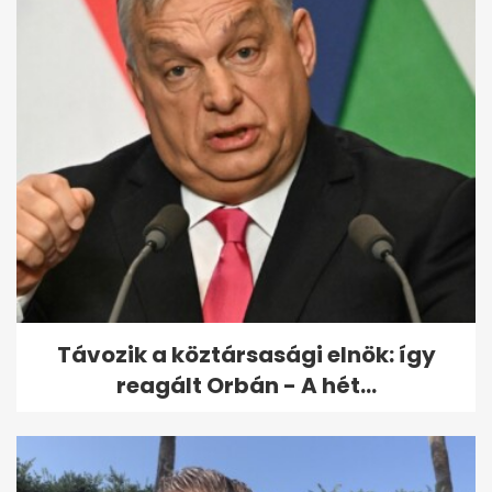
Szoboszlai Dominik
hivatalosan is a Liverpool
játékosa lett
Távozik a köztársasági elnök: így
reagált Orbán - A hét...