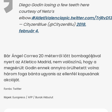
Diego Godin losing a few teeth here
courtesy of Neto’s
elbow.
#AtletiValencia
pic.twitter.com/TrjRvD
— CityzenBlue (@CityzenBlu)
2018.
február 4.
Bár Ángel Correa 20 méterről lőtt bombagóljával
nyert az Atletico Madrid, nem valószínű, hogy a
megsérült Godin ennek annyira örülhetett volna:
három foga bánta ugyanis az ellenfél kapusának
akcióját.
Forrás: Twitter
Képek: Europress / AFP / Burak Akbulut