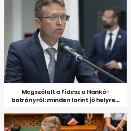
Megszólalt a Fidesz a Hankó-
botrányról: minden forint jó helyre...