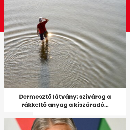
Karsai Dániel Vasas-meccsre
Dermesztő látvány: szivárog a
látogatott, Csányi Sándor
rákkeltő anyag a kiszáradó...
ment oda...