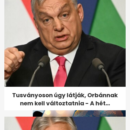
Európa-bajnokság: kiderült
melyik csoportba került a
válogatott
Tusványoson úgy látják, Orbánnak
nem kell változtatnia - A hét...